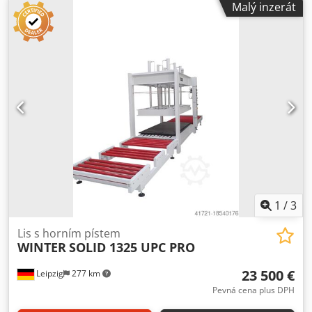
Malý inzerát
lisovací tlak 100 t (3,1 kg/cm2) - max. šířka otvoru 500 mm -
6 hydraulických válců Ø 100 mm - Hydraulické čerpadlo 5,5
kW - Celkový výkon 5,5 kW - Přesné vedení hřeben a
pastorku pro synchronní pohyb tiskového stolu -
Bezpečnostní uvolňovač - Rozměry 3750 x 1650 x 1970 mm
- Hmotnost 5000 kg Crsdsv A Hkpepfx Akqef
1
/
3
Lis s horním pístem
WINTER
SOLID 1325 UPC PRO
23 500 €
Leipzig
277 km
Pevná cena plus DPH