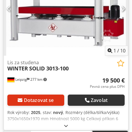
délka se vstupním a výstupním válečkovým dopravníkem
7200 mm -2 Rozměry L=4450 mm, V08 mm, Š08 = 1 Crodpfx
Asvz Hy Ijkqjf
1
/
10
Lis za studena
WINTER
SOLID 3013-100
19 500 €
Leipzig
277 km
Pevná cena plus DPH
Dotazovat se
Zavolat
Rok výroby:
2025
, stav:
nový
, Rozměry (délka/šířka/výška)
3750x1650x1970 mm Hmotnost 5000 kg Celkový příkon 6
kW Lis za studena SOLID 3013-100 - Lisovací plocha 3000 x
1300 mm - robustní ocelové plechy 42 mm - Celkový