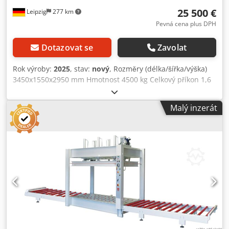
25 500 €
Leipzig
277 km
Pevná cena plus DPH
Dotazovat se
Zavolat
Rok výroby:
2025
, stav:
nový
, Rozměry (délka/šířka/výška)
3450x1550x2950 mm Hmotnost 4500 kg Celkový příkon 1,6
kW Sklopný lis SOLID 1330 UPC PRO - Velikost stolu 1300 x
3000 mm - Celkový lisovací tlak 80 tun - 6 hydraulických
Malý inzerát
válců Ø 80 mm - zdvih pístu max. 80 mm šířka otvoru 1300
mm - Hydraulické čerpadlo 1,5 kW - Manometr s
ukazatelem požadované a skutečné hodnoty - Lisovací tlak
shora dolů - Bezpečnostní dvouruční ovládání, CE -
Bezpečnostní uvolňovací šňůra, CE - včetně vstupního a
výstupního válečkového dopravníku - Celková délka se
vstupním a výstupním válečkovým dopravníkem 7200 mm -
Rozměry L=3450 mm, V=15 = 9 mm Rozměry L=3450 mm,
V=15 Cedpfovz Hyzjx Akqjrf