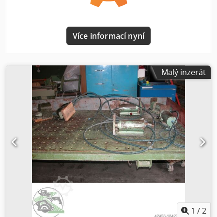
Více informací nyní
Malý inzerát
1
/
2