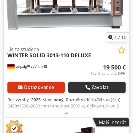
1
/
10
Lis za studena
WINTER
SOLID 3013-110 DELUXE
19 500 €
Leipzig
277 km
Pevná cena plus DPH
Dotazovat se
Zavolat
Rok výroby:
2025
, stav:
nový
, Rozměry (délka/šířka/výška)
3480x1500x2000 mm Hmotnost 5500 kg Celkový příkon 2
kW Lis za studena SOLID 3013-110 DELUXE - Lisovací plocha
3000 x 1350 mm - stabilní tvrdé hliníkové topné desky -
Malý inzerát
Celkový lisovací tlak 110 t/2,5 cm = při plně navržené
polovině -2,5 cm max. šířka otvoru 400 mm - 8