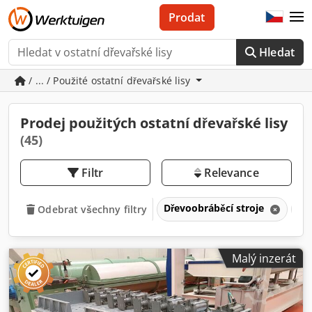
Prodat
Hledat
/ ... / Použité ostatní dřevařské lisy
Prodej použitých ostatní dřevařské lisy
(45)
Filtr
Relevance
Dřevoobráběcí stroje
Li
Odebrat všechny filtry
Malý inzerát