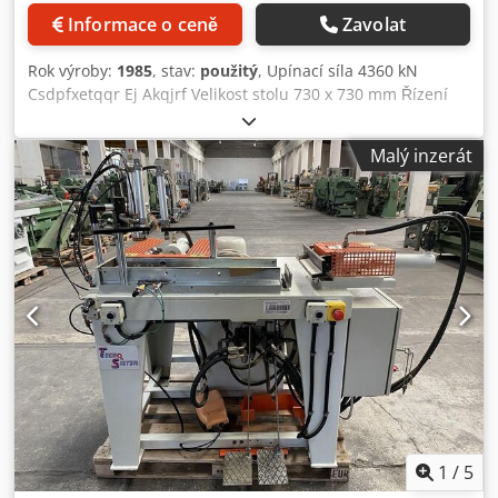
Informace o ceně
Zavolat
Rok výroby:
1985
, stav:
použitý
, Upínací síla 4360 kN
Csdpfxetqqr Ej Akqjrf Velikost stolu 730 x 730 mm Řízení
B+R průmyslová elektronika Stahovací síla 190 kN Rychlost
posuvu max. 60 mm/sec Rychlost zasouvání max. 90
Malý inzerát
mm/sec Světlá šířka mezi sloupky 900 mm Celkový výkon
pohonu 30 kW Rozměry stroje D x Š x V 3,61 x 2,1 x 3,1 m
Rozměry ovládací skříně 0,85 x 0,44 x 2,0 m Rozměry
hydraulického systému 1,0 x 0,85 x 2,36 m Hmotnost
přibližně 15 tun = Vulkanizační lis se svislou uzavírací
jednotkou s vyhazovačem formy a oddělovacím zařízením
formy a zařízením na oddělování forem
1
/
5