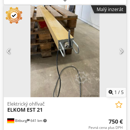
skříní a různých dílů. Technické údaje: Rozměry pracovní
Malý inzerát
plochy: 2500 x 1300 mm Výška pracovní plochy od podlahy:
720 mm Počet upínacích válců s nastavitelným zdvihem: 8
Počet podpůrných přípravků: 9 Upínací síla válce: 586–790
kg Počet ovládacích panelů: 2 Provozní tlak: 6/8 atm
Celkové rozměry (mm): 2600 x 1300 x 900 (výška) Hmotnost:
1100 kg
1
/
5
Elektrický ohřívač
ELKOM
EST 21
750 €
Bitburg
641 km
Pevná cena plus DPH