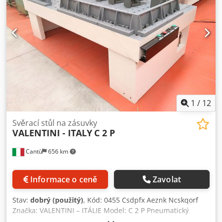
1
/
12
Svěrací stůl na zásuvky
VALENTINI - ITALY
C 2 P
Cantù
656 km
Informace o ceně
Zavolat
Stav:
dobrý (použitý)
, Kód: 0455 Csdpfx Aeznk Ncskqorf
Značka: VALENTINI – ITÁLIE Model: C 2 P Pneumatický
upínací stůl pro uchycování zásuvek, nábytku, rámů, dvířek