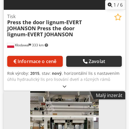
1
/
6
Tisk
Press the door lignum-EVERT
JOHANSON
Press the door
lignum-EVERT JOHANSON
Kłodawa
333 km
Informace o ceně
Zavolat
Rok výroby:
2015
, stav:
nový
, horizontální lis s nastavením
úhlu hydraulický lis pro lisování dveří a různých rámů
Lignum-evert Johanson karosářské závody použité 2015
Značka: Csdpfx Akscczuqoqorf Lignum-evert Model:
Malý inzerát
Johanson Popis: Vůz značky Johanson je vyroben z
kvalitního materiálu: Stiskněte dveře lignum-EVERT
JOHANSON Výrobce: JOHNSONON, s.r.o: lignum-EVERT
JOHANSON Rok výroby: 2015 r Stav stroje: velmi dobrý
Offsetpe: nová řada strojů Umístění: Polsko Technické
údaje: Tlačítkové dveře lignum-EVERT JOHANSON TPBH