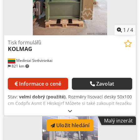
1
/
4
Tisk formulářů
KOLMAG
Mediniai Strėvininkai
821 km
Informace o ceně
Zavolat
Stav:
velmi dobrý (použité)
, Rozměry lisovací desky 50x100
cm Codpfx Asmt E Hkskqjrf Můžete si také zakoupit řezačku
kopií. Stroj nepracoval v Litvě. Můžete nám zavolat nebo
napsat. Umíme mluvit a psát německy a rusky. Zprávy
Malý inzerát
můžete posílat také v angličtině. Mnoho strojů máme také
Uložit hledání
skladem.