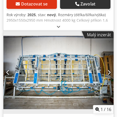
Dotazovat se
Zavolat
Rok výroby:
2025
, stav:
nový
, Rozměry (délka/šířka/výška)
2950x1550x2950 mm Hmotnost 4000 kg Celkový příkon 1,6
kW Zdvihový lis SOLID 1325 UPC PRO - Velikost stolu 1300 x
2500 mm - Celkový lisovací tlak 80 tun - 6 hydraulických
Malý inzerát
válců Ø 80 mm - zdvih pístu max. 80 mm šířka otvoru 1300
mm - Hydraulické čerpadlo 1,5 kW - Manometr s
ukazatelem žádané a skutečné hodnoty - Lisovací tlak
shora dolů - Bezpečnostní dvouruční ovládání, CE -
Bezpečnostní uvolňovač, CE - včetně vstupního a
výstupního válečkového dopravníku - Celková délka se
vstupním a výstupním válečkovým dopravníkem 5700 mm -
Hmotnost 5 mm D=2950 mm, V=15 = 9 mm Rozměry L=2950
mm, V=15 Codpjvz Hyuofx Akqorf
1
/
16