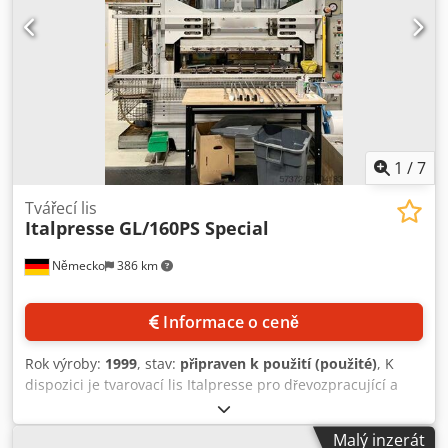
2300X1300 Konstrukce pro spojení vnitřních a vnějších
dveří " Od firmy Lignum-Evert Johanson --- pneumaticko-
hydraulický lis maximální rozměr lepení: délka 2330 mm
šířka 1330 mm nastavitelný pracovní tlak a velikost
lepených dveří. na zařízení je poskytována jednoletá záruka
1
/
7
Tvářecí lis
Italpresse
GL/160PS Special
Německo
386 km
Informace o ceně
Rok výroby:
1999
, stav:
připraven k použití (použité)
, K
dispozici je tvarovací lis Italpresse pro dřevozpracující a
nábytkářský průmysl. Výkon motoru: 160 k, lisovací síla: cca
160 t, válce: 2, hmotnost: cca 17 600 kg. Prohlídka na místě
Malý inzerát
je možná. Crjdpfx Akoy Ant Djqef