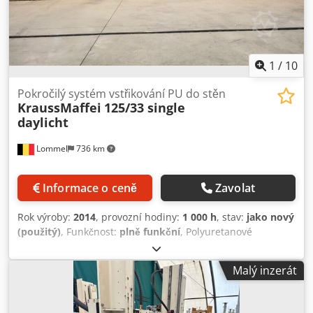
Parkovací místo pro upínací prvky
1
/
10
Pokročilý systém vstřikování PU do stěn
KraussMaffei
125/33 single
daylicht
Lommel
736 km
Informace o ceně
Zavolat
Rok výroby:
2014
, provozní hodiny:
1 000 h
, stav:
jako nový
(použitý)
, Funkčnost:
plně funkční
, Polyuretanové
vstřikovací lisy KraussMaffei jsou konstruovány speciálně
pro vysoce kapacitní mimo provozní výrobu dřevěných
Malý inzerát
rámových konstrukcí. S velkou upínací deskou o rozměrech
12,5 × 3,3 m a uzavírací silou až 260 tun umožňují
vstřikování celých panelů stěn v jednom pracovním kroku—