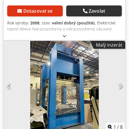
Dotazovat se
Zavolat
Rok výroby:
2008
, stav:
velmi dobrý (použité)
, Elektrické
topné těleso Nárazuvzdorný a nárazuvzdorný zásuvný
topný systém s topnými vodiči vzduchotěsně uloženými v
silikonu.Žádné opotřebení, žádná koroze, provozní
Malý inzerát
bezpečnost. Credjlcd Szjpfx Akqsf i v nepřetržitém provozu
a při nárazech a vibracích. Nastavení teploty pomocí
integrovaného regulátoru s izolovaným ovládacím
knoflíkem. Trvale připojený průmyslový kabel, žádné
zranitelné zástrčkové spoje. Vysokopevnostní speciální
hliníkový profil pro vysokou nosnost a rovné přítlačné
plochy na všech stranách. Standardně zlatě eloxovaný
povrch, odolný proti poškrábání a oděru, snadno se čistí.
Velikost: Typ: EST 21 Délka: 2100 mm Připojené zatížení:
1100 W, 230 V Teplota: 0 / 40 / 70 / 100 / 170 / 200 stupňů
Umístění: ze skladu 54634 Bitburg - ihned k dodání -
1
/
8