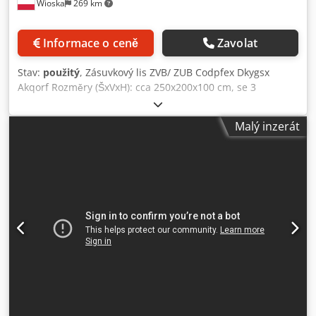
Wioska
269 km
Informace o ceně
Zavolat
Stav:
použitý
, Zásuvkový lis ZVB/ ZUB Codpfex Dkygsx
Akqorf Rozměry (ŠxVxH): cca 250x200x100 cm, se 3
lisovacími razníky, z toho 2 elektricky posuvné, rozvaděč,
ovládací terminál, 1 lepicí jednotka KUPER, 1 vrtací agregát,
Malý inzerát