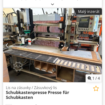
220x210x110 cm, se 4 lisovacími jednotkami, elektricky
pojízdný, 1 ovládací skříň, ovládací terminál. Codpfx Asx
Malý inzerát
Dkw Sekqerf
1
/
4
Lis na zásuvky / Zásuvkový lis
Schubkastenpresse
Presse für
Schubkasten