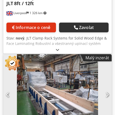
JLT
8ft / 12ft
Liverpool
1 326 km
Informace o ceně
Zavolat
Stav:
nový
, JLT Clamp Rack Systems for Solid Wood Edge &
Face Laminating Robustní a všestranný upínací systém
speciálně navržený pro laminování hran a masivního dřeva
jak z tvrdého, tak z měkkého dřeva. Clamp Rack (nebo
Malý inzerát
Panel Clamp), který je k dispozici ve dvou standardních
velikostech, je ideální pro výrobu součástí, jako jsou
panely, truhlářské profily, schodové komponenty, pracovní
desky, lepení bloků a desky stolu atd. Rámy lze také
upnout. Patentovaná vyrovnávací ramena kleští obsahují
řadu důležitých znaků, které se nenacházejí na jiných
typech mechanické svorky, které pomáhají zajistit výrobu
kvalitního lepeného spoje. Mohou být umístěny kdekoli na
rámu a snadno se posouvat ze strany na stranu / z řady do
řady. Pokud se nepoužívají, mohou být svisle zavěšeny z
horní nosné lišty, čímž se šetří cenné místo v dílně. Pro