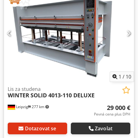
hydraulických válců Ø 70 mm - Hydraulické čerpadlo 1,5
kW - Manometr s ukazatelem požadované a skutečné
hodnoty - Přesné vedení hřeben a pastorku pro synchronní
pohyb tiskového stolu - Bezpečnostní uvolňovač, CE -
Rozměry 3480 x 1500 x 2000 mm - Hmotnost 5500 mm
Cedjv A Hk Njpfx Akqjrf
1
/
10
Lis za studena
WINTER
SOLID 4013-110 DELUXE
29 000 €
Leipzig
277 km
Pevná cena plus DPH
Dotazovat se
Zavolat