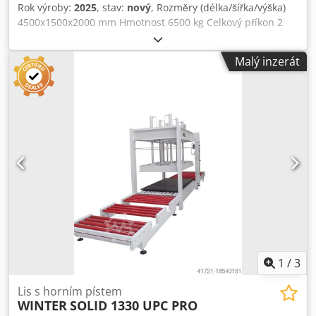
Rok výroby:
2025
, stav:
nový
, Rozměry (délka/šířka/výška)
4500x1500x2000 mm Hmotnost 6500 kg Celkový příkon 2
kW Lis za studena SOLID 4013-110 DELUXE - Lisovací plocha
4000 x 1350 mm - stabilní tvrdé hliníkové topné desky -
Malý inzerát
Celkový lisovací tlak 130 t/2,5 cm = při plně navržené
polovině -2,5 cm max. šířka otvoru 400 mm - 10
hydraulických válců Ø 70 mm - Hydraulické čerpadlo 1,5
kW - Manometr s ukazatelem požadované a skutečné
hodnoty - Přesné vedení hřeben a pastorku pro synchronní
pohyb tiskového stolu - Bezpečnostní uvolňovač, CE -
Rozměry 4500 x 1500 x 2000 mm - Hmotnost 6500 mm
Credov A Hmdjpfx Akqef
1
/
3
Lis s horním pístem
WINTER
SOLID 1330 UPC PRO