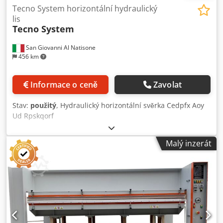
Tecno System horizontální hydraulický
lis
Tecno System
San Giovanni Al Natisone
456 km
Informace o ceně
Zavolat
Stav:
použitý
, Hydraulický horizontální svěrka Cedpfx Aoy
Ud Rpskqorf
Malý inzerát