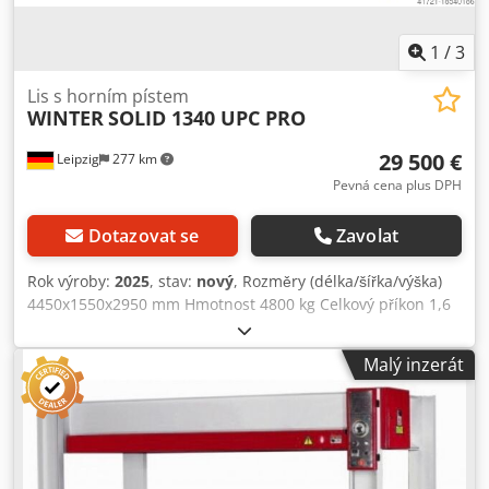
1
/
3
Lis s horním pístem
WINTER
SOLID 1340 UPC PRO
29 500 €
Leipzig
277 km
Pevná cena plus DPH
Dotazovat se
Zavolat
Rok výroby:
2025
, stav:
nový
, Rozměry (délka/šířka/výška)
4450x1550x2950 mm Hmotnost 4800 kg Celkový příkon 1,6
kW Zdvihový lis SOLID 1340 UPC PRO - Velikost stolu 1300 x
4000 mm - Celkový lisovací tlak 110 tun - 8 hydraulických
Malý inzerát
válců Ø 80 mm - zdvih pístu 60 mm max. šířka otvoru 1300
mm - Hydraulické čerpadlo 1,5 kW - Manometr s
ukazatelem žádané a skutečné hodnoty - Lisovací tlak
shora dolů - Bezpečnostní dvouruční ovládání, CE -
Bezpečnostní uvolňovací šňůra, CE shoda - včetně
vstupního a výstupního válečkového dopravníku - Celková