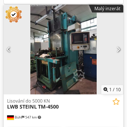
Malý inzerát
1
/
10
Lisování do 5000 KN
LWB STEINL
TM-4500
Bühl
547 km