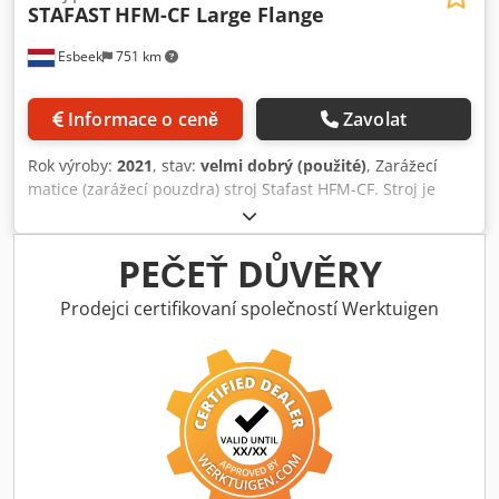
STAFAST
HFM-CF Large Flange
Esbeek
751 km
Informace o ceně
Zavolat
Rok výroby:
2021
, stav:
velmi dobrý (použité)
, Zarážecí
matice (zarážecí pouzdra) stroj Stafast HFM-CF. Stroj je
nastaven pro matice M8 s velkou přírubou. Stroj je ve velmi
dobrém stavu. Připraven k použití. Codjy Ui Tiopfx Akqsrf
PEČEŤ DŮVĚRY
Prodejci certifikovaní společností Werktuigen