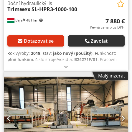
Boční hydraulický lis
Trimwex
SL-HPR3-1000-100
7 880 €
Baja
481 km
Pevná cena plus DPH
Dotazovat se
Zavolat
Rok výroby:
2018
, stav:
jako nový (použitý)
, Funkčnost:
plně funkční
, číslo stroje/vozidla:
B24271F/01
, Pracovní
délka: 3000 mm Pracovní šířka: 1000 mm Tloušťka lepení:
20 – 100 mm Počet úrovní: 3 Manuální otáčení Lisování je
Malý inzerát
provedeno jednostranným hydraulickým válcem Počet
válců na úroveň: 6 Tlakové válce jsou pevné Typ válce: Ø 40
x 150 mm Specifický tlak: 6 kg/cm² Počet přítlačných prvků
na úroveň: 3 Každý přítlačný prvek má pneumatický válec
Typ pneumatického válce: Ø 50 x 75 mm Každý přítlačný
prvek má vlastní ventil pro zapnutí/vypnutí vzduchu
Regulace tlaku pomocí regulátoru Hydraulická agregátní
jednotka Cedpfxjy Rruue Akqjrf Průtok čerpadla: 5,8 l Výkon
hydromotoru: 2,5 kW Max. tlak hydromotoru: 30 – 160 bar