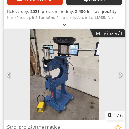
Rok výroby:
2021
, provozní hodiny:
2 400 h
, stav:
použitý
,
Funkčnost:
plně funkční
, číslo stroje/vozidla:
LM68
, Na
prodej: lis na výrobu příhradových vazníků belgické značky
Stavelse Metaalbouw. Codpjxzpn Rsfx Akqjrf Součástí
Malý inzerát
sestavy jsou: - Lis s tlakem až 50 tun - Stoly pro sestavení
prvků o celkových rozměrech 4,5x39 m - Dvě parkovací
místa - Laserový systém SL-LASER - Ukladač vazníků -
Tiskárna pro tisk etiket Stroj je z roku 2021, plně
automatizovaný, velmi málo používaný.
1
/
6
Stroj pro závrtné matice