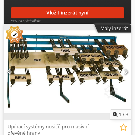
Vložit inzerát nyní
*za inzerát/měsíc
Malý inzerát
1
/
3
Upínací systémy nosičů pro masivní
dřevěné hrany