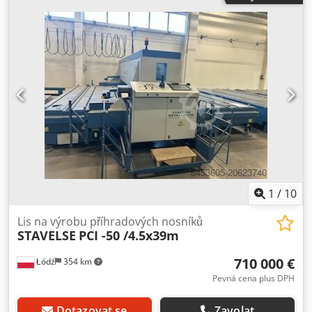
1
/
10
Lis na výrobu příhradových nosníků
STAVELSE
PCI -50 /4.5x39m
710 000 €
Łódź
354 km
Pevná cena plus DPH
Dotazovat se
Zavolat