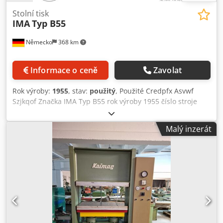
Stolní tisk
IMA
Typ B55
Německo
368 km
Informace o ceně
Zavolat
Rok výroby:
1955
, stav:
použitý
, Použité Credpfx Asvwf
Szjkqof Značka IMA Typ B55 rok výroby 1955 číslo stroje
0/650 Lisovací válec pneumatický 4 Stůl 2900x1300 mm
pracovní výška 750 mm max. tloušťka materiálu cca 200
Malý inzerát
mm Místo uskladnění 97447 Gerolzhofen, volně ložené,
rozbalené. Předání ve stavu po kontrole Bez záruky a
ručení