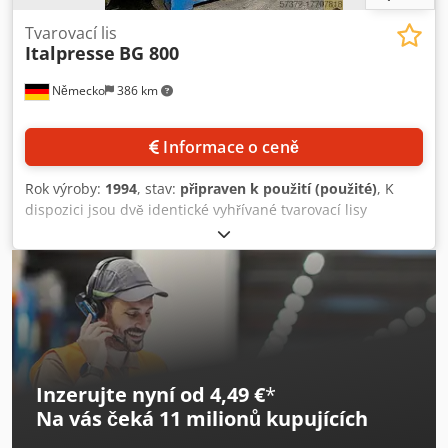
Tvarovací lis
Italpresse
BG 800
Německo
386 km
Informace o ceně
Rok výroby:
1994
, stav:
připraven k použití (použité)
, K
dispozici jsou dvě identické vyhřívané tvarovací lisy
Italpresse. Délka lisu: 1700 mm, šířka lisu: 1500 mm, výška
lisu: 1400 mm, lisovací síla: 800 t, celkový příkon: 30 kW,
rozměry stroje (X/Y/Z): cca 5400 mm / 2300 mm / 3200 mm.
Součástí jsou horní písty, formovací díly na sedáky židlí a
topení. Dokumentace je k dispozici. Prohlídka na místě je
možná. Cedpsu Rp Hmefx Akqerf
Inzerujte nyní od 4,49 €
*
Na vás čeká
11 milionů kupujících