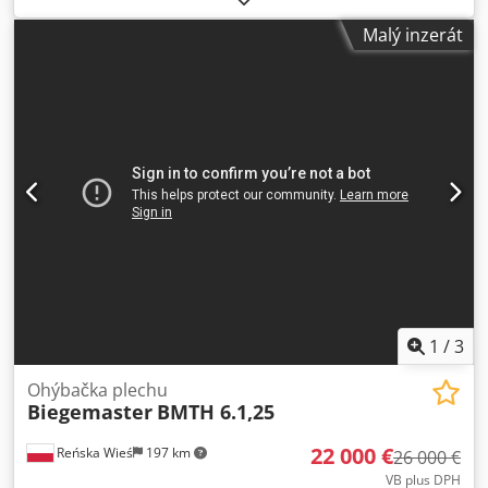
Malý inzerát
1
/
3
Ohýbačka plechu
Biegemaster
BMTH 6.1,25
22 000 €
Reńska Wieś
197 km
26 000 €
VB plus DPH