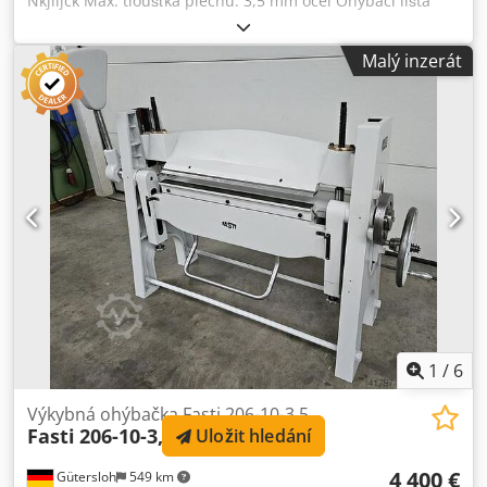
Nkjiljck Max. tloušťka plechu: 3,5 mm ocel Ohýbací lišta
broušená Hmotnost: cca 1000 kg
Malý inzerát
1
/
6
Výkybná ohýbačka Fasti 206-10-3,5
Fasti
206-10-3,5
Uložit hledání
4 400 €
Gütersloh
549 km