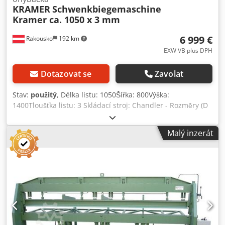
KRAMER
Schwenkbiegemaschine
Kramer ca. 1050 x 3 mm
6 999 €
Rakousko
192 km
EXW VB plus DPH
Dotazovat se
Zavolat
Stav:
použitý
, Délka listu: 1050Šířka: 800Výška:
1400Tloušťka listu: 3 Skládací stroj: Chandler - Rozměry (D
x Š x V): cca. 2100 mm x 800 mm x 1400 mm - Pracovní
šířka: 1000 mm - Tloušťka plechu: 3 mm Dedpovaar Ijfx
Malý inzerát
Aileck