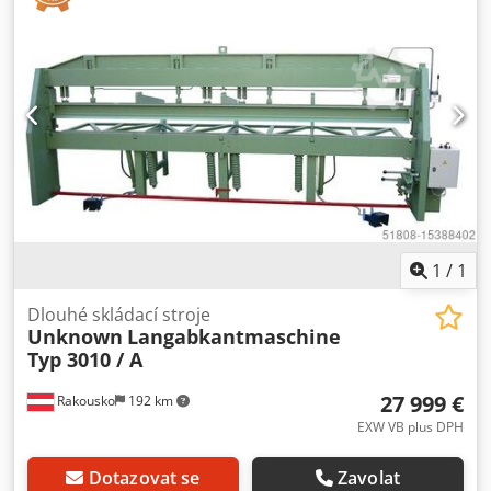
ELEKTRONICKÉ NASTAVENÍ ÚHLU Dlouhý úkosovací stroj
RULI je ideálním strojem pro klempíře a malé i velké
podniky zpracovávající plech. Vyznačuje se jednoduchou a
důmyslnou konstrukcí a není náchylný k opravám. Dlouhý
ohraňovací stroj RULI pracuje plně hydraulicky, upínání a
ohýbání se ovládá malou pákou. Kyvadlově uložený a
vertikálně uzavíratelný horní nosník umožňuje rovnoměrně
rozložený přítlak po celé délce a zabraňuje posunu plechu
při upínání. Stupnice o 2 stupních umožňují odečítat a
nastavovat jednotlivé úhly ohybu. Stroj se instaluje na
betonovou podlahu nebo strop (min. 12 cm). Dcedpfxerzx
Ebs Ailsk
1
/
1
Dlouhé skládací stroje
Unknown
Langabkantmaschine
Typ 3010 / A
27 999 €
Rakousko
192 km
EXW VB plus DPH
Dotazovat se
Zavolat