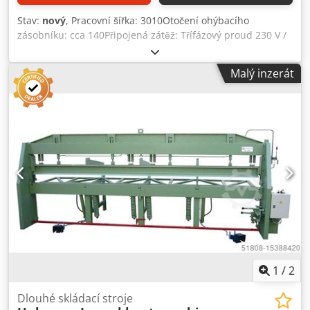
Stav:
nový
, Pracovní šířka: 3010Otočení ohýbacího
zásobníku: cca 140Připojená zátěž: Třífázový proud 230 V /
400 V - 1,5Úhel ohybu (max.): 180Délka ohybu: 3010 -
VYSOKÁ ÚČINNOST - PLNĚ HYDRAULICKÝ - VYSOCE
Malý inzerát
KVALITNÍ OCEL - ROVNOMĚRNÝ KONTAKTNÍ TLAK - RUČNÍ
ŘEZACÍ JEDNOTKA - S PROFILOVACÍM ZAŘÍZENÍM Dcsdpjrzx
Dwsfx Ailsk - ELEKTRONICKÉ NASTAVENÍ ÚHLU Dlouhý
úkosovací stroj RULI je ideálním strojem pro klempíře a
malé i velké podniky zpracovávající plech. Vyznačuje se
jednoduchou a důmyslnou konstrukcí a není náchylný k
opravám. Dlouhý ohraňovací stroj RULI pracuje plně
hydraulicky, upínání a ohýbání se ovládá malou pákou.
Kyvadlově uložený a vertikálně uzavíratelný horní nosník
umožňuje rovnoměrně rozložený přítlak po celé délce a
zabraňuje posunu plechu při upínání. Stupnice o 2
stupních umožňují odečítat a nastavovat jednotlivé úhly
ohybu. Stroj se instaluje na betonovou podlahu nebo strop
(min. 12 cm).
1
/
2
Dlouhé skládací stroje