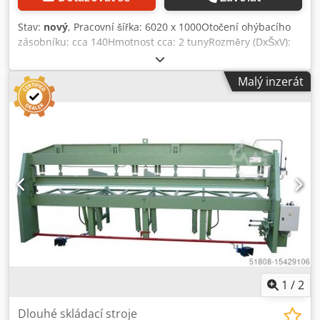
Stav:
nový
, Pracovní šířka: 6020 x 1000Otočení ohýbacího
zásobníku: cca 140Hmotnost cca: 2 tunyRozměry (DxŠxV):
cca 7000 x 1700 x 1500Připojené zatížení: Třífázový proud
230 V / 400 V - 1,5Úhel ohybu (max.): 180Délka ohybu: 6020.
Malý inzerát
- VYSOKÁ EKONOMICKÁ ÚČINNOST - PLNĚ HYDRAULICKÝ -
VYSOCE KVALITNÍ OCEL Dsdpferzx Emex Ailock -
ROVNOMĚRNÝ KONTAKTNÍ TLAK - RUČNÍ ŘEZACÍ
JEDNOTKA - S PROFILOVACÍM ZAŘÍZENÍM - ELEKTRONICKÉ
NASTAVENÍ ÚHLU Dlouhý úkosovací stroj RULI je ideálním
strojem pro klempíře a malé i velké podniky zpracovávající
plech. Vyznačuje se jednoduchou a důmyslnou konstrukcí
a není náchylný k opravám. Dlouhý ohraňovací stroj RULI
pracuje plně hydraulicky, upínání a ohýbání se ovládá
malou pákou. Kyvadlově uložený a vertikálně uzavíratelný
horní nosník umožňuje rovnoměrně rozložený přítlak po
celé délce a zabraňuje posunu plechu při upínání.
Stupnice o 2 stupních umožňují odečítat a nastavovat
jednotlivé úhly ohybu. Stroj se instaluje na betonovou
1
/
2
podlahu nebo strop (min. 12 cm).
Dlouhé skládací stroje