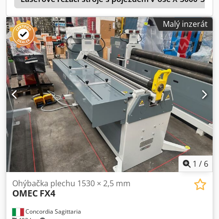
Malý inzerát
1
/
6
Ohýbačka plechu 1530 × 2,5 mm
OMEC
FX4
Concordia Sagittaria