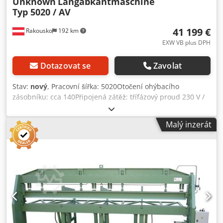
Unknown
Langabkantmaschine
Typ 5020 / AV
41 199 €
Rakousko
192 km
EXW VB plus DPH
Dotazovat se
Zavolat
Stav:
nový
, Pracovní šířka: 5020Otočení ohýbacího
zásobníku: cca 140Připojená zátěž: třífázový proud 230 V /
400 V - 1,5Úhel ohybu (max.): 180Délka ohybu: 5020 -
VYSOKÁ ÚČINNOST Dcjdpferzx Efox Ailok - PLNĚ
Malý inzerát
HYDRAULICKÝ - VYSOCE KVALITNÍ OCEL - ROVNOMĚRNÝ
KONTAKTNÍ TLAK - RUČNÍ ŘEZACÍ JEDNOTKA - S
PROFILOVACÍM ZAŘÍZENÍM - ELEKTRONICKÉ NASTAVENÍ
ÚHLU Dlouhý úkosovací stroj RULI je ideálním strojem pro
klempíře a malé i velké podniky zpracovávající plech.
Vyznačuje se jednoduchou a důmyslnou konstrukcí a není
náchylný k opravám. Dlouhý ohraňovací stroj RULI pracuje
plně hydraulicky, upínání a ohýbání se ovládá malou
pákou. Kyvadlově uložený a vertikálně uzavíratelný horní
nosník umožňuje rovnoměrně rozložený přítlak po celé