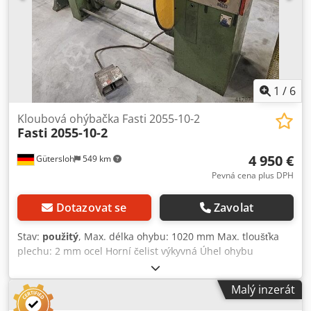
(mm): 180 Hloubka hrdla (mm): 400 Zdvih osy X (mm): 400
Rychlost osy X (mm/s): 400 Zdvih osy R (mm): 140 Dsdpfx
Aiewzqx Holsck Rychlost osy R (mm/s): 200 Zdvih osy Z
(mm): 1040 Rychlost osy Z (mm/s): 400 Výkon stroje (kW):
17,2 Rozměry (mm): 2090*1265*2290 Hmotnost (kg): 3500
1
/
6
Kloubová ohýbačka Fasti 2055-10-2
Fasti
2055-10-2
4 950 €
Gütersloh
549 km
Pevná cena plus DPH
Dotazovat se
Zavolat
Stav:
použitý
, Max. délka ohybu: 1020 mm Max. tloušťka
plechu: 2 mm ocel Horní čelist výkyvná Úhel ohybu
nastavitelný přes potenciometr Dcodpfx Aoq T Ud Seilek
Zdvih předvolitelný pomocí stupnice Možnost ručního a
Malý inzerát
automatického ohýbacího režimu Hmotnost: cca 650 kg