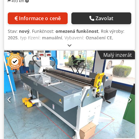
493 km
Informace o ceně
Zavolat
Stav:
nový
, Funkčnost:
omezená funkčnost
, Rok výroby:
2025
, typ řízení:
manuální
, Vybavení:
Označení CE,
dokumentace / manuál
, OMEC 4-válcová mechanická
symetrická zakružovací stolice s dvojitým přítlačným
Malý inzerát
zařízením 1530×2,5 mm Nová "CE". Vyrobeno v Itálii.
Dvojité přítlačné zařízení. Horní a spodní válec jsou
poháněny motorem se stejným výkonem. Boční válce
motorizované, pohyb nahoru/dolů. Přední otevření horního
válce. Speciální ložiska pro boční válce. Vnější páka pro
nastavení náklonu válce. Upínání plechu pomocí zařízení s
ložisky. Dvoupedálový nožní ovladač. Elektrický rozvaděč
podle norem "CE". Milimetrový ukazatel pro čtení přítlaku
plechu. Volitelná výbava součástí stroje: - Přední kuželové
zařízení na horním válci. - 2 digitální indikátory polohy
bočních válců. - 1 indikátor pro motorizované upínání
plechu. Dcjdpey E Schofx Ailek - Broušení / soustružení
válců po kalení. - Kalení válců. - Boční nakládací stůl na