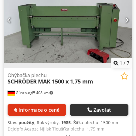
1
/
7
Ohýbačka plechu
SCHRÖDER
MAK 1500 x 1,75 mm
Günzburg
408 km
Informace o ceně
Zavolat
Stav:
použitý
, Rok výroby:
1985
, Šířka plechu: 1500 mm
Dcjdpfx Aozpzc Njilsk Tloušťka plechu: 1,75 mm