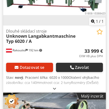
délce a zabraňuje posunu plechu při upínání. Stupnice o 2
stupních umožňují odečítat a nastavovat jednotlivé úhly
ohybu. Stroj se instaluje na betonovou podlahu nebo strop
(min. 12 cm).
1
/
1
Dlouhé skládací stroje
Unknown
Langabkantmaschine
Typ 6020 / A
33 999 €
Rakousko
192 km
EXW VB plus DPH
Dotazovat se
Zavolat
Stav:
nový
, Pracovní šířka: 6020 x 1000Otočení ohýbacího
zásobníku: cca 140Hmotnost cca: 2 tunyRozměry (DxŠxV):
cca 7000 x 1700 x 1500Připojené zatížení: Třífázový proud
230 V / 400 V - 1,5Úhel ohybu (max.): 180Délka ohybu: 6020.
Malý inzerát
- VYSOKÁ EKONOMICKÁ ÚČINNOST - PLNĚ HYDRAULICKÝ -
VYSOCE KVALITNÍ OCEL - ROVNOMĚRNÝ KONTAKTNÍ TLAK -
RUČNÍ ŘEZACÍ JEDNOTKA Djdpfx Asrzx Eioilock - S