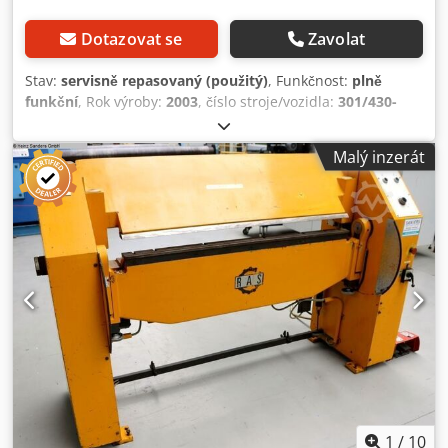
Dotazovat se
Zavolat
Stav:
servisně repasovaný (použitý)
, Funkčnost:
plně
funkční
, Rok výroby:
2003
, číslo stroje/vozidla:
301/430-
1987
, typ řízení:
manuální
, stupeň automatizace:
poloautomatický
, typ pohonu:
elektrický
, max. tloušťka
Malý inzerát
plechu:
15 mm
, celková hmotnost:
2 300 kg
, celková délka:
7 400 mm
, celková šířka:
1 840 mm
, celková výška:
1 950
mm
, vstupní napětí:
230 V
, vstupní frekvence:
50 Hz
, typ
vstupního proudu:
Stejnosměrný proud
, Ohýbačka
Biegemaster BMTH 6.1.25 po renovaci výrobcem. Technické
údaje: Pracovní délka: 6020 mm Kapacita ohýbání oceli 400
N/mm²: 1,25 mm Kapacita ohýbání hliníku 190 N/mm²: 1,50
mm Prodáváme ji pouze z důvodu pořízení nového stroje,
tento fungoval bezchybně a může ještě dlouho přinášet
zisk novému majiteli. Stroj prošel renovací výrobcem a je
ve velmi dobrém technickém stavu. Dcodpfxey Rk Rhj Ailok
Robustní a stabilní konstrukce, bez vůlí ovlivňujících kvalitu
ohybu. Pro více informací nás kontaktujte. Prodej na plnou
fakturu DPH, uvedená cena je bez DPH.
1
/
10