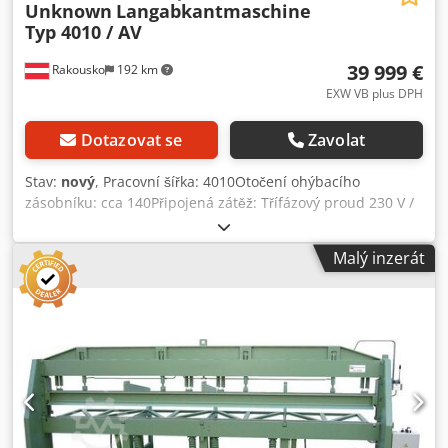
Unknown
Langabkantmaschine
Typ 4010 / AV
39 999 €
Rakousko
192 km
EXW VB plus DPH
Dotazovat se
Zavolat
Stav:
nový
, Pracovní šířka: 4010Otočení ohýbacího
zásobníku: cca 140Připojená zátěž: Třífázový proud 230 V /
400 V - 1,5Úhel ohybu (max.): 180Délka ohybu: 4010 -
VYSOKÁ ÚČINNOST - PLNĚ HYDRAULICKÝ - VYSOCE
Malý inzerát
KVALITNÍ OCEL - ROVNOMĚRNÝ KONTAKTNÍ TLAK - RUČNÍ
ŘEZACÍ JEDNOTKA - S PROFILOVACÍM ZAŘÍZENÍM -
ELEKTRONICKÉ NASTAVENÍ ÚHLU Djdper A Ntwsfx Aileck
Dlouhý úkosovací stroj RULI je ideálním strojem pro
klempíře a malé i velké podniky zpracovávající plech.
Vyznačuje se jednoduchou a důmyslnou konstrukcí a není
náchylný k opravám. Dlouhý ohraňovací stroj RULI pracuje
plně hydraulicky, upínání a ohýbání se ovládá malou
pákou. Kyvadlově uložený a vertikálně uzavíratelný horní