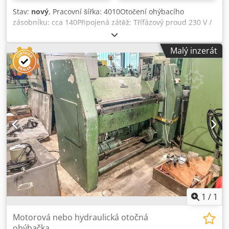
Stav:
nový
, Pracovní šířka: 4010Otočení ohýbacího
zásobníku: cca 140Připojená zátěž: Třífázový proud 230 V /
400 V - 1,5Úhel ohybu (max.): 180Délka ohybu: 4010 -
VYSOKÁ ÚČINNOST Dcedpfx Aerzx D Noilsk - PLNĚ
Malý inzerát
HYDRAULICKÝ - VYSOCE KVALITNÍ OCEL - ROVNOMĚRNÝ
KONTAKTNÍ TLAK - RUČNÍ ŘEZACÍ JEDNOTKA - S
PROFILOVACÍM ZAŘÍZENÍM - ELEKTRONICKÉ NASTAVENÍ
ÚHLU Dlouhý úkosovací stroj RULI je ideálním strojem pro
klempíře a malé i velké podniky zpracovávající plech.
Vyznačuje se jednoduchou a důmyslnou konstrukcí a není
náchylný k opravám. Dlouhý ohraňovací stroj RULI pracuje
plně hydraulicky, upínání a ohýbání se ovládá malou
pákou. Kyvadlově uložený a vertikálně uzavíratelný horní
nosník umožňuje rovnoměrně rozložený přítlak po celé
délce a zabraňuje posunu plechu při upínání. Stupnice o 2
stupních umožňují odečítat a nastavovat jednotlivé úhly
ohybu. Stroj se instaluje na betonovou podlahu nebo strop
(min. 12 cm).
1
/
1
Motorová nebo hydraulická otočná
ohýbačka