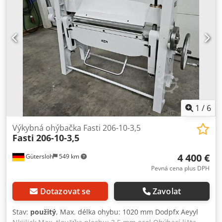
1
/
6
Výkybná ohýbačka Fasti 206-10-3,5
Fasti
206-10-3,5
4 400 €
Gütersloh
549 km
Pevná cena plus DPH
Dotazovat se
Zavolat
Stav:
použitý
, Max. délka ohybu: 1020 mm Dodpfx Aeyyl