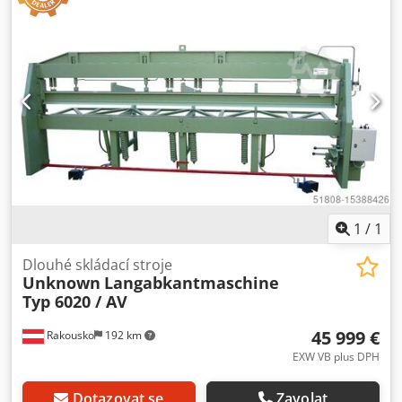
1
/
1
Dlouhé skládací stroje
Unknown
Langabkantmaschine
Typ 6020 / AV
45 999 €
Rakousko
192 km
EXW VB plus DPH
Dotazovat se
Zavolat