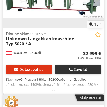
1
/
1
Dlouhé skládací stroje
Unknown
Langabkantmaschine
Typ 5020 / A
32 999 €
Rakousko
192 km
EXW VB plus DPH
Dotazovat se
Zavolat
Stav:
nový
, Pracovní šířka: 5020Otočení ohýbacího
zásobníku: cca 140Připojená zátěž: třífázový proud 230 V /
400 V - 1,5Úhel ohybu (max.): 180Délka ohybu: 5020 -
VYSOKÁ ÚČINNOST - PLNĚ HYDRAULICKÝ - VYSOCE
Malý inzerát
KVALITNÍ OCEL - ROVNOMĚRNÝ KONTAKTNÍ TLAK - RUČNÍ
ŘEZACÍ JEDNOTKA - S PROFILOVACÍM ZAŘÍZENÍM -