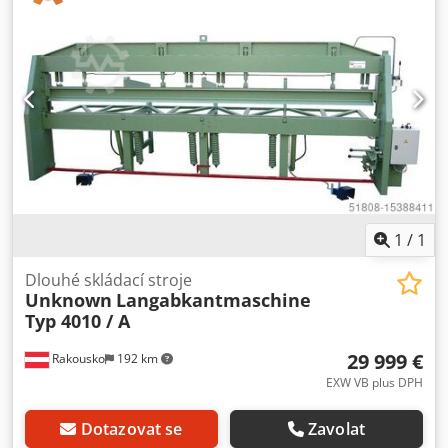
Aerzx Dzeilock - ELEKTRONICKÉ NASTAVENÍ ÚHLU Dlouhý
úkosovací stroj RULI je ideálním strojem pro klempíře a
malé i velké podniky zpracovávající plech. Vyznačuje se
jednoduchou a důmyslnou konstrukcí a není náchylný k
opravám. Dlouhý ohraňovací stroj RULI pracuje plně
hydraulicky, upínání a ohýbání se ovládá malou pákou.
Kyvadlově uložený a vertikálně uzavíratelný horní nosník
umožňuje rovnoměrně rozložený přítlak po celé délce a
zabraňuje posunu plechu při upínání. Stupnice o 2
stupních umožňují odečítat a nastavovat jednotlivé úhly
ohybu. Stroj se instaluje na betonovou podlahu nebo strop
(min. 12 cm).
1
/
1
Dlouhé skládací stroje
Unknown
Langabkantmaschine
Typ 4010 / A
29 999 €
Rakousko
192 km
EXW VB plus DPH
Dotazovat se
Zavolat