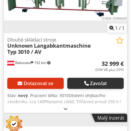
nosník umožňuje rovnoměrně rozložený přítlak po celé
délce a zabraňuje posunu plechu při upínání. Stupnice o 2
stupních umožňují odečítat a nastavovat jednotlivé úhly
ohybu. Stroj se instaluje na betonovou podlahu nebo strop
(min. 12 cm).
1
/
1
Dlouhé skládací stroje
Unknown
Langabkantmaschine
Typ 3010 / AV
32 999 €
Rakousko
192 km
EXW VB plus DPH
Dotazovat se
Zavolat
Stav:
nový
, Pracovní šířka: 3010Otočení ohýbacího
zásobníku: cca 140Připojená zátěž: Třífázový proud 230 V /
400 V - 1,5Úhel ohybu (max.): 180Délka ohybu: 3010 -
VYSOKÁ ÚČINNOST - PLNĚ HYDRAULICKÝ - VYSOCE
Malý inzerát
KVALITNÍ OCEL - ROVNOMĚRNÝ KONTAKTNÍ TLAK - RUČNÍ
ŘEZACÍ JEDNOTKA - S PROFILOVACÍM ZAŘÍZENÍM Djdpfx