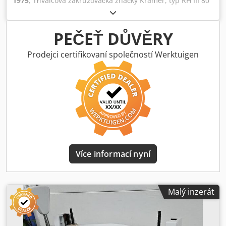
1975
, Tříválcová zakružovačka značky Kramer, typ RH III 80
x 1000. Pracovní délka 1000 mm, průměr válců 80 mm.
Dcodsww I Tmepfx Ailsk
PEČEŤ DŮVĚRY
Prodejci certifikovaní společností Werktuigen
Více informací nyní
Malý inzerát