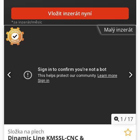
Vložit inzerát nyní
*za inzerát/měsíc
Malý inzerát
1
/
17
Složka na plech
Dinamic Line
KMSSL-CNC &