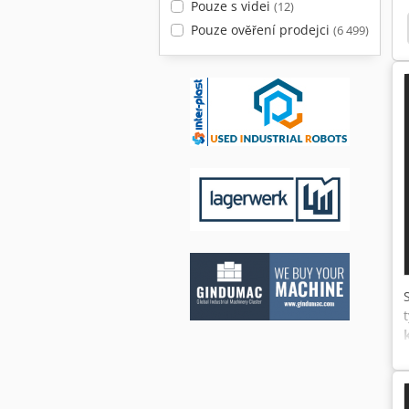
Pouze s videi
(12)
 Klimatizace
Schunk Gbk 500
Socomec Sn 400
Pouze ověření prodejci
(6 499)