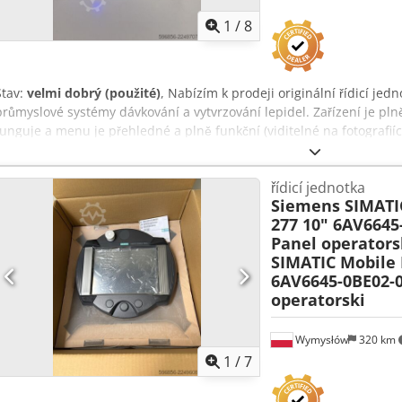
1
/
8
Stav:
velmi dobrý (použité)
, Nabízím k prodeji originální řídicí j
průmyslové systémy dávkování a vytvrzování lepidel. Zařízení je plně
funguje a menu je přehledné a plně funkční (viditelné na fotografiích
nepatrnými stopami běžného používání. Technické údaje: • Výrobc
Katalogové číslo: 95 200 01 • Sériové číslo: 1501 UNI 648 • Napájení
řídicí jednotka
Příkon: 40 W • Rozhraní: RS232, CAN, USB, Ethernet, vstup/výstup, 
Siemens SIMATI
Dksdpfxezrv Hze Ab Dsr Součást balení: • Řídicí jednotka DELO D
277 10" 6AV6645
předmět, který je vyobrazen na fotografiích.
Panel operators
SIMATIC Mobile 
6AV6645-0BE02-
operatorski
Wymysłów
320 km
1
/
7