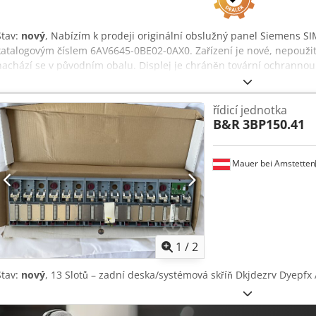
Stav:
nový
, Nabízím k prodeji originální obslužný panel Siemens S
katalogovým číslem 6AV6645-0BE02-0AX0. Zařízení je nové, nepoužit
nachází se v původním obalu. Displej je chráněn tovární ochrannou fó
dokumentace výrobce. Technické údaje: • Výrobce: Siemens • Řada:
Panel 277 10" • Katalogové číslo (MPN): 6AV6645-0BE02-0AX0 • Typ: 
řídicí jednotka
10" • Rok výroby: 2013 • Země výroby: Rakousko (Vyrobeno v Rakousk
B&R
3BP150.41
SIMATIC Mobile Panel 277 10" Dedpfx Abozru I Do Dokr • Origináln
Mauer bei Amstetten
1
/
2
Stav:
nový
, 13 Slotů – zadní deska/systémová skříň Dkjdezrv Dyepfx