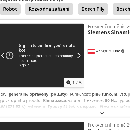
parametrů * Originální provozní návod pro uvedení do provozu je s
Robot
Rozvodná zařízení
Bosch Pily
Bosch
(včetně kabelů) Dkodpfezrddhjx Ab Djr Pouze 2 kusy skladem! Polož
nastavení, a proto je v původním stavu, v jakém byla dodána výrobc
prohlédněte na originálních fotografiích produktu. Funkční a připr
Frekvenční měnič 
Siemens
Sinami
Wang
201 km
1
/
5
Stav:
generálně opravený (použitý)
, Funkčnost:
plně funkční
, vstu
typ vstupního proudu:
Klimatizace
, vstupní frekvence:
50 Hz
, typ o
kW (271,92 k)
, Vybavení:
Typový štítek k dispozici
, Přesné označe
Module PM240 Výstupní výkon a výstupní proud: 200 kW | 370 A 6S
Dsdpfx Abszrc Ure Dokr ° Jednoduché ovládání díky integrovanému
Frekvenční měnič 
parametrizace ° Originální provozní návod pro uvedení do provozu 