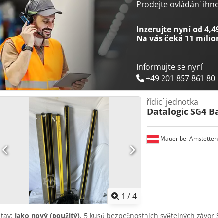
Prodejte ovládání ihn
Inzerujte nyní od 4,4
Na vás čeká
11 milio
Informujte se nyní
+49 201 857 861 80
řídicí jednotka
Datalogic
SG4 B
Mauer bei Amstetten
1
/
4
Stav:
jako nový (použitý)
, 5 kusů bezpečnostních světelných závor 