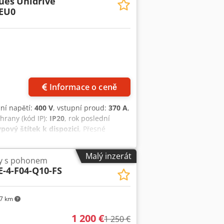
ues
Unidrive
nachází v původním stavu, v jakém byla
 EU0
h fotografiích produktu. Je funkční a
Informace o ceně
pní napětí:
400 V
, vstupní proud:
370 A
,
chrany (kód IP):
IP20
, rok poslední
pový štítek k dispozici
, Přesné
stupní výkon a výstupní proud: 200
egrovanému ovládacímu panelu °
Malý inzerát
ly s pohonem
provozní návod pro uvedení do provozu
E-4-F04-Q10-FS
na do továrního nastavení, a proto se
 prohlédněte na originálních
.
7 km
1 200 €
1 250 €