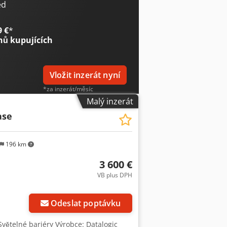
ed
9 €
*
nů kupujících
Vložit inzerát nyní
*za inzerát/měsíc
Malý inzerát
ase
196 km
3 600 €
VB plus DPH
Odeslat poptávku
Světelné bariéry Výrobce: Datalogic