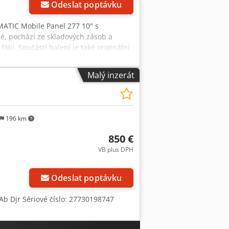
Odeslat poptávku
IMATIC Mobile Panel 277 10" s
é, pochází ze skladových zásob a
lií. Součástí balení je také originální
 SIMATIC Mobile Panel • Model: Mobile
Obslužný panel HMI • Dotykový displej:
Malý inzerát
u) Součástí balení je: • Siemens
í obal • Dokumentace výrobce
196 km
850 €
VB plus DPH
Požádat o více
obrázků
Odeslat poptávku
 Ab Djr Sériové číslo: 27730198747