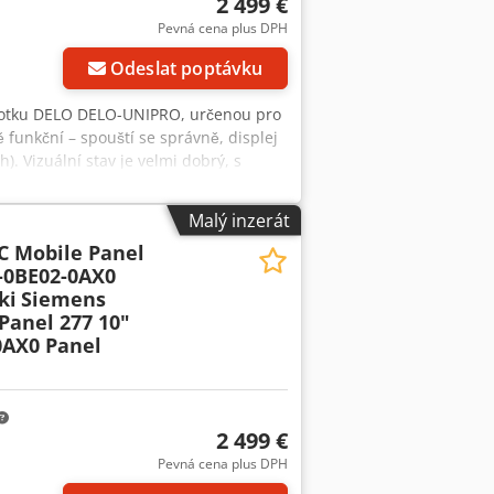
2 499 €
Pevná cena plus DPH
Odeslat poptávku
ednotku DELO DELO-UNIPRO, určenou pro
 funkční – spouští se správně, displej
). Vizuální stav je velmi dobrý, s
e: DELO • Model: DELO-UNIPRO •
: 100–240 V AC • Frekvence: 50–60 Hz •
Malý inzerát
nožní spínač a 4 kanály (CH1–CH4)
C Mobile Panel
ELO-UNIPRO Prodávám přesně ten
-0BE02-0AX0
ki
Siemens
Panel 277 10"
0AX0 Panel
2 499 €
Pevná cena plus DPH