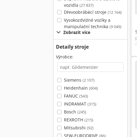
vozidla
(27 837)
Dřevoobráběcí stroje
(12 164)
Vysokozdvižné vozíky a
manipulační technika
(9 049)
Zobrazit více
Detaily stroje
Výrobce:
Siemens
(2 107)
Heidenhain
(604)
FANUC
(543)
INDRAMAT
(315)
Bosch
(245)
REXROTH
(215)
Mitsubishi
(92)
SEW-EURODRIVE
(86)