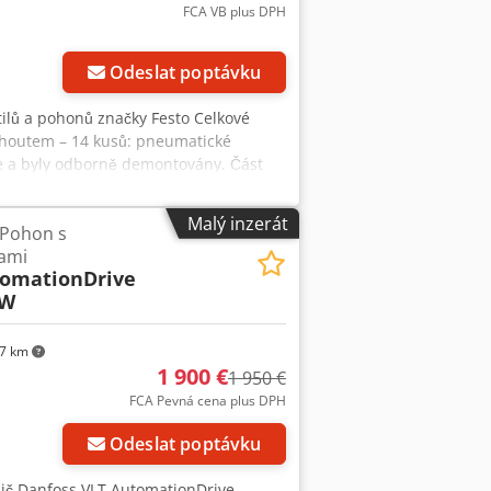
FCA VB plus DPH
Požádat o více
obrázků
Odeslat poptávku
tilů a pohonů značky Festo Celkové
ohoutem – 14 kusů: pneumatické
e a byly odborně demontovány. Část
 Kompletní kontrola funkčnosti všech
i – potravinářský a nápojový průmysl –
Malý inzerát
 Pohon s
í díly Odhadovaná nová cena
ami
abídka pro obchodníky nebo
tomationDrive
ohoda možná Umístění: Slovensko (EU)
kW
7 km
1 900 €
1 950 €
Požádat o více
FCA Pevná cena plus DPH
obrázků
Odeslat poptávku
nič Danfoss VLT AutomationDrive