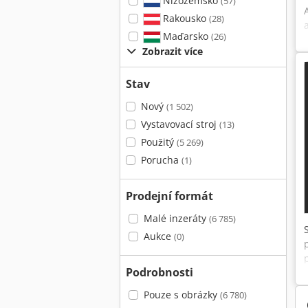
Nizozemsko
(57)
Rakousko
(28)
Maďarsko
(26)
Zobrazit více
Stav
Nový
(1 502)
Vystavovací stroj
(13)
Použitý
(5 269)
Porucha
(1)
Prodejní formát
Malé inzeráty
(6 785)
Aukce
(0)
Podrobnosti
Pouze s obrázky
(6 780)