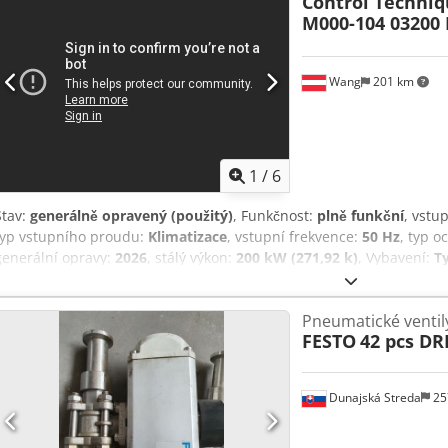
Control Techniq
1 kus! Položka byla resetována do továrního nastavení, a proto se 
M000-104 03200
dodána výrobcem. Optický stav si prosím prohlédněte na originálníc
ihned připravena k použití.
Wang
201 km
1
/
6
Stav:
generálně opravený (použitý)
, Funkčnost:
plně funkční
, vstu
typ vstupního proudu:
Klimatizace
, vstupní frekvence:
50 Hz
, typ o
generální opravy:
2026
, stálý výkon:
200 kW (271,92 k)
, Vybavení:
Ty
označení typu: Control Techniques Unidrive M000-104 03200 EU0 Vý
kW | 361 A ° S CERTIFIKÁTEM KVALITY! ° Snadné ovládání díky int
Pneumatické venti
Možnost rychlé parametrizace Djdpfx Aszrc Dyjb Djkr ° Originální 
FESTO
42 pcs DR
je součástí balení K dispozici již pouze 1 kus! Položka byla resetová
nachází v původním stavu, v jakém ji dodal výrobce. Optický stav si
fotografiích produktu. Je funkční a připravena k okamžitému použití
Dunajská Streda
25