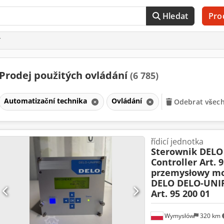
Hledat
Pro
í
Prodej použitých ovládání
(6 785)
Automatizační technika
Ovládání
Odebrat všechn
řídicí jednotka
Sterownik DEL
Controller Art. 9
przemysłowy m
DELO DELO-UNIP
Art. 95 200 01
Wymysłów
320 km