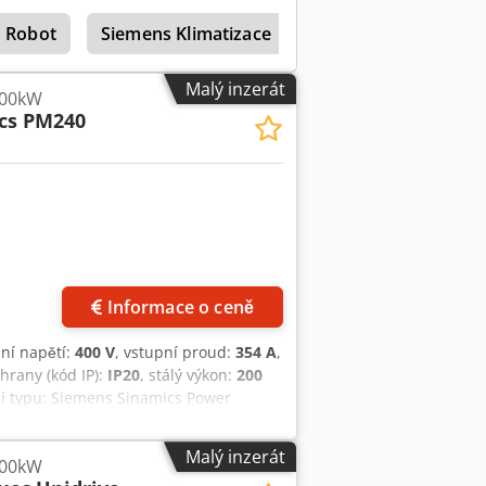
oučástí * Sada pro montáž na skříň
 Robot
Siemens Klimatizace
Siemens Transform
ka byla resetována do továrního
em. Vizuální stav si prosím
avená k okamžitému použití.
Malý inzerát
200kW
cs PM240
Informace o ceně
pní napětí:
400 V
, vstupní proud:
354 A
,
chrany (kód IP):
IP20
, stálý výkon:
200
ní typu: Siemens Sinamics Power
L3224-0XE41-6UA0 ° S PEČETÍ KVALITY!
 ovládacímu panelu ° Možnost rychlé
Malý inzerát
200kW
je součástí dodávky K dispozici pouze