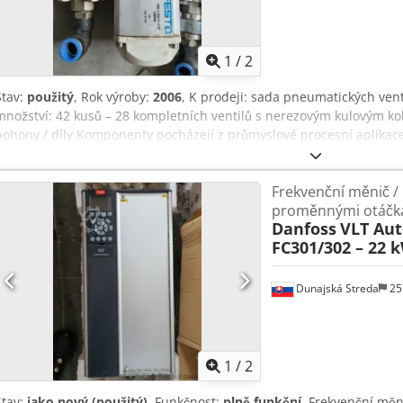
1
/
2
Stav:
použitý
, Rok výroby:
2006
, K prodeji: sada pneumatických ven
množství: 42 kusů – 28 kompletních ventilů s nerezovým kulovým k
pohony / díly Komponenty pocházejí z průmyslové procesní aplikac
jednotek byla zkontrolována, několik komponent je plně funkčních.
jednotek nebyla provedena. Vhodné pro: – průmyslovou automatizac
Frekvenční měnič /
chemický průmysl – vodní a procesní techniku – údržbu a náhradn
proměnnými otáčk
obdobných jednotek Festo: cca 150–300 € za kus. Velmi zajímavá n
Danfoss
VLT Au
průmyslové údržby. Přednostně prodej jako celek. Cena: 2 900 € d
FC301/302 – 22 
Dodsyxqlujpfx Ab Dskr Evropská přeprava možná
Dunajská Streda
25
1
/
2
Stav:
jako nový (použitý)
, Funkčnost:
plně funkční
, Frekvenční mě