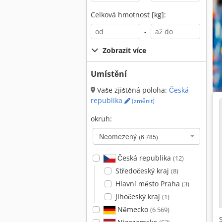
Celková hmotnost [kg]:
-
Zobrazit více
Umístění
Vaše zjištěná poloha:
Česká
republika
(změnit)
okruh:
Neomezený
(6 785)
Česká republika
(12)
Středočeský kraj
(8)
Hlavní město Praha
(3)
Jihočeský kraj
(1)
Německo
(6 569)