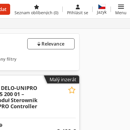
dat
Jazyk
Seznam oblíbených
(0)
Přihlásit se
Menu
Relevance
y filtry
Malý inzerát
O DELO-UNIPRO
5 200 01 –
oduł
Sterownik
RO Controller