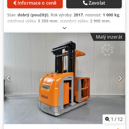
Informace o ceně
Zavolat
Stav:
dobrý (použitý)
, Rok výroby:
2017
, nosnost:
1 000 kg
,
zdvihová výška:
5 350 mm
, stavební výška:
2 900 mm
,
provozní hodiny:
3 324 h
, typ paliva:
elektrický
, Výrobce +
model: STILL EK-X 10 Stožár: 2W5350 ID: 25100.3210
Malý inzerát
Kategorie: Použité Crsdpfozq Uirjx Am Ejf Stožár: 2W
Snížená výška: 2900 mm Výška zdvihu: 5350 mm Nosnost:
1000 kg Výška plošiny: 4750 mm Výška vychystávání: 6350
mm Inicializace: Ano Šířka kabiny: 1200 mm Rok výroby:
2017 Motohodiny: 3324 h Kapacita baterie: 24 V / 560 Ah -
r. 2019
1
/
12