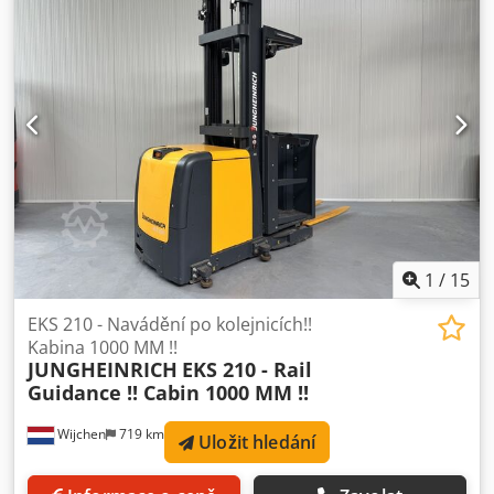
mm Nosnost: 1200 kg / 600 kg Výška plošiny: 6500 mm
Výška vychystávání: 8100 mm Šířka kabiny: 1400 mm Rok
výroby: 2019 Crjdpfx Aezq Ud Aem Ejf Motohodiny: 1874 h
Kapacita: 48 V / 620 Ah Možnosti: - Triplex stožár - FFL -
SPECIÁLNÍ plošina!!!! (D x Š = 2000 x 1400 mm!!) - Vodicí
válečky na bezpečnostních branách – kompletní, jako
nové!!
1
/
15
EKS 210 - Navádění po kolejnicích!!
Kabina 1000 MM !!
JUNGHEINRICH
EKS 210 - Rail
Guidance !! Cabin 1000 MM !!
Wijchen
719 km
Uložit hledání