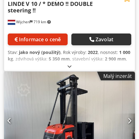
LINDE
V 10 / * DEMO !! DOUBLE
steering !!
Wijchen
719 km
Informace o ceně
Zavolat
Stav:
jako nový (použitý)
, Rok výroby:
2022
, nosnost:
1 000
kg
, zdvihová výška:
5 350 mm
, stavební výška:
2 900 mm
,
provozní hodiny:
1 033 h
, typ paliva:
elektrický
, typ
stožáru:
duplex
, Výrobce + model: LINDE V 10 / Sloup:
Malý inzerát
2W5350 ID: 26083.5198 Kategorie: Ukázkový model Sloup:
2W Výška ve spuštěném stavu: 2900 mm Výška zdvihu:
5350 mm Nosnost: 1000 kg Výška plošiny: 4750 mm Stav:
Použitý Šířka kabiny: 1200 mm Rok výroby: 22 Provozní
hodiny: 1033 hodin Napětí baterie: 24 V / 930 Ah Výbava:
Kompletní výbava!! – DVOJITÉ řízení!!!! - Speciální
bezpečnostní zábradlí!! - Nastavitelné vidlice!
Cedpfezrnyasx Am Eerf - 2 x modré bodové světlo