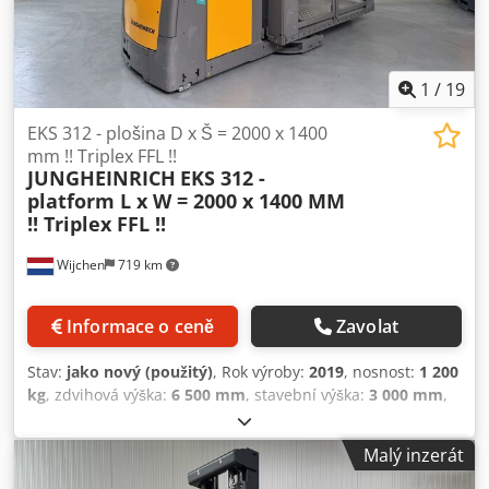
1
/
19
EKS 312 - plošina D x Š = 2000 x 1400
mm !! Triplex FFL !!
JUNGHEINRICH
EKS 312 -
platform L x W = 2000 x 1400 MM
!! Triplex FFL !!
Wijchen
719 km
Informace o ceně
Zavolat
Stav:
jako nový (použitý)
, Rok výroby:
2019
, nosnost:
1 200
kg
, zdvihová výška:
6 500 mm
, stavební výška:
3 000 mm
,
provozní hodiny:
1 874 h
, typ paliva:
elektrický
, typ
stožáru:
triplex
, Výrobce + model: JUNGHEINRICH EKS 312
Malý inzerát
Stožár: P + F - 3F6500 ID: 25116.5772 Kategorie: Použité
Stožár: 3F Snížená výška: 3000 mm Zdvihací výška: 6500