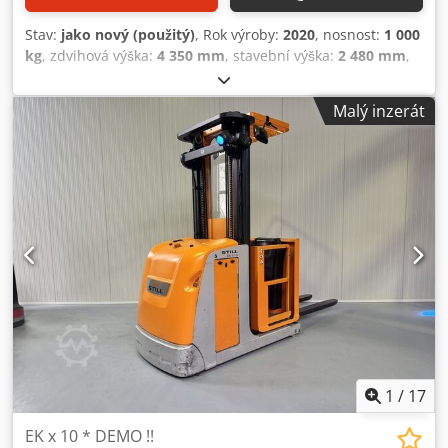
Stav:
jako nový (použitý)
, Rok výroby:
2020
, nosnost:
1 000
kg
, zdvihová výška:
4 350 mm
, stavební výška:
2 480 mm
,
provozní hodiny:
439 h
, typ paliva:
elektrický
, typ stožáru:
duplex
, Výrobce + model: STILL EK-X 10 Stožár: 2W4350
Malý inzerát
ID:26031.4372 Kategorie: Demo Stožár: 2W Vidlice: 1200
mm Snížená výška: 2480 mm Zdvihací výška: 4350 mm
Nosnost: 1000 kg Výška plošiny: 3750 mm Výška
vychystávání: 5350 mm Iniciace: Ano Cjdpfxozq Ulme Am
Eerf Šířka kabiny: 900 mm Rok: 2020 Motohodiny: 439 h
Kapacita: 24V / 620Ah Možnosti: Šířka podvozku = 980 mm
!! 2x modré světlo (Blue Spot) Kompletně JAKO nový !!
1
/
17
EK x 10 * DEMO !!