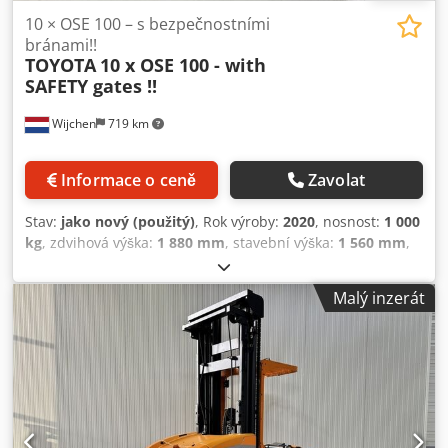
10 × OSE 100 – s bezpečnostními
bránami!!
TOYOTA
10 x OSE 100 - with
SAFETY gates !!
Wijchen
719 km
Informace o ceně
Zavolat
Stav:
jako nový (použitý)
, Rok výroby:
2020
, nosnost:
1 000
kg
, zdvihová výška:
1 880 mm
, stavební výška:
1 560 mm
,
provozní hodiny:
3 102 h
, typ paliva:
elektrický
, typ
stožáru:
duplex
, Výrobce + model: TOYOTA OSE 100 Stožár:
Malý inzerát
2W1880 ID: 25110.8747 Kategorie: Použité Typ stožáru: 2W
Snížená výška: 1560 mm Výška zdvihu: 1880 mm Nosnost:
1000 kg Výška plošiny: 1200 mm Výška vychystávání: 2800
mm Codpjzq Ul Hsfx Am Esrf Initializace: Ano Šířka kabiny:
800 mm Rok výroby: 2020 Motohodiny: 3102 hodin
Kapacita baterie: 24V / 620Ah Možnosti: se SAFETY
brankami !!