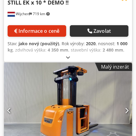
STILL
EK x 10 * DEMO !!
Wijchen
719 km
Informace o ceně
Zavolat
Stav:
jako nový (použitý)
, Rok výroby:
2020
, nosnost:
1 000
kg
, zdvihová výška:
4 350 mm
, stavební výška:
2 480 mm
,
provozní hodiny:
413 h
, typ paliva:
elektrický
, typ stožáru:
duplex
, Výrobce + model: STILL EK-X 10 Stožár: 2W4350 ID:
Malý inzerát
26031.4366 Kategorie: Demo Stožár: 2W Vidlice: 1200 mm
Snížená výška: 2480 mm Výška zdvihu: 4350 mm Cjdpfezq
Ulgox Am Esrf Nosnost: 1000 kg Výška plošiny: 3750 mm
Výška vybírání: 5350 mm Inicializace: Ano Šířka kabiny: 900
mm Rok: 2020 Motohodiny: 413 h Kapacita: 24v / 620Ah
Možnosti: Šasi = 980 mm!! 2x modrý spot Stav jako nový!!