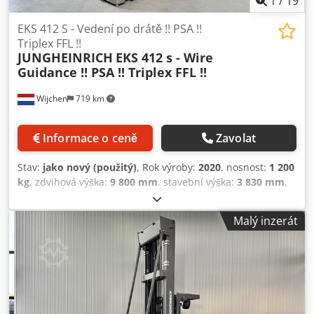
1
/
19
EKS 412 S - Vedení po drátě !! PSA !!
Triplex FFL !!
JUNGHEINRICH
EKS 412 s - Wire
Guidance !! PSA !! Triplex FFL !!
Wijchen
719 km
Informace o ceně
Zavolat
Stav:
jako nový (použitý)
, Rok výroby:
2020
, nosnost:
1 200
kg
, zdvihová výška:
9 800 mm
, stavební výška:
3 830 mm
,
provozní hodiny:
4 883 h
, typ paliva:
elektrický
, typ
stožáru:
triplex
, Výrobce + model: JUNGHEINRICH EKS 412 s
Malý inzerát
Stožár: Z + i - 3F9800 ID: 25114.5388 Kat.: Použité Stožár: 3F
Snížená výška: 3830 mm Zdvihací výška: 9800 mm Nosnost:
1200 kg Výška plošiny: 9000 mm Komisní výška: 10600 mm
Inicializace: Ano Šířka kabiny: 1300 mm Credpszq Ui Ejfx
Am Eof Rok: 2020 Motohodiny: 4883 hod. Kapacita: 48 V /
620 Ah Možnosti: PLNÁ výbava!! – Triplex stožár – FFL –