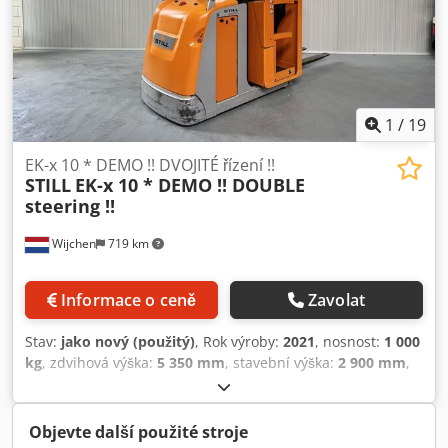
1
/
19
EK-x 10 * DEMO !! DVOJITÉ řízení !!
STILL
EK-x 10 * DEMO !! DOUBLE
steering !!
Wijchen
719 km
Informace o ceně
Zavolat
Stav:
jako nový (použitý)
, Rok výroby:
2021
, nosnost:
1 000
kg
, zdvihová výška:
5 350 mm
, stavební výška:
2 900 mm
,
provozní hodiny:
498 h
, typ paliva:
elektrický
, typ stožáru:
duplex
, Výrobce + model: STILL EK-X 10 Sloup: 2W5350 ID:
26092.2114 Kategorie: Demoverze Sloup: 2W
Objevte další použité stroje
Crodozrnytepfx Am Eef Výška ve spuštěné poloze: 2900 mm