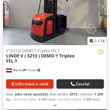
Modrý bod (Blue spot) Kompletně JAKO nový!!
1
/
14
V (5213) DEMO !! Triplex FFL !!
LINDE
V ( 5213 ) DEMO !! Triplex
FFL !!
Wijchen
719 km
Informace o ceně
Zavolat
Stav:
jako nový (použitý)
, Rok výroby:
2019
, nosnost:
1 200
kg
, zdvihová výška:
9 450 mm
, stavební výška:
3 900 mm
,
provozní hodiny:
1 455 h
, typ paliva:
elektrický
, typ
stožáru:
triplex
, Výrobce + model: LINDE V (5213) Stroj: