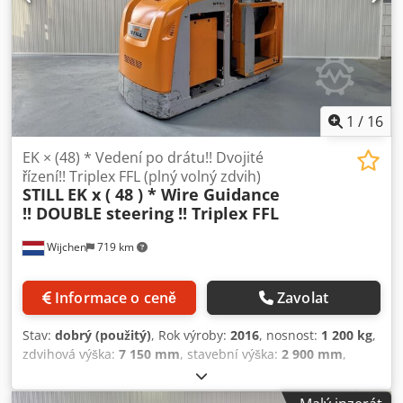
1
/
16
EK × (48) * Vedení po drátu!! Dvojité
řízení!! Triplex FFL (plný volný zdvih)
STILL
EK x ( 48 ) * Wire Guidance
!! DOUBLE steering !! Triplex FFL
Wijchen
719 km
Informace o ceně
Zavolat
Stav:
dobrý (použitý)
, Rok výroby:
2016
, nosnost:
1 200 kg
,
zdvihová výška:
7 150 mm
, stavební výška:
2 900 mm
,
provozní hodiny:
3 475 h
, typ paliva:
elektrický
, typ
stožáru:
triplex
, Výrobce + model: STILL EK-X 48 Stožár: