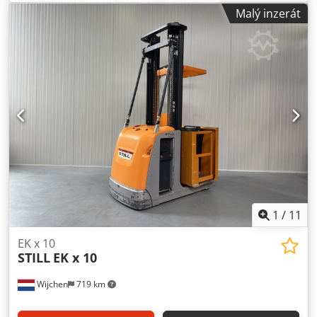
stožáru:
triplex
, Výrobce + model: JUNGHEINRICH EKS 412 s
Malý inzerát
Stožár: Z + i - 3F9800 ID: 25114.5387 Kategorie: Použité
Stožár: Triplex (3F) Snížená výška: 3830 mm Výška zdvihu:
9800 mm Nosnost: 1200 kg Výška plošiny: 9000 mm
Pickovací výška: 10600 mm Csdozq Uixjpfx Am Eorf
Inicializace: Ano Šířka kabiny: 1300 mm Rok výroby: 2020
Motohodiny: 4672 h Kapacita: 48 V / 620 Ah Možnosti: -
Triplex stožár - FFL - BEZPEČNOSTNÍ dveře s funkcí
naklápění!! - PSA - Modré osvětlení (blue spot) -
Nastavitelné vidlice - Indukční / vodičové navádění
1
/
11
EK x 10
STILL
EK x 10
Wijchen
719 km