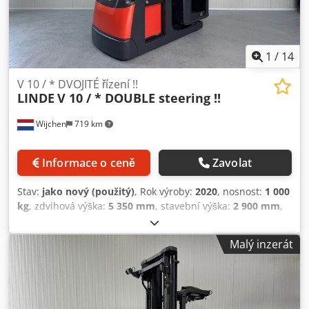
1
/
14
V 10 / * DVOJITÉ řízení !!
LINDE
V 10 / * DOUBLE steering !!
Wijchen
719 km
Informace o ceně
Zavolat
Stav:
jako nový (použitý)
, Rok výroby:
2020
, nosnost:
1 000
kg
, zdvihová výška:
5 350 mm
, stavební výška:
2 900 mm
,
provozní hodiny:
1 660 h
, typ paliva:
elektrický
, typ
stožáru:
duplex
, Výrobce + model: LINDE V 10 / Sloup:
Malý inzerát
2W5350 ID: 26083.71 Kategorie: Použité Sloup: 2W Výška ve
složeném stavu: 2900 mm Výška zdvihu: 5350 mm Nosnost:
1000 kg Výška plošiny: 4750 mm Výška pro odběr: 6350 mm
Počáteční stav: Ano Šířka kabiny: 1200 mm Rok výroby: 20
Provozní hodiny: 1660 hodin Baterie: 24 V / 930 Ah – rok