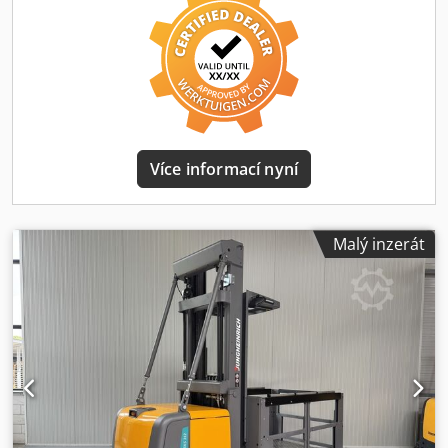
1200 mm Rok výroby: 2020 Motohodiny: 1306 h Kapacita:
24 V / 620 Ah Možnosti: 2x modrý spot Kompletně JAKO
nový!!
Více informací nyní
Malý inzerát