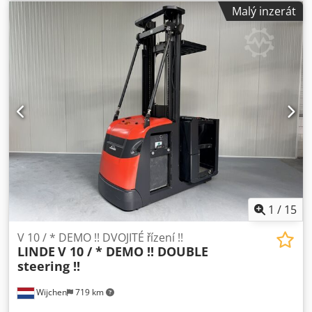
stožáru:
triplex
, Výrobce + model: LINDE V 12 / 015 Stožár:
Malý inzerát
3F7100 ID: 26062.5019 Kategorie: Použité Codpfozq Upfox
Am Eorf Stožár: 3F Snížená výška: 2900 mm Výška zdvihu:
7100 mm Nosnost: 1200 kg Výška plošiny: 6580 mm Výška
vychystávání: 8180 mm Inicializace: Ano Šířka kabiny: 1200
mm Rok výroby: 2009 Moto hodiny: 2962 h Kapacita
baterie: 48V / 620Ah
1
/
15
V 10 / * DEMO !! DVOJITÉ řízení !!
LINDE
V 10 / * DEMO !! DOUBLE
steering !!
Wijchen
719 km