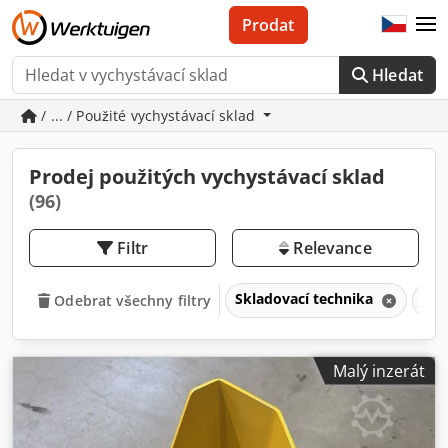
Prodat
Hledat
/ ... / Použité vychystávací sklad
Prodej použitých vychystávací sklad
(96)
Filtr
Relevance
Skladovací technika
Vyc
Odebrat všechny filtry
Malý inzerát