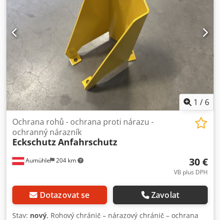
1
/
6
Ochrana rohů - ochrana proti nárazu -
ochranný nárazník
Eckschutz
Anfahrschutz
30 €
Aumühle
204 km
VB plus DPH
Dotazovat se
Zavolat
Stav:
nový
, Rohový chránič – nárazový chránič – ochrana