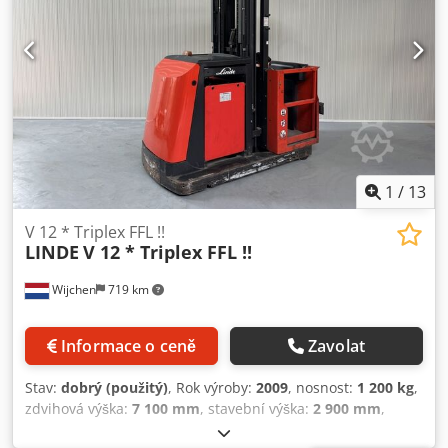
výroby 22 Cedezrfnnepfx Am Ejrf Příslušenství: Kompletní
výbava !! – DVOJITÉ řízení !!!! - Speciální bezpečnostní
zábrany !! - Nastavitelné vidlice! - 2 x modré pracovní
světlo
1
/
13
V 12 * Triplex FFL !!
LINDE
V 12 * Triplex FFL !!
Wijchen
719 km
Informace o ceně
Zavolat
Stav:
dobrý (použitý)
, Rok výroby:
2009
, nosnost:
1 200 kg
,
zdvihová výška:
7 100 mm
, stavební výška:
2 900 mm
,
provozní hodiny:
2 962 h
, typ paliva:
elektrický
, typ