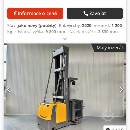
Informace o ceně
Zavolat
Stav:
jako nový (použitý)
, Rok výroby:
2020
, nosnost:
1 200
kg
, zdvihová výška:
9 800 mm
, stavební výška:
3 830 mm
,
provozní hodiny:
3 869 h
, typ paliva:
elektrický
, typ
stožáru:
triplex
, Výrobce + model: JUNGHEINRICH EKS 412 s
Malý inzerát
Stožár: Z + i - 3F9800 ID: 25114.5389 Kategorie: Použité
Stožár: Triplex (3F) Snížená výška: 3830 mm Výška zdvihu:
9800 mm Nosnost: 1200 kg Výška plošiny: 9000 mm
Credjzq Ui Sepfx Am Eef Výška vychystávání: 10600 mm
Inicializace: Ano Šířka kabiny: 1300 mm Rok: 2020
Motohodiny: 3869 h Kapacita baterie: 48 V / 620 Ah
Volitelné vybavení: Kompletní výbava!! - Triplex stožár - FFL
- BEZPEČNOSTNÍ dveře s funkcí náklonu!! - PSA - Blue Spot
- Nastavitelné vidlice! - Indukční / navádění po drátu