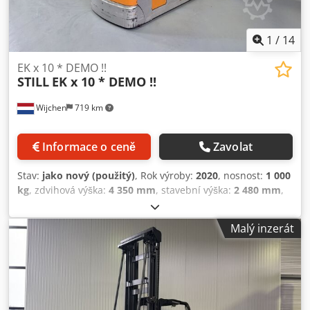
1
/
14
EK x 10 * DEMO !!
STILL
EK x 10 * DEMO !!
Wijchen
719 km
Informace o ceně
Zavolat
Stav:
jako nový (použitý)
, Rok výroby:
2020
, nosnost:
1 000
kg
, zdvihová výška:
4 350 mm
, stavební výška:
2 480 mm
,
provozní hodiny:
415 h
, typ paliva:
elektrický
, typ stožáru:
duplex
, Výrobce + model: STILL EK-X 10 Stožár: 2W4350 ID:
Malý inzerát
26031.4368 Kategorie: Demo Stožár: 2W Vidlice: 1200 mm
Snížená výška: 2480 mm Výška zdvihu: 4350 mm Nosnost:
1000 kg Výška plošiny: 3750 mm Výška vybírání: 5350 mm
Počáteční zdvih: Ano Credpfx Amjzq Ulaj Eof Šířka kabiny:
900 mm Rok: 2020 Motohodiny: 415 h Kapacita baterie: 24V
/ 620Ah Volitelné vybavení: Šířka podvozku = 980 mm !! 2 x