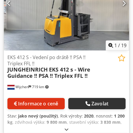
Bezpečnostní dveře s funkcí naklápění!! – PSA – Modrý bod
– Nastavitelné vidlice – Indukční / drátové navádění
1
/
19
EKS 412 S - Vedení po drátě !! PSA !!
Triplex FFL !!
JUNGHEINRICH
EKS 412 s - Wire
Guidance !! PSA !! Triplex FFL !!
Wijchen
719 km
Informace o ceně
Zavolat
Stav:
jako nový (použitý)
, Rok výroby:
2020
, nosnost:
1 200
kg
, zdvihová výška:
9 800 mm
, stavební výška:
3 830 mm
,
provozní hodiny:
4 672 h
, typ paliva:
elektrický
, typ