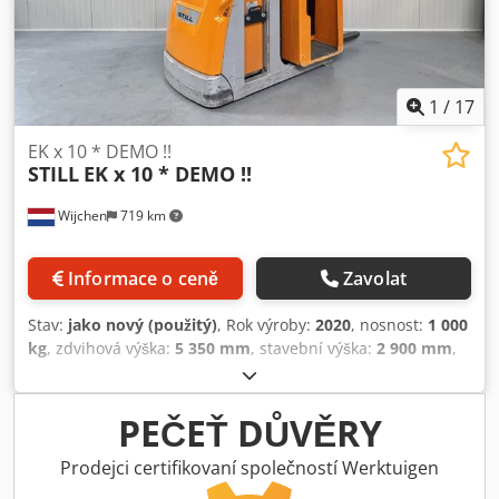
1
/
17
EK x 10 * DEMO !!
STILL
EK x 10 * DEMO !!
Wijchen
719 km
Informace o ceně
Zavolat
Stav:
jako nový (použitý)
, Rok výroby:
2020
, nosnost:
1 000
kg
, zdvihová výška:
5 350 mm
, stavební výška:
2 900 mm
,
provozní hodiny:
1 306 h
, typ paliva:
elektrický
, typ
stožáru:
duplex
, Výrobce + model: STILL EK-X 10 Stožár:
2W5350 ID: 25081.5290 Kategorie: Demo Stožár: 2W
PEČEŤ DŮVĚRY
Crsdpfx Aszq Ug Dsm Eef Snížená výška: 2900 mm Výška
zdvihu: 5350 mm Nosnost: 1000 kg Výška plošiny: 4750 mm
Prodejci certifikovaní společností Werktuigen
Výška vychystávání: 6350 mm Inicializace: Ano Šířka kabiny: