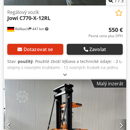
1
/
3
Regálový vozík
Jowi
C770-X-12RL
550 €
Röllbach
447 km
Pevná cena plus DPH
Dotazovat se
Zavolat
Stav:
použitý
, Použité zboží Výbava a technické údaje: - 2 L-
stojiny s nosnými trubkami - 12 nosných trubek na jednu
stojinu - Světlá výška: 92 mm - Zásuvný systém pro
nastavení světlé výšky - Průměr nosné trubky: 29 mm
Malý inzerát
Crsdpszlbuksfx Am Eef - Využitelná délka nosné trubky:
770 mm - Max. zatížení celého vozíku: 500 kg (podmínka:
rovnoměrné rozložení zátěže, bez rázového zatížení) - Max.
zatížení na 2 nosných trubkách: 45 kg - 4 otočná kola s
kuličkovými ložisky s litou polyuretanovou vrstvou 160 mm
- 2 kola s brzdou - Rozměry (DxŠxV): 500 - 3000 x 845 x 1840
mm Dostupnost: krátkodobě Sklad: 63934 Röllbach