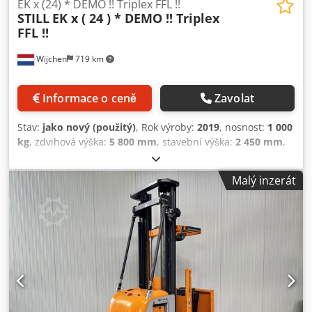
EK x (24) * DEMO !! Triplex FFL !!
STILL
EK x ( 24 ) * DEMO !! Triplex
FFL !!
Wijchen
719 km
Informace o ceně
Zavolat
Stav:
jako nový (použitý)
, Rok výroby:
2019
, nosnost:
1 000
kg
, zdvihová výška:
5 800 mm
, stavební výška:
2 450 mm
,
provozní hodiny:
955 h
, typ paliva:
elektrický
, typ stožáru:
triplex
, Výrobce + model: STILL EK-X 24 Stožár: 3F5800 ID:
Malý inzerát
25091.5029 Kategorie: Demo Stožár: 3F Snížená výška: 2450
mm Výška zdvihu: 5800 mm Nosnost: 1000 kg Výška
plošiny: 5250 mm Výška vychystávání: 6850 mm Crjdpfxozq
Uhhs Am Ejf Inicializace: Ano Šířka kabiny: 1200 mm Rok:
2019 Motohodiny: 955 hodin Kapacita baterie: 24 v / 840 ah
Volitelné vybavení: - Triplex stožár - Plné volné zdvihání,
jako nové!