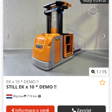
Malý inzerát
3F7150 Credpfx Amszq Ulye Ejf ID: 26041.5289 Kat.: Použité
Typ stožáru: 3F Snížená výška: 2900 mm Výška zdvihu: 7150
mm Nosnost: 1200 kg Výška plošiny: 6600 mm Výška
vychystávání: 8200 mm Šířka kabiny: 1200 mm Rok výroby:
2016 Motohodiny: 3475 hod Baterie: 48V / 620Ah Výbava:
Plná výbava!! - Triplex stožár - FFL - DVOJITÉ řízení!!!! -
Nastavitelné vidlice! - Indukce / drátové vedení
1
/
15
EK x 10 * DEMO !!
STILL
EK x 10 * DEMO !!
Wijchen
719 km
Informace o ceně
Zavolat