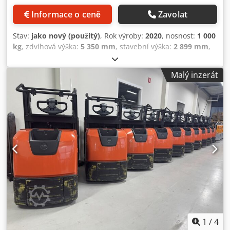
Informace o ceně
Zavolat
Stav:
jako nový (použitý)
, Rok výroby:
2020
, nosnost:
1 000
kg
, zdvihová výška:
5 350 mm
, stavební výška:
2 899 mm
,
provozní hodiny:
1 478 h
, typ paliva:
elektrický
, typ
stožáru:
duplex
, Výrobce + model: LINDE V 10 / Stožár:
Malý inzerát
2W5350 ID: 26063.5270 Kategorie: Demo Stožár: 2W
Snížená výška: 2900 mm Výška zdvihu: 5350 mm Nosnost:
1000 kg Codpfxozq Ul Ts Am Ejrf Výška plošiny: 4750 mm
Výška vychystávání: 6350 mm Šířka kabiny: 1200 mm Rok:
20 Motohodiny: 1477 hodin Kapacita baterie: 24V / 930Ah
Možnosti: Plná výbava!! - DVOJITÉ řízení!!! - Speciální
BEZPEČNOSTNÍ brány!! - Nastavitelné vidlice! - 2 x Blue
spot
1
/
4