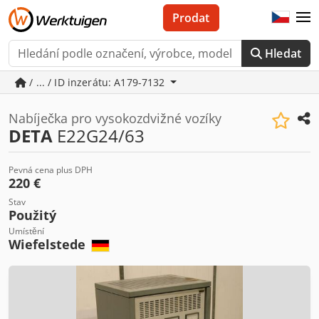
Prodat
Hledat
/ ... / ID inzerátu: A179-7132
Nabíječka pro vysokozdvižné vozíky
DETA
E22G24/63
Pevná cena plus DPH
220 €
Stav
Použitý
Umístění
Wiefelstede