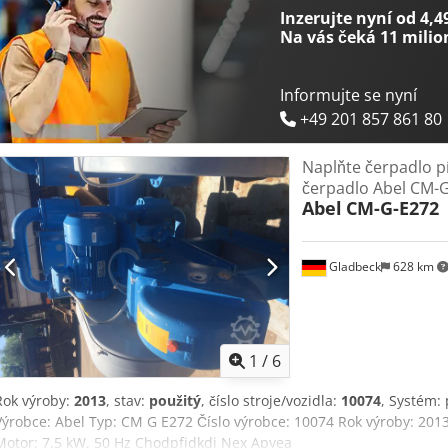
Inzerujte nyní od 4,4
Na vás čeká
11 milio
Informujte se nyní
+49 201 857 861 80
Naplňte čerpadlo 
čerpadlo Abel CM-
Abel
CM-G-E272
Gladbeck
628 km
1
/
6
Rok výroby:
2013
, stav:
použitý
, číslo stroje/vozidla:
10074
, Systém:
Výrobce: Abel Typ: CM G E272 Číslo výrobce: 10074 Rok výroby: 2013
Motor: 7,5 kW, 50 Hz Chodpfjdkdi Nex Apyea