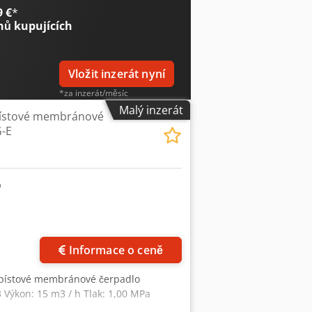
9 €
*
nů kupujících
Vložit inzerát nyní
*za inzerát/měsíc
Malý inzerát
pístové membránové
G-E
Informace o ceně
 pístové membránové čerpadlo
 Výkon: 15 m3 / h Tlak: 1,00 MPa