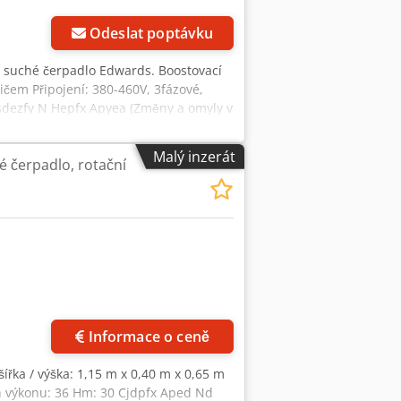
Odeslat poptávku
 suché čerpadlo Edwards. Boostovací
čem Připojení: 380-460V, 3fázové,
sdezfy N Hepfx Apyea (Změny a omyly v
i zodpovíme telefonicky.
Malý inzerát
é čerpadlo, rotační
Informace o ceně
šířka / výška: 1,15 m x 0,40 m x 0,65 m
h výkonu: 36 Hm: 30 Cjdpfx Aped Nd