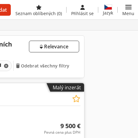
dat
Jazyk
Seznam oblíbených
(0)
Přihlásit se
Menu
ních
Relevance
od
Odebrat všechny filtry
Malý inzerát
9 500 €
Pevná cena plus DPH