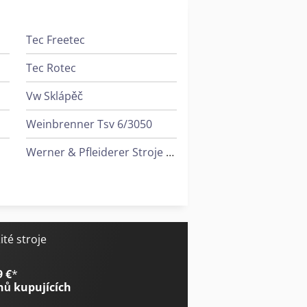
Tec Freetec
Tec Rotec
Vw Sklápěč
Weinbrenner Tsv 6/3050
Werner & Pfleiderer Stroje Na Zavěšení
Wurster & Dietz Stroje Na Výrobu Palet
Ziersch & Baltrusch Brusky Na Plocho Vertikální Brusky
Sack & Kiesselbach Stroje Na Tvarování Ozubených Kol
té stroje
9 €
*
nů kupujících