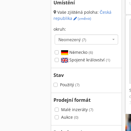
Umístění
Vaše zjištěná poloha:
Česká
republika
(změnit)
okruh:
Neomezený
(7)
Německo
(6)
Spojené království
(1)
Stav
Použitý
(7)
Prodejní formát
Malé inzeráty
(7)
Aukce
(0)