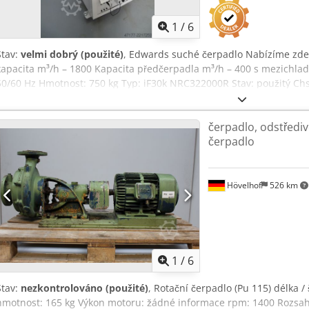
1
/
6
Stav:
velmi dobrý (použité)
, Edwards suché čerpadlo Nabízíme zde
kapacita m³/h – 1800 Kapacita předčerpadla m³/h – 400 s mezichladi
50/60 Hz Hmotnost: 750 kg Typ: iF30k NRC322000R Stav: použitý Ch
technických údajích a informacích vyhrazeny!) Další dotazy Vám rád
čerpadlo, odstřediv
čerpadlo
Hövelhof
526 km
1
/
6
Stav:
nezkontrolováno (použité)
, Rotační čerpadlo (Pu 115) délka / 
hmotnost: 165 kg Výkon motoru: žádné informace rpm: 1400 Rozsa