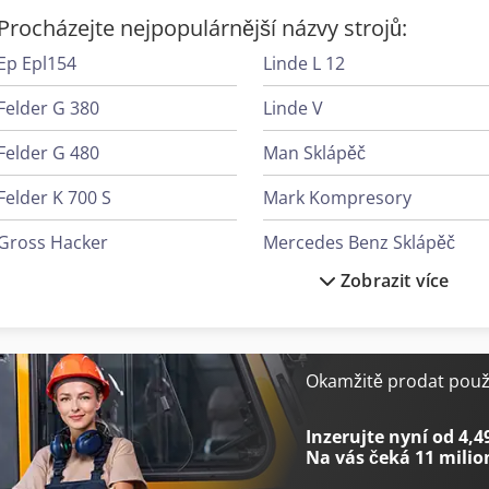
Procházejte nejpopulárnější názvy strojů:
Ep Epl154
Linde L 12
Felder G 380
Linde V
Felder G 480
Man Sklápěč
Felder K 700 S
Mark Kompresory
Gross Hacker
Mercedes Benz Sklápěč
Zobrazit více
Haver & Boecker Plnicí Systémy Kontejnerů
Mercedes-Benz V
Heidenreich & Harbeck Hoblovky S Kuželovým Ozubením
Panhans 334/20
Heidenreich & Harbeck Stroje Pro Hluboké Vrtání
Okamžitě prodat použi
Linde L 10
Siemens Klimatizace
Inzerujte nyní od 4,4
Na vás čeká
11 milio