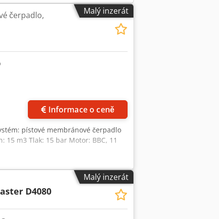
Malý inzerát
é čerpadlo,
Informace o ceně
Systém: pístové membránové čerpadlo
n: 15 m3 Tlak: 15 bar Motor: BBC, 11
Malý inzerát
aster D4080