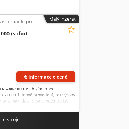
Malý inzerát
é čerpadlo pro
000 (sofort
Informace o ceně
D-G-80-1000
, Nabízím ihned
-1000, litinové provedení, rok výroby
3/h, max. tlak 15 bar, motor 30 kW,
tlaku. Velmi vhodné pro dlouhé
 postavit, připojit a spustit… Codpfx
té stroje