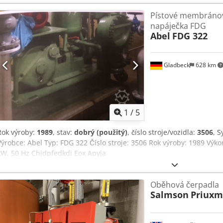
Pístové membránov
napáječka FDG
Abel
FDG 322
Gladbeck
628 km
1
/
5
Rok výroby:
1989
, stav:
dobrý (použitý)
, číslo stroje/vozidla:
3506
, 
Výrobce: Abel Typ: FDG 322 Číslo stroje: 3506 Rok výroby: 1989 Výko
kW, 50 Hz Chjdpfedkdi Eox Apyja
Oběhová čerpadla
Salmson
Priuxm