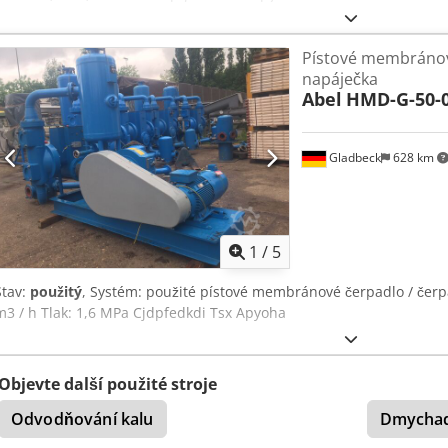
Pístové membránov
napáječka
Abel
HMD-G-50-
Gladbeck
628 km
1
/
5
Stav:
použitý
, Systém: použité pístové membránové čerpadlo / čerp
m3 / h Tlak: 1,6 MPa Cjdpfedkdi Tsx Apyoha
Objevte další použité stroje
Odvodňování kalu
Dmycha