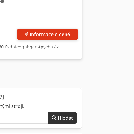
m
Informace o ceně
080 Csdpfeqqhhqex Apyeha 4x
7)
ými stroji.
Hledat