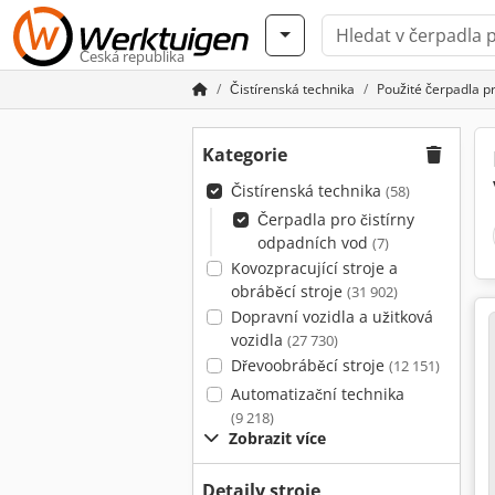
Česká republika
Čistírenská technika
Použité čerpadla pr
Kategorie
Čistírenská technika
(58)
Čerpadla pro čistírny
odpadních vod
(7)
Kovozpracující stroje a
obráběcí stroje
(31 902)
Dopravní vozidla a užitková
vozidla
(27 730)
Dřevoobráběcí stroje
(12 151)
Automatizační technika
(9 218)
Zobrazit více
Detaily stroje