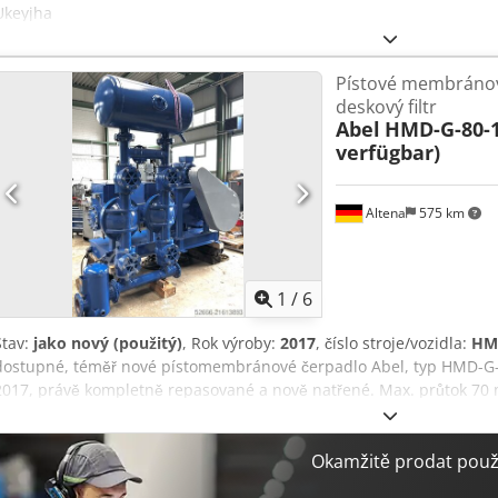
Ukeyjha
Pístové membránov
deskový filtr
Abel
HMD-G-80-1
verfügbar)
Altena
575 km
1
/
6
Stav:
jako nový (použitý)
, Rok výroby:
2017
, číslo stroje/vozidla:
HM
dostupné, téměř nové pístomembránové čerpadlo Abel, typ HMD-G-80
2017, právě kompletně repasované a nově natřené. Max. průtok 70 m
kompletně s novým rozvaděčem, frekvenčním měničem a snímačem 
komorové filtrační lisy 1200 nebo 1500. Umístění: 58762 Altena. Stačí
Ajyxxmgepyjha
Okamžitě prodat použi