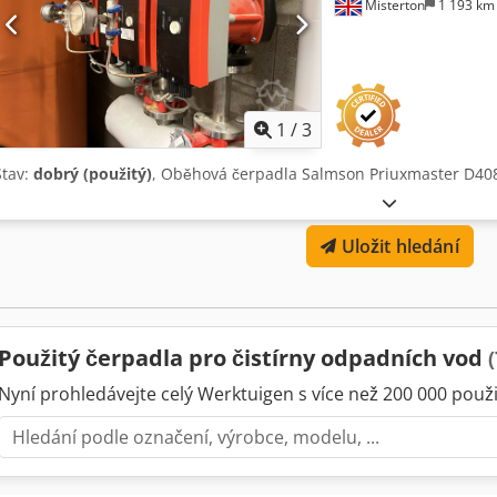
Misterton
1 193 k
1
/
3
Stav:
dobrý (použitý)
, Oběhová čerpadla Salmson Priuxmaster D4
Uložit hledání
Použitý čerpadla pro čistírny odpadních vod
(
Nyní prohledávejte celý Werktuigen s více než 200 000 použit