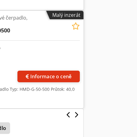
Malý inzerát
é čerpadlo,
0500
Informace o ceně
adlo Typ: HMD-G-50-500 Průtok: 40,0
dlo