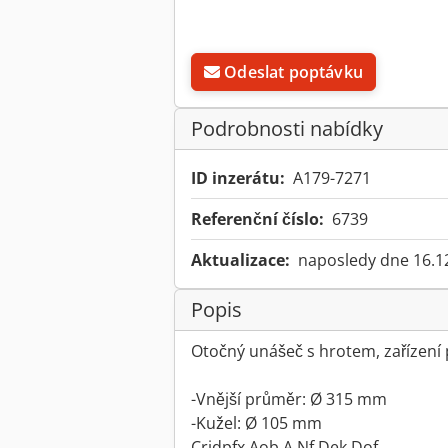
Odeslat poptávku
Podrobnosti nabídky
ID inzerátu:
A179-7271
Referenční číslo:
6739
Aktualizace:
naposledy dne 16.1
Popis
Otočný unášeč s hrotem, zařízení
-Vnější průměr: Ø 315 mm
-Kužel: Ø 105 mm
Crjdpfx Aob A Nf Dek Dof