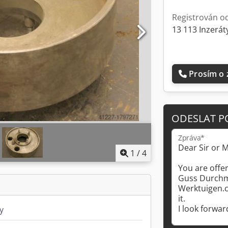
Registrován o
13 113 Inzerát
Prosím o 
ODESLAT P
Zpráva*
1
/
4
y