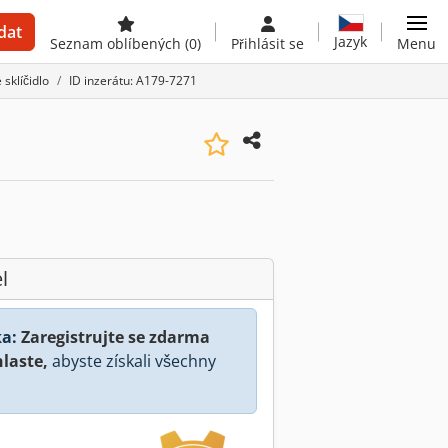
dat
Jazyk
Seznam oblíbených
(0)
Přihlásit se
Menu
 sklíčidlo
ID inzerátu: A179-7271
l
a:
Zaregistrujte se zdarma
hlaste,
abyste získali všechny