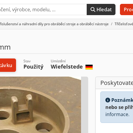
Hledat
Pro
říslušenství a náhradní díly pro obráběcí stroje a obráběcí nástroje
Tříčelisťové
 mm
Stav
Umístění
távku
Použitý
Wiefelstede
Poskytovate
Poznámk
nebo se při
informace.