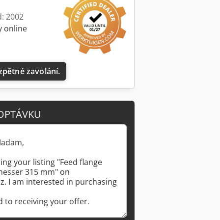
d: 2002
y online
zpětné zavolání.
OPTÁVKU