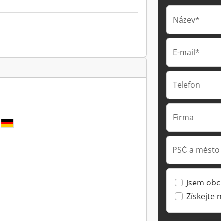
Název*
E-mail*
Telefon
Firma
PSČ a město
Jsem obc
Získejte 