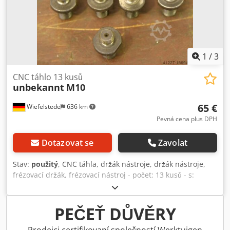
1
/
3
CNC táhlo 13 kusů
unbekannt
M10
65 €
Wiefelstede
636 km
Pevná cena plus DPH
Dotazovat se
Zavolat
Stav:
použitý
, CNC táhla, držák nástroje, držák nástroje,
frézovací držák, frézovací nástroj - počet: 13 kusů - s:
drážkou pro prsten - pro: držáky SK40 - závit: M10 - cena:
kompletní - hmotnost: 0,3 kg Dcsdpjb Hbxlofx Al Tek
PEČEŤ DŮVĚRY