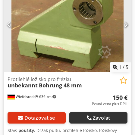
1
/
5
Protilehlé ložisko pro frézku
unbekannt
Bohrung 48 mm
150 €
Wiefelstede
636 km
Pevná cena plus DPH
Dotazovat se
Zavolat
Stav:
použitý
, Držák pultu, protilehlé ložisko, ložiskový