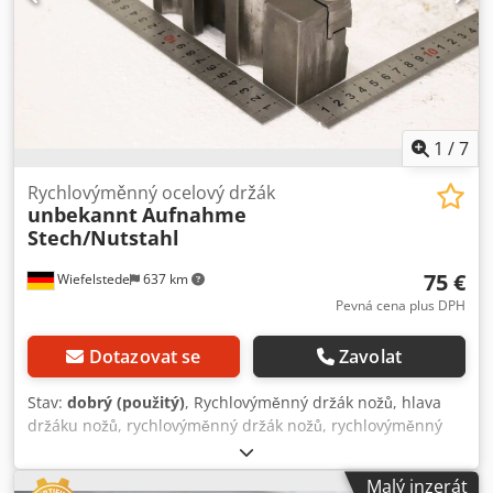
1
/
7
Rychlovýměnný ocelový držák
unbekannt
Aufnahme
Stech/Nutstahl
75 €
Wiefelstede
637 km
Pevná cena plus DPH
Dotazovat se
Zavolat
Stav:
dobrý (použitý)
, Rychlovýměnný držák nožů, hlava
držáku nožů, rychlovýměnný držák nožů, rychlovýměnný
držák vrtacích nožů, rychlovýměnný držák vrtacích tyčí,
rychlovýměnný držák soustružnického nože, držák nožů -
Malý inzerát