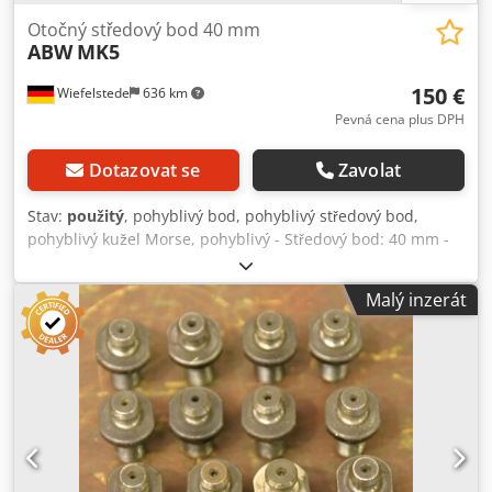
Otočný středový bod 40 mm
ABW
MK5
150 €
Wiefelstede
636 km
Pevná cena plus DPH
Dotazovat se
Zavolat
Stav:
použitý
, pohyblivý bod, pohyblivý středový bod,
pohyblivý kužel Morse, pohyblivý - Středový bod: 40 mm -
hrot hlavně: namontovaný na hřídeli - Záznam: MK5 -
Počet: Dostupné 2x hroty - Cena: za kus - Hmotnost: 4,7 kg
Malý inzerát
Dedpjc S D H Asfx Al Tock