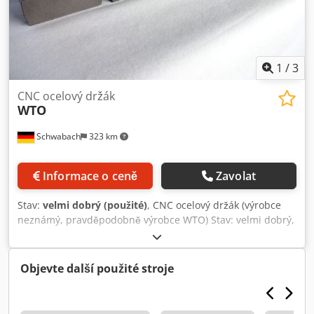
1
/
3
CNC ocelový držák
WTO
Schwabach
323 km
Informace o ceně
Zavolat
Stav:
velmi dobrý (použité)
, CNC ocelový držák (výrobce
neznámý, pravděpodobně výrobce WTO) Stav: velmi dobrý,
zboží vypadá nepoužitě 7 kusů držáků: Dsdpfjznh E Ujx Al
Tock Vnější rozměr těsnicího kroužku: 69 mm
Objevte další použité stroje