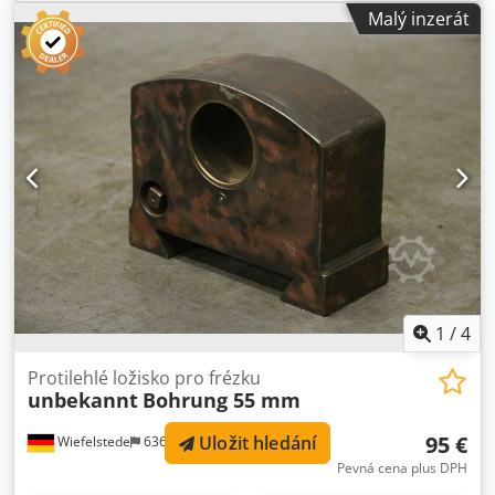
kompletní - hmotnost: 0,6 kg Dedeb Hbxtjpfx Al Tjck
Malý inzerát
1
/
4
Protilehlé ložisko pro frézku
unbekannt
Bohrung 55 mm
95 €
Uložit hledání
Wiefelstede
636 km
Pevná cena plus DPH