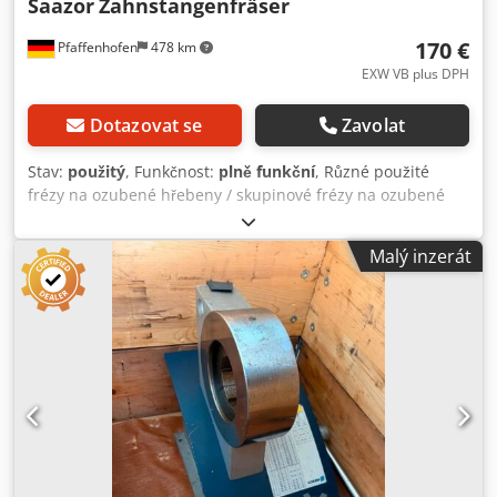
Saazor
Zahnstangenfräser
170 €
Pfaffenhofen
478 km
EXW VB plus DPH
Dotazovat se
Zavolat
Stav:
použitý
, Funkčnost:
plně funkční
, Různé použité
frézy na ozubené hřebeny / skupinové frézy na ozubené
hřebeny od různých výrobců Naše cenové představy jsou
netto ze skladu, bez balicích nákladů, od 170 €. Jednotlivé
Malý inzerát
ceny jsou následující: Výrobce Arnold Dold GmbH & Co.KG
Modul 0,5 – skupinová fréza – cena 370 € Modul 0,7 –
skupinová fréza – cena 380 € Modul 0,9 – povlak TIN – cena
530 € Dodpfoytrh Esx Al Tock Modul 1 – 2 ks k dispozici –
skupinová fréza – cena 390 € Modul 1,25 – skupinová fréza
– cena 410 € Modul 1,5 – povlak TIN – cena 750 € Modul
1,75 – skupinová fréza – cena 730 € Modul 2 – 4-drážkový –
poškození – 1,89 kg – cena 210 € Modul 2 – povlak TIN –
cena 770 € Modul 2,5 – 8-drážkový – poškození – 13,52 kg –
cena 470 € Modul 3 – poškození – 13,29 kg – cena 230 €