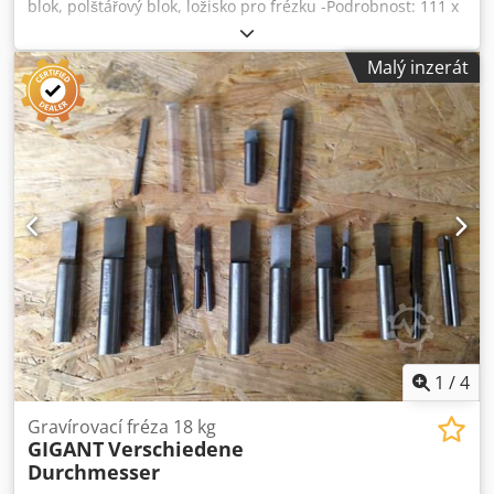
blok, polštářový blok, ložisko pro frézku -Podrobnost: 111 x
134 mm, výška 20 mm - Výkres s fotografiemi - Rozměry:
290/90 / H225 mm - Hmotnost: 12 kg Dodpfjb A Tc Hex Al
Malý inzerát
Tock
1
/
4
Gravírovací fréza 18 kg
GIGANT
Verschiedene
Durchmesser