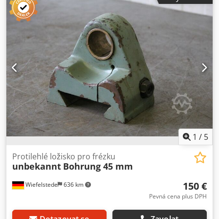
Rychlovýměnný držák nožů: rychlovýměnný držák
soustružnického nože -Upínací rozměry: viz fotografie
Dcodpfszhuwwox Al Tjk -Upínání obráběcího nástroje: pro
dělicí/drážkovací nůž -Rozměry: 140/60/V125 mm -
Hmotnost: 1,9 kg
1
/
5
Protilehlé ložisko pro frézku
unbekannt
Bohrung 45 mm
150 €
Wiefelstede
636 km
Pevná cena plus DPH
Dotazovat se
Zavolat