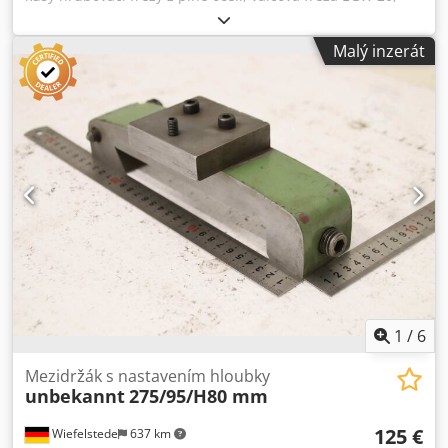
nová – nepoužitá. Materiál řezné hrany – materiál MC90,
tvrdost HRC 67+ 68, povrchová úprava Alcrona. Válcová
Malý inzerát
fréza z plné oceli, rozměry 40x60x16. Válcová fréza (průměr
40x60, otvor průměr 16, hrubovací fréza, dokončovací
fréza). Válcová fréza z plné oceli. Výrobce Saazor – 6 kusů,
materiál řezné hrany: tvrdokov, typ K + TiAlN. Tvrdokovová
fréza, materiál HM, typ K. EGW 20, modul 0,8, rozměry
40x60, otvor průměr 16. Dodpfxjwb Dfao Al Tsck Všechny
frézy jsou nové a nepoužité, v originálním obalu. Cena:
dohodou. Naše požadovaná cena za kus je od 445 EUR
netto, bez DPH, platí na našem skladu, plus náklady na
balení. U všech technických údajů vyhrazujeme si právo na
chyby a omyly. Prodej výhradně do zemí EU.
1
/
6
Mezidržák s nastavením hloubky
unbekannt
275/95/H80 mm
125 €
Wiefelstede
637 km