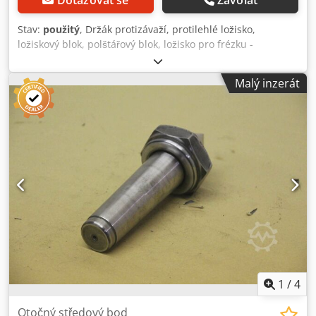
Stav:
použitý
, Držák protizávaží, protilehlé ložisko,
ložiskový blok, polštářový blok, ložisko pro frézku -
Podrobnost: 70 x 98 mm -Vrtání: Ø 45 mm -Rozměry:
155/90 / H150 mm -Hmotnost: 6,3 kg Dsdpfod N Sikex Al
Malý inzerát
Tock
1
/
4
Otočný středový bod