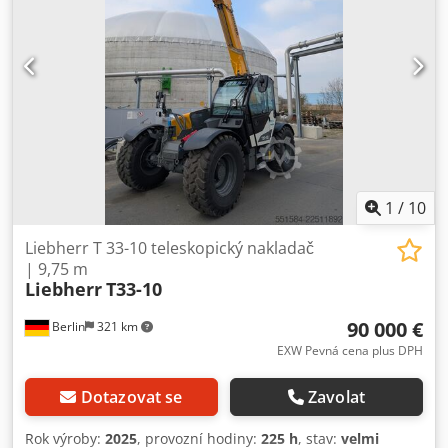
1
/
10
Liebherr T 33-10 teleskopický nakladač
| 9,75 m
Liebherr
T33-10
90 000 €
Berlin
321 km
EXW Pevná cena plus DPH
Dotazovat se
Zavolat
Rok výroby:
2025
, provozní hodiny:
225 h
, stav:
velmi