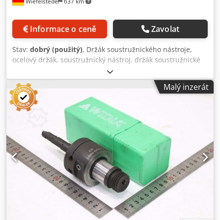
Wiefelstede
637 km
jednopákovým joystickem - Brzdové ventily zpomalující
spouštění na zdvihovém, naklápěcím a teleskopickém válci
- Pomocný hydraulický okruh na teleskopické hlavě, průtok
Informace o ceně
Zavolat
nastavitelný - Hydraulický rychloupínací systém Liebherr
Compact a Stereo - Kinematika vyklápění 126,4°,
Stav:
dobrý (použitý)
, Držák soustružnického nástroje,
teleskopický válec s tlumením na konci zdvihu KABINA -
ocelový držák, soustružnický nástroj, držák soustružnické
Elastomerové uložení, integrovaná konstrukce ROPS/FOPS
frézy, držák nástroje, axiální držák nástroje, výměnný
uvnitř kabiny - Tónovaná bezpečnostní skla vpředu a na
držák, držák soustružnické frézy, upínací držák, držák
střeše, jednodílný stěrač - Systém ostřikování a stírání
Malý inzerát
soustružnického nástroje, držák nástroje pro
vpředu i vzadu, zadní okno sklopné - Dveře řidiče s oknem,
soustružnickou věž - Výrobce: Kelch, držák nástroje,
lze aretovat v otevřené poloze - Třístupňový ventilátor s
ocelový držák - Upínací rozměr: Ø 32 mm, rozteč děr Ø 102
přívodem čerstvého vzduchu a filtrem - Sloupek řízení
x 18 mm - Počet: 1x držák k dispozici - Rozměry:
nastavitelný ve sklonu pomocí pedálu, sedadlo řidiče s
295/140/V110 mm - Hmotnost: 8,8 kg Dsdpozq Afbjfx Al
potahem z umělé kůže BEZPEČNOST A VYBAVENÍ - Zařízení
Tock
pro varování před přetížením EN 15000 s automatickým
vypnutím, akustické/optické - Asistent pro rozjezd do kopce
Auto Hill Assist, vyrovnávání naklonění přes přední
nápravu - Hlavní vypínač baterie s automatickým
odpojením baterie - Vzduchový filtr s automatickým
odstraňováním prachu - Centrální systém mazání, přístup k
mazacím bodům na teleskopu bez použití nářadí - Pracovní
světla 2x vpředu, 2x vzadu, maticové diody - Hydraulický