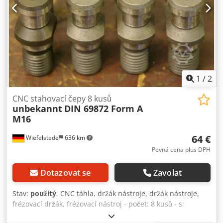
1
/
2
CNC stahovací čepy 8 kusů
unbekannt
DIN 69872 Form A
M16
64 €
Wiefelstede
636 km
Pevná cena plus DPH
Dotazovat se
Zavolat
Stav:
použitý
, CNC táhla, držák nástroje, držák nástroje,
frézovací držák, frézovací nástroj - počet: 8 kusů - s:
drážkou pro prsten - pro: držáky SK40 - závit: M16 - cena: