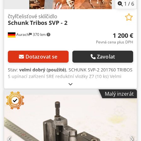
1
/
6
čtyřčelisťové sklíčidlo
Schunk
Tribos SVP - 2
1 200 €
Aurach
370 km
Pevná cena plus DPH
Dotazovat se
Zavolat
Stav:
velmi dobrý (použité)
, SCHUNK SVP-2 201760 TRIBOS
S upínací zařízení SRE redukční vložky Z7 (10 ks) Velmi
dobrý stav Dcsdpfx Alozhrfxs Tok
Malý inzerát