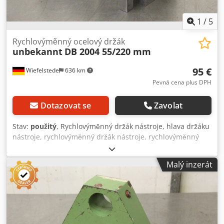
1
/
5
Rychlovýměnný ocelový držák
unbekannt
DB 2004 55/220 mm
95 €
Wiefelstede
636 km
Pevná cena plus DPH
Dotazovat se
Zavolat
Stav:
použitý
, Rychlovýměnný držák nástroje, hlava držáku
nástroje, rychlovýměnný držák nástroje, rychlovýměnný
držák nástroje, rychlovýměnný držák nástroje,
rychlovýměnný držák nástroje - rychlá výměna držáku
Malý inzerát
vyvrtávací tyče: DB 2004 - rozměry záznamu: viz fotografie -
upínání průměr: 55 mm - délka upnutí: 220 mm - rozměry:
220/140 / H130 mm - hmotnost: 9,2 kg Dcjdpjgrlptjfx Al Tok