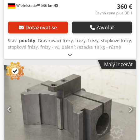
360 €
Wiefelstede
636 km
Pevná cena plus DPH
Dotazovat se
Zavolat
Stav:
použitý
, Gravírovací frézy, frézy, frézy, stopkové frézy,
stopkové frézy, frézy - vč. Balení: řezačka 18 kg - různé
průměry - Materiál: HSS, SS, tvrdokov, ostatní - prodává se
pouze kompletní - Hmotnost: 18 kg Dsdpfx Aleb Iqgpj Teck
Malý inzerát