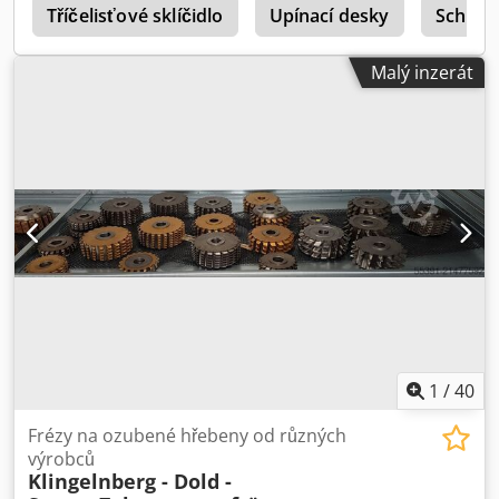
č
Tříčelisťové sklíčidlo
Upínací desky
Schunk
Malý inzerát
1
/
40
Frézy na ozubené hřebeny od různých
výrobců
Klingelnberg - Dold -