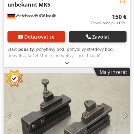
unbekannt
MK5
150 €
Wiefelstede
636 km
Pevná cena plus DPH
Dotazovat se
Zavolat
Stav:
použitý
, pohyblivý bod, pohyblivý středový bod,
pohyblivý kužel Morse, pohyblivý - hrot hlavně:
namontovaný na hřídeli - záznam: MK5 - rozměry: Ø 85/220
mm - hmotnost: 2,8 kg Dcedpfx Ajd R Smuol Tsk
Malý inzerát