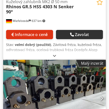
Kuželový zahlubník MK2 Ø 50 mm
Rhinos
GR.5 HSS 4303 N Senker
90°
Wiefelstede
637 km
Informace o ceně
Zavolat
Stav:
velmi dobrý (použité)
, Závitová fréza, kuželová fréza,
odhrotovací fréza, ocelová trubková fréza Dcedpfx Alozp
Hn Ds Tsk -Výrobce: Rhinos, závitová fréza 90°, upínací
stopka MT, kuželové upínání MK2 -Průměr frézy: Ø 50 mm -
Malý inzerát
Vnější zkosení: 25–44 mm -Vnitřní rozsah obrábění: 20–39
mm -Rozměry: Ø 50 x 160 mm -Hmotnost: 0,9 kg