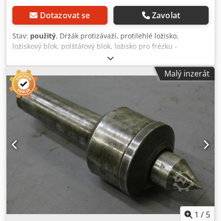
Dotazovat se
Zavolat
Stav:
použitý
, Držák protizávaží, protilehlé ložisko,
ložiskový blok, polštářový blok, ložisko pro frézku -
Podrobnost: 118 x 160 mm, výška 32 mm - Výkres s
fotografiemi -Počet: K dispozici protilehlé ložisko -Cena: za
Malý inzerát
kus -Rozměry: 340/95 / H220 mm - hmotnost: 15,4 kg
Dedpoc Spm Njfx Al Tsck
1
/
5