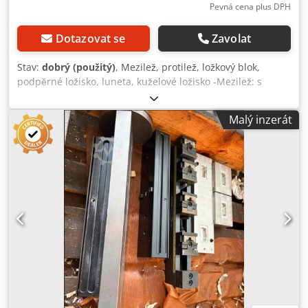
Pevná cena plus DPH
Dotazovat se
Zavolat
Stav:
dobrý (použitý)
, Mezilež, protilež, ložkový blok,
podpěrné ložisko, luneta, kuželové ložisko -Mezilež: s
nastavením hloubky -Laštovčí ocás: 179 na 168 mm, výška
21 mm Dcedpfx Aljzmgfws Tjk -Rozměry: viz fotografie /
Malý inzerát
technická kresba -Celkové rozměry: 275/95/V80 mm -
Hmotnost: 3,9 kg