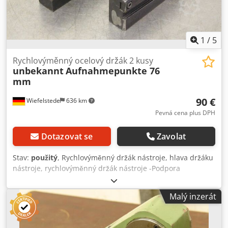
1
/
5
Rychlovýměnný ocelový držák 2 kusy
unbekannt
Aufnahmepunkte 76
mm
90 €
Wiefelstede
636 km
Pevná cena plus DPH
Dotazovat se
Zavolat
Stav:
použitý
, Rychlovýměnný držák nástroje, hlava držáku
nástroje, rychlovýměnný držák nástroje -Podpora
půlkulatého tvaru: 22 mm -Sestava pro: Drážkování /
drážková ocel -Nákres s fotografiemi -Číslo: Dostupné 2
Malý inzerát
držáky -Cena: pro oba -Hmotnost: 3,3 kg /kus Dedsc Ih
Skspfx Al Teck