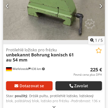
1
/
5
Protilehlé ložisko pro frézku
unbekannt
Bohrung konisch 61
au 54 mm
225 €
Wiefelstede
636 km
Pevná cena plus DPH
Dotazovat se
Zavolat
Stav:
použitý
, Držák pultu, protilehlé ložisko, ložiskový
blok, polštářový blok, ložisko pro frézku -Podrobnost: 136 x
178 mm, výška 31 mm - Výkres s fotografiemi - Rozměry: