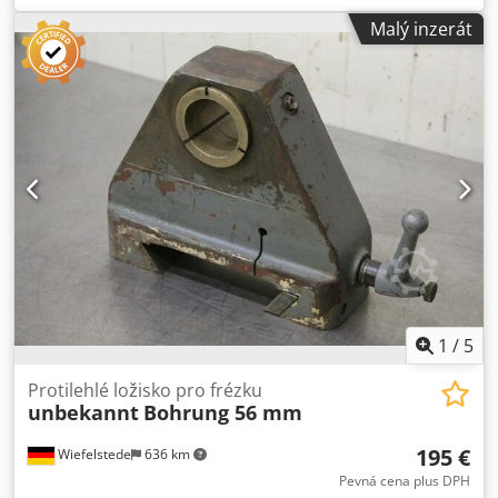
330/90 / H220 mm - Hmotnost: 13 kg Dcjdpfx Asc Ih S Ael
Malý inzerát
Tjk
1
/
5
Protilehlé ložisko pro frézku
unbekannt
Bohrung 56 mm
195 €
Wiefelstede
636 km
Pevná cena plus DPH