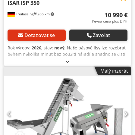
ISAR
ISP 350
10 990 €
Freilassing
286 km
Pevná cena plus DPH
Dotazovat se
Zavolat
Rok výroby:
2026
, stav:
nový
, Naše pásové lisy lze rozebrat
během několika minut bez použití nářadí a snadno se čistí.
Obsluha je intuitivní a pás se účinně čistí pomocí tří
rozprašovacích trysek a silikonových stěračů. Tato
Malý inzerát
inovativní technologie zajišťuje obzvláště hospodárný
provoz při extrakci šťávy z ovoce a zeleniny. Není nutný
vysokotlaký čistič, což také šetří náklady na elektřinu. K
provozu postačí kompresor s tlakem 8 barů a ½” vodní
přípojkou. • Plně automatické, plynulé řízení rychlosti pásu
• Snadno se čistí • Nízká údržba Credpev Sq Nbofx Al Nsf •
Vybaveno odvalovacími patkami stroje • Automatická
korekce pásky Technické informace Jmenovitá kapacita: 350
kg/h Pracovní šířka: 400 mm Výtěžnost šťávy: až 75 %
Příkon: 0,55 kW, 400 V, 16 A Materiál: Wnr. 1.4301,