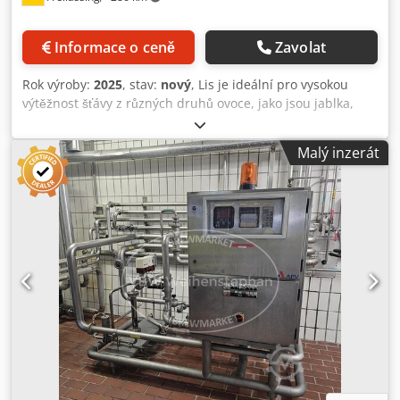
lisovací pás, síla vláken: 2 mm, hustota tkaniny 6×16
vláken/cm^2, ½-vazba (vhodné pro odšťavňování bez
Informace o ceně
Zavolat
velkých vláken) - Snadné čištění - Vyžaduje minimální
údržbu - Nastavitelný, s antivibračními strojními patkami -
Rok výroby:
2025
, stav:
nový
, Lis je ideální pro vysokou
Kartáčový válec pro čištění pásu Pro provoz je zapotřebí
výtěžnost šťávy z různých druhů ovoce, jako jsou jablka,
vysokotlaký čistič a kompresor.
hrušky, ostružiny, jahody, borůvky, rybíz, mrkev, bylinky,
kdoule, mrkev, cibule a mnoho dalších. Výše uvedené
Malý inzerát
odrůdy ovoce jsou našimi zákazníky úspěšně testovány na
našich balicích lisech. Systém má automatický lisovací
program, který automaticky vypne lisovací tlak na konci
lisovacího procesu. Lis lze objednat s jednou nebo dvěma
rotačními ohýbacími jednotkami. Příslušenství: • 18
lisovacích tkanin • 20 lisovaných roštů Technické informace
• Kapacita: 600 kg/h • Lisovací síla: 18 T • Příkon: 2,2 kW, 230
V, 10 A • Materiál: WNo. 1.4301, nerezová ocel AISI 304
Crodpfxotz Sp Dj Al Njf • Rozměry: 1250x1370x1520 mm •
Hmotnost: 450 kg • Elektrická ovládací skříň IP65 • Vysoký
výnos až 60-80 %