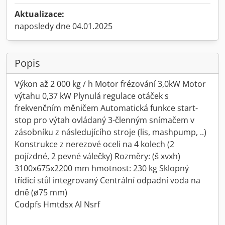
Aktualizace:
naposledy dne 04.01.2025
Popis
Výkon až 2 000 kg / h Motor frézování 3,0kW Motor
výtahu 0,37 kW Plynulá regulace otáček s
frekvenčním měničem Automatická funkce start-
stop pro výtah ovládaný 3-členným snímačem v
zásobníku z následujícího stroje (lis, mashpump, ..)
Konstrukce z nerezové oceli na 4 kolech (2
pojízdné, 2 pevné válečky) Rozměry: (š xvxh)
3100x675x2200 mm hmotnost: 230 kg Sklopný
třídicí stůl integrovaný Centrální odpadní voda na
dně (ø75 mm)
Codpfs Hmtdsx Al Nsrf