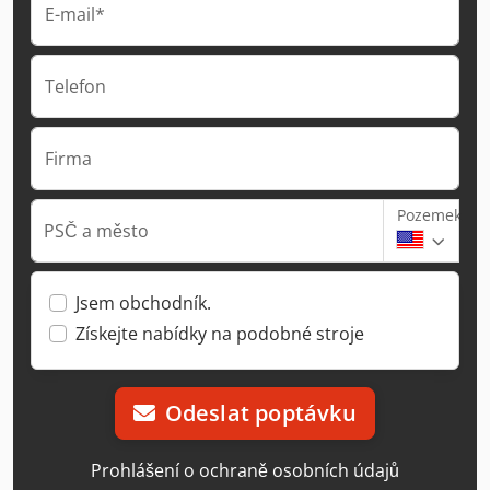
E-mail*
Telefon
Firma
Pozemek
PSČ a město
Jsem obchodník.
Získejte nabídky na podobné stroje
Odeslat poptávku
Prohlášení o ochraně osobních údajů