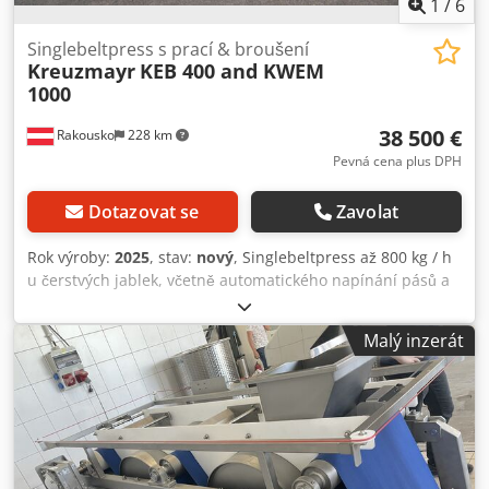
1
/
6
Singlebeltpress s prací & broušení
Kreuzmayr
KEB 400 and KWEM
1000
38 500 €
Rakousko
228 km
Pevná cena plus DPH
Dotazovat se
Zavolat
Rok výroby:
2025
, stav:
nový
, Singlebeltpress až 800 kg / h
u čerstvých jablek, včetně automatického napínání pásů a
regulačního systému integrovaného vysokotlakého čističe
pásu systému pro pásovou mycí a brusnou jednotku s
Malý inzerát
plnou nerezovou konstrukcí 3,0 Kw Crjde S Un Depfx Al Nsf