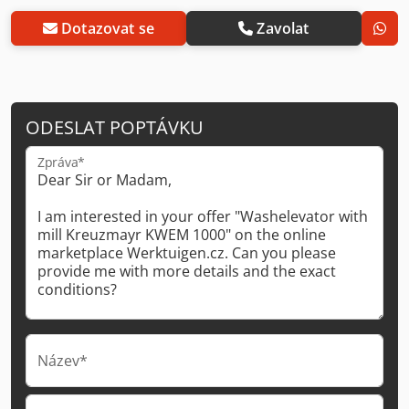
Dotazovat se
Zavolat
ODESLAT POPTÁVKU
Zpráva*
Název*