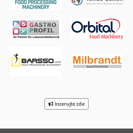
medaili na Mezinárodním zemědělském veletrhu v Srbsku.
Účel stroje: Výroba krémů, mletí dýňových semínek, mletí
kokosu. Možnost výroby krémů a past z následujících
produktů: Olejová semena: - Arašídy, lískové ořechy,
mandle, vlašské ořechy, kešu - Pistácie, slunečnice, dýňová
semínka, konopná semena, kokos - Sójové mléko (tofu),
cizrna (hummus) Crsdpfx Aexvrxzel Nef * Při zpracování
sójového mléka a cizrny je nutné přidat vodu! * Olejnatá
semena je třeba před zpracováním tepelně upravit.
Vytváření krémů z ovoce a zeleniny: meruňka, švestka,
papriková pasta, česneková pasta Motor: 3 kW / 380 V
Kapacita: 20-60 kg/h Jemnost krému, velikost částic: 50-150
mikronů
Inzerujte zde