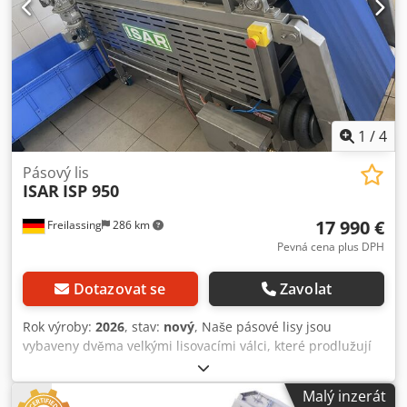
1
/
4
Pásový lis
ISAR
ISP 950
17 990 €
Freilassing
286 km
Pevná cena plus DPH
Dotazovat se
Zavolat
Rok výroby:
2026
, stav:
nový
, Naše pásové lisy jsou
vybaveny dvěma velkými lisovacími válci, které prodlužují
proces lisování a zajišťují tak obzvláště šetrnou extrakci
šťávy. Výsledkem je čirá šťáva bez pěny vysoké kvality.
Malý inzerát
Pneumatické napínání pásu a automatické řízení pásu