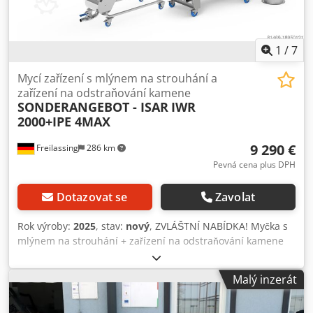
nerezová ocel AISI 304 Potřeba stlačeného vzduchu: cca 6
bar. 50 l/h Rozměry: Délka: 1080 mm Šířka: 1070 mm Výška:
1320 mm Hmotnost: 297 kg Volitelně: automatické
vyprazdňování šťávy
1
/
7
Mycí zařízení s mlýnem na strouhání a
zařízení na odstraňování kamene
SONDERANGEBOT - ISAR
IWR
2000+IPE 4MAX
9 290 €
Freilassing
286 km
Pevná cena plus DPH
Dotazovat se
Zavolat
Rok výroby:
2025
, stav:
nový
, ZVLÁŠTNÍ NABÍDKA! Myčka s
mlýnem na strouhání + zařízení na odstraňování kamene
IWR2000 Mycí systém s roštovým mlýnkem na ovoce a
zeleninu. Systém je celý vyroben z nerezové oceli a má
Malý inzerát
třídicí rošt, mycí nádobu a dopravní pás. Plody padají do
vody a po předmytí jsou dále transportovány po dopravním