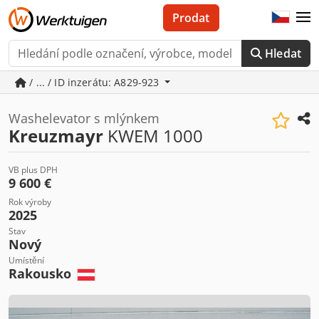
Prodat
Hledat
/ ... / ID inzerátu: A829-923
Washelevator s mlýnkem
Kreuzmayr
KWEM 1000
VB plus DPH
9 600 €
Rok výroby
2025
Stav
Nový
Umístění
Rakousko