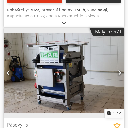
Rok výroby:
2022
, provozní hodiny:
150 h
, stav:
nový
,
Kapacita až 8000 kg / hd s Raetzmuehle 5,5kW s
nakloněným rychlostí dopravního pásu (plastový řetěz)
plynule proměnlivá Výkonné dmychadlo Cirkulační
Malý inzerát
čerpadlo na čištění vody Cedpfxs Hnafj Al Nsrf
1
/
4
Pásový lis