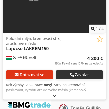
ovládacím panelem pro regulaci CO2 a záznam CO2; různé
potrubí, ventily, měřicí technika Crsdpfxoxzqufe Al Nof
1
/
4
Koloidní mlýn, krémovací stroj,
arašídové máslo
Lajucso
LAKREM150
4 200 €
Dány
393 km
EXW Pevná cena DPH nelze odečíst
Dotazovat se
Zavolat
Rok výroby:
2025
, stav:
nový
, Stroj na krémování,
pasírování, výrobu arašídového másla (kamenový
krémovač, pasírovač) Výsledný krém nebo máslo má tak
jemnou velikost částic, že z přístroje vytéká téměř jako olej,
bez vnímatelných hrubých částic. Stroj získal zlatou