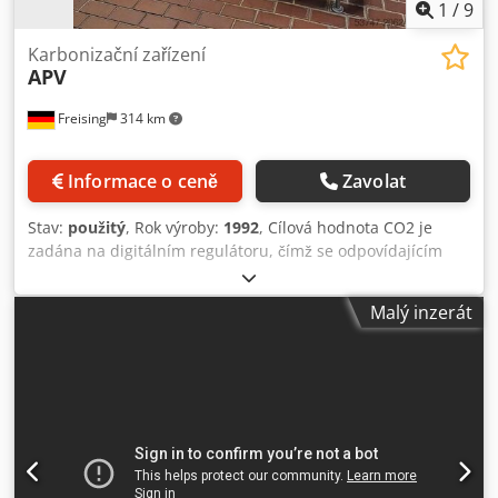
1
/
9
Karbonizační zařízení
APV
Freising
314 km
Informace o ceně
Zavolat
Stav:
použitý
, Rok výroby:
1992
, Cílová hodnota CO2 je
zadána na digitálním regulátoru, čímž se odpovídajícím
způsobem otevírá CO2-dávkovací ventil. Pomocí injektoru je
CO2 zaváděno do proudu produktu a následně rozpuštěno
Malý inzerát
ve saturační zóně. Množství CO2 v nápoji je sledováno
CO2-analyzátorem a počítačem. Skutečná hodnota je
automaticky porovnávána s cílovou hodnotou a v případě
potřeby korigována pomocí CO2-ventilu. Záznamník CO2
zaznamenává skutečnou hodnotu. Stroj (doplněk):
Impragnační zařízení Výkon: 20000 l/h Koncová hodnota
obsahu CO2 (provozní hodnota) až: 7 g/l Materiál: nerezová
ocel Výbava: CO2-injekce; zklidňovací zóna; rozvaděč s