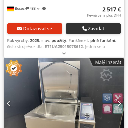
°C až 300 °C) a kombinace (30 °C až 300 °C) Care Control -
samočisticí systém Senzor teploty jádra Ruční sprcha s
2 517 €
Buseck
483 km
automatickým navracením 8,5palcový barevný displej a
Pevná cena plus DPH
dotykový panel 5 programovatelných rychlostí ventilátoru
Integrovaný, bezúdržbový systém pro odstraňování tuků
Dotazovat se
Zavolat
Automatické nastavení času spuštění 7 stupňů čištění pro
automatické čištění - i přes noc Nastavitelná úroveň
Rok výroby:
2025
, stav:
použitý
, Funkčnost:
plně funkční
,
zvlhčování ve 3 stupních - od 30 °C do 260 °C 5
číslo stroje/vozidla:
ET1UA25015078612
, Jedná se o
programovatelných stupňů kvašení USB rozhraní Bezešvá,
digestoř Ultravent od výrobce Rational, typ UV 61/101/E,
vana-tvarovaná hygienická varná komora, zaoblené rohy
60.75.134, rok výroby 2025. Určeno pro zařízení iCombi
Malý inzerát
Halogenové osvětlení varné komory Přeprava / Shipping:
classic a iCombi Pro. Digestoř byla v naší vlastní dílně
Doručení nebo osobní odběr po dohodě Celosvětová
zkontrolována a je plně funkční, včetně příslušné sady pro
přeprava na vyžádání / Worldwide shipping on request
připojení. Doporučená maloobchodní cena digestoře činí: 4
Přeprava na ostrovy nebo do horských stanic pouze po
465 € bez DPH. Obdržíte fakturu s vyznačenou DPH.
dohodě Změny a chyby vyhrazeny. Máte dotazy,
Poskytujeme servis: Rádi vám pomůžeme s vyhledáním
potřebujete poradit nebo si chcete něco prohlédnout
certifikovaného zákaznického servisu Rational. Hledáte
osobně? Můžete nás kontaktovat telefonicky během naší
konkrétní typ zařízení Rational? Zeptejte se nás, máme
pracovní doby: Pondělí až pátek 09:00 - 13:00 a 14:00 -
přístup k rozsáhlému sortimentu použitých i nových
17:00. Prodej probíhá výhradně za podmínek našich
zařízení. Rádi vás poradíme ohledně všech typů zařízení.
všeobecných obchodních podmínek (VOP).
Naše služby v oblasti použitých zařízení: * 6měsíční záruka
na elektrické díly, omezená na výměnu vadných dílů, bez