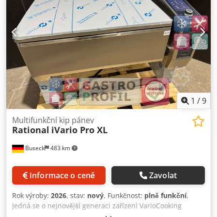
1
/
9
Multifunkční kip pánev
Rational
iVario Pro XL
Buseck
483 km
Informace o ceně
Zavolat
Rok výroby:
2026
, stav:
nový
, Funkčnost:
plně funkční
,
Jedná se o nejnovější generaci zařízení VarioCooking
Center, konkrétně model iVario Pro XL od prémiového