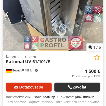
izolace Robustní konstrukce! Osvětlení pecní komory s
průhledným okénkem Testováno dle DGUV V3 Připojení 400
V, zástrčka 32A-CEE Rozměry: 890 x 735 x 595 mm (š x h x v)
Nové zařízení a testováno SAB 12měsíční záruka Dkedpfx
Abezpg N Uersr Navštivte nás!
1
/
6
Kapota Ultravent
Rational
UV 61/101/E
1 500 €
Buseck
483 km
Pevná cena plus DPH
Dotazovat se
Zavolat
Rok výroby:
2020
, stav:
použitý
, Funkčnost:
plně funkční
,
Tato odsávací kapuce Rational Ultra Vent pro kombinované