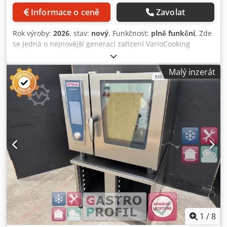
připojení: V: 400 / kW: 34 / Hz: 50 Dodpfxjzbk Efo Abrskr
Informace o ceně
Zavolat
Rok výroby: 2026 Objem: 150 litrů Hmotnost: 245 kg Stav:
Nové zboží, originálně zabalené, plná záruka výrobce Další
Rok výroby:
2026
, stav:
nový
, Funkčnost:
plně funkční
, Zde
informace: Balance Power: snížený příkon ze 41 na 34 kW
se jedná o nejnovější generaci zařízení VarioCooking
Integrovaná zásuvka 230 V Integrovaná ruční sprcha s
Center, konkrétně model iVario Pro L od předního výrobce
automatickým navíjením a dávkováním proudu Kvalitní dno
Rational. (Nástupce modelu VCC 211) Toto zařízení je
kotle bez spár s oblými rohy Sonda pro měření teploty
Malý inzerát
vybaveno technologií Balance Power (snížený příkon ze 27
jádra se 6 měřicími body 1 200 programů, z nichž každý lze
na 21 kW). Jedná se o nové zboží, v originálním obalu, plně
naprogramovat a pojmenovat až ve 12 krocích Integrovaná
funkční, s plnou zárukou výrobce. V nabídce není zahrnuto
hadicová sprcha na zařízení Integrovaný odtok vody v kotli
žádné příslušenství, ale lze jej za příplatek dokoupit.
Teplotní jednotka nastavitelná v °C nebo °F Kotel pro vaření
Použity jsou ilustrační fotografie, protože zboží je stále v
lze naklánět Víko s integrovaným přívodem vody
originálním obalu. Doporučená maloobchodní cena (MOC)
Automatické zobrazení servisních hlášení IPX5 ochrana
pro toto zařízení je 20 340 € netto = 24 204,6 € brutto.
proti stříkající vodě USB rozhraní pro výstup dat HACCP a
Obdržíte fakturu s vyznačenou DPH. Služby: Rádi vám
aktualizace Včetně podstavce s plastovými nožičkami
pomůžeme najít certifikovaný servis Rational po celé
Funkce: Manuální režim (30 °C – 250 °C): nastavení teploty
Německu. Hledáte konkrétní typ zařízení Rational? Zeptejte
kapaliny, nastavení teploty dna kotle, nastavení teploty
se nás, máme přístup k rozsáhlému sortimentu použitých i
oleje Automatické zařízení pro přesné plnění vodou podle
nových zařízení. Rádi vám poradíme ohledně všech typů
objemu Vaření s využitím rozdílu teplot (Delta-T) Auto Lift:
zařízení, ať už se jedná o SCC, CM, CMP, VCC, iVario,
zvedací a spouštěcí zařízení (koše pro vaření a fritování)
iCombi Classic a Pro. Naše služby pro vás: Plná záruka
1
/
8
Doprava: Dodání nebo osobní vyzvednutí po dohodě
výrobce / od uvedení do provozu Kvalitní značková zařízení