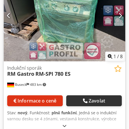
1
/
8
Indukční sporák
RM Gastro
RM-SPI 780 ES
Buseck
483 km
Informace o ceně
Zavolat
Stav:
nový
, Funkčnost:
plně funkční
, Jedná se o indukční
varnou desku se 4 zónami, vestavná konstrukce, výrobce
RM, typ RM-SPI 780 ES, nové zboží. Tato indukční varná