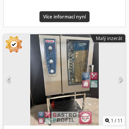
zařízení je optimální volbou, pokud hledáte klasický
kombinovaný parní konvektomat, který chcete ovládat
Více informací nyní
manuálně. Naše služby pro použitá zařízení: 6měsíční
záruka na elektrické součásti, omezená na výměnu
vadných dílů, bez nákladů na demontáž a montáž. Vysoce
kvalitní značková zařízení za přijatelné ceny. Profesionální
Malý inzerát
renovace / kontrola a odborné čištění. Zkontrolováno a
plně funkční. Možnost volby dopravy nebo osobního
vyzvednutí. Kompetentní poradenství – před i po nákupu.
Zajištění provozních příruček, schémat zapojení a
náhradních dílů. Dksdpfszm S Abex Abrer Kontrola dle
DGUV V3. Combi Master® od RATIONAL je robustní a
přesvědčí svými funkcemi, které umožňují dosažení
nejvyšší kvality pokrmů. Podporuje individuální řemeslné
umění kuchaře prostřednictvím přesně řízeného klimatu v
prostoru pro pečení, stejně jako precizní nastavení teploty,
vlhkosti, proudění vzduchu a doby pečení. Technické
údaje: Š x H x V: cca 847 x 776 x 1042 mm Minimální
rozměry dveřního otvoru pro transport (š x v): 845 x 850
1
/
11
mm Připojení napájení: 400 V / kW: 18,6 / 50-60 Hz
Kapacita: 8x 1/1 GN Hmotnost: cca 132 kg Sériové číslo: