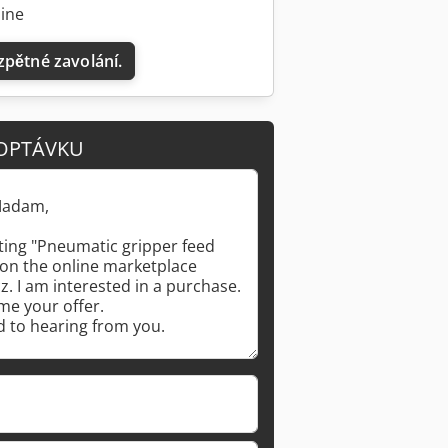
line
zpětné zavolání.
OPTÁVKU