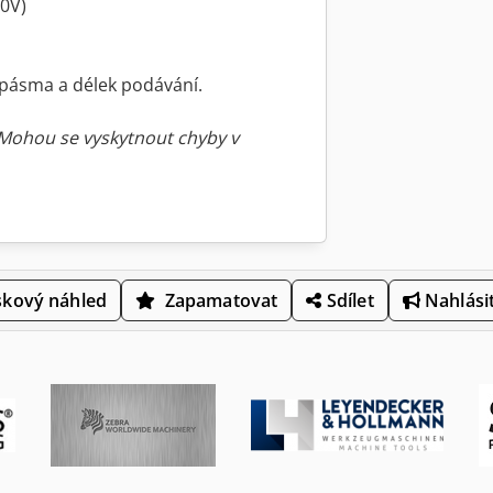
30V)
k pásma a délek podávání.
 Mohou se vyskytnout chyby v
skový náhled
Zapamatovat
Sdílet
Nahlásit