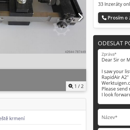
33 Inzeráty on
Prosím o 
ODESLAT P
Zpráva*
1
/
2
Název*
eště krmení