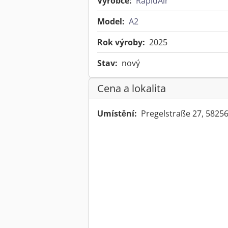
Výrobce:
RapidAir
Model:
A2
Rok výroby:
2025
Stav:
nový
Cena a lokalita
Umístění:
Pregelstraße 27, 5825