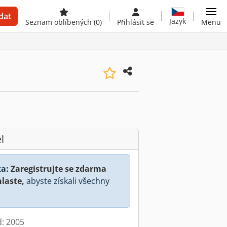
dat
Jazyk
Seznam oblíbených
(0)
Přihlásit se
Menu
l
a:
Zaregistrujte se zdarma
hlaste,
abyste získali všechny
d: 2005