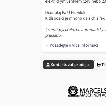
elektrickým ventilem (24V nebo 2
Dcodpfxj Ea U Hs Ailok
K dispozici je mnoho dalších šíře
Inzerát byl přeložen automaticky.
překladu.
Požádejte o více informací
Kontaktovat prodejce
Ti