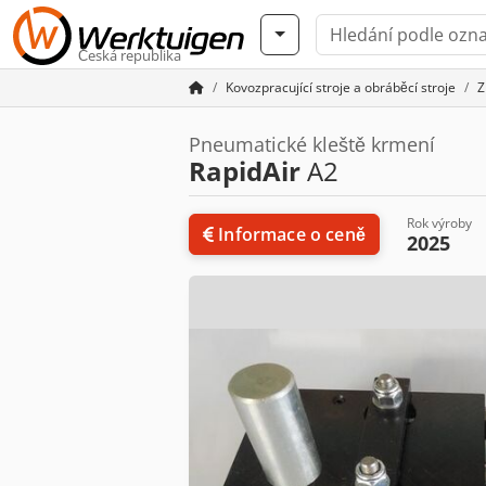
Česká republika
Kovozpracující stroje a obráběcí stroje
Z
Pneumatické kleště krmení
RapidAir
A2
Rok výroby
Informace o ceně
2025