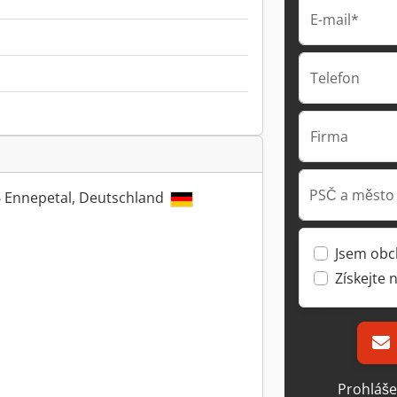
E-mail*
Telefon
Firma
PSČ a město
6 Ennepetal, Deutschland
Jsem obc
Získejte 
Prohláše