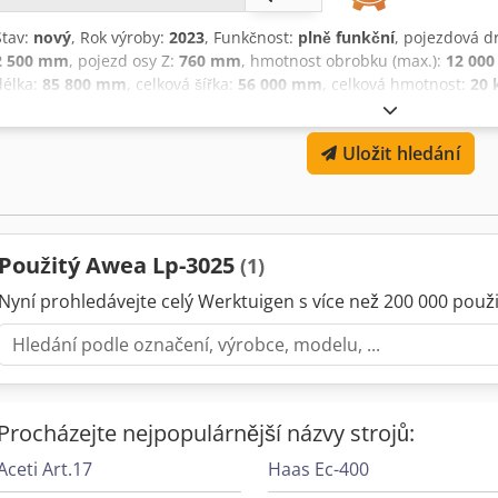
Stav:
nový
, Rok výroby:
2023
, Funkčnost:
plně funkční
, pojezdová d
2 500 mm
, pojezd osy Z:
760 mm
, hmotnost obrobku (max.):
12 000
délka:
85 800 mm
, celková šířka:
56 000 mm
, celková hmotnost:
20 
2 400 mm
, vzdálenost od středu stolu ke čelu vřetena:
960 mm
, ry
osa X:
20 m/min
, rychloposuv osy Y:
15 m/min
, čelo vřetena:
ISO 50
Uložit hledání
ot./min
, otáčky vřetena (min.):
10 ot./min
, průměr nástroje:
127 m
dokumentace / manuál, otáčky plynule nastavitelné
, Vertikální 
3025 Chedpjrl Svrsfx Afwea
Použitý Awea Lp-3025
(1)
Nyní prohledávejte celý Werktuigen s více než 200 000 použit
Procházejte nejpopulárnější názvy strojů:
Aceti Art.17
Haas Ec-400