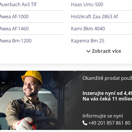
Auerbach Ax3 Tlf
Haas Umc-500
Awea Af-1000
Holzkraft Zaa 2863 Af
Awea Af-1460
Kami Bkm 4040
Awea Bm-1200
Kapema Bm 25
Zobrazit více
Awea Bm-1400
Knuth Kpb 30
Awea Fv-960
Laska Me 2000
Exeron Edm 312 Mf 30
Lissmac Sbm-L 1000 G1S2
Okamžitě prodat použi
Exeron Edm 313 Mf 30
Lissmac Sbm-Xl 1500 S2B2
Inzerujte nyní od 4,4
Na vás čeká
11 milio
Informujte se nyní
+49 201 857 861 80