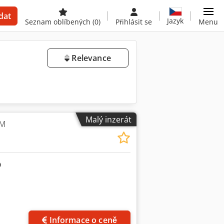
dat
Jazyk
Seznam oblíbených
(0)
Přihlásit se
Menu
Relevance
Malý inzerát
UM
ků
Informace o ceně