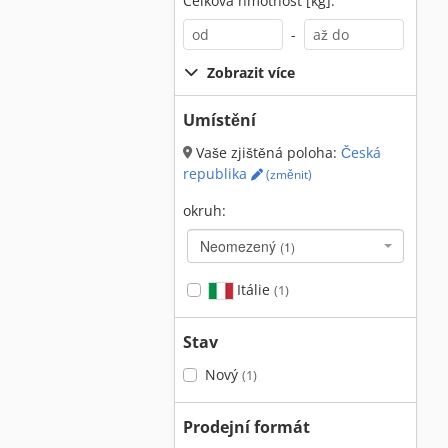
Celková hmotnost [kg]:
-
Zobrazit více
Umístění
Vaše zjištěná poloha:
Česká
republika
(změnit)
okruh:
Neomezený
(1)
Itálie
(1)
Stav
Nový
(1)
Prodejní formát