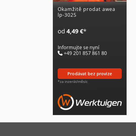
Okamžitě prodat awea
lp-3025
od
4,49 €
*
Informujte se nyní
+49 201 857 861 80
prodávat bez provize
*za inzerát/měsíc