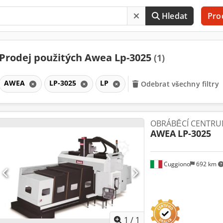
Hledat
Pro
Prodej použitých Awea Lp-3025
(1)
AWEA
LP-3025
LP
Odebrat všechny filtry
OBRÁBĚCÍ CENTR
AWEA
LP-3025
Cuggiono
692 km
Požádat o více
obráz
1
/
1