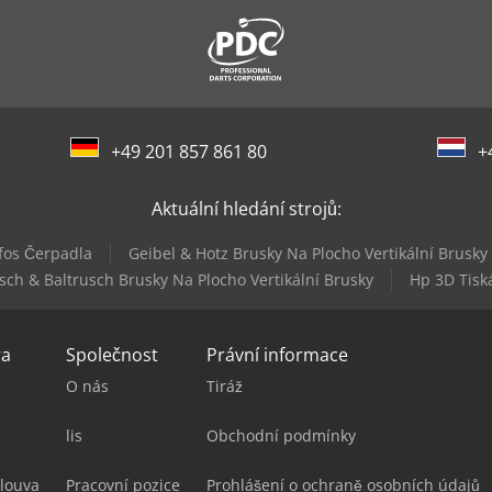
+49 201 857 861 80
+
Aktuální hledání strojů:
fos Čerpadla
Geibel & Hotz Brusky Na Plocho Vertikální Brusky
rsch & Baltrusch Brusky Na Plocho Vertikální Brusky
Hp 3D Tisk
ra
Společnost
Právní informace
O nás
Tiráž
lis
Obchodní podmínky
louva
Pracovní pozice
Prohlášení o ochraně osobních údajů