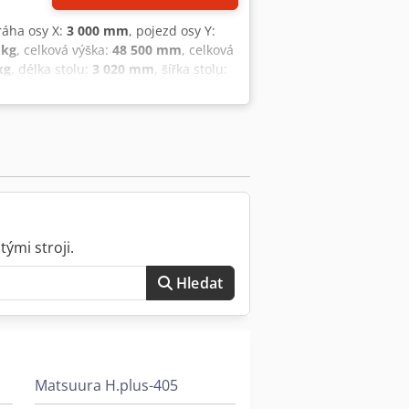
ráha osy X:
3 000 mm
, pojezd osy Y:
 kg
, celková výška:
48 500 mm
, celková
kg
, délka stolu:
3 020 mm
, šířka stolu:
chloposuv osy Z:
15 m/min
, rychloposuv
, maximální otáčky vřetene:
6 000
m
, délka nástroje:
350 mm
, Vybavení:
portálové obráběcí centrum AWEA LP-
ými stroji.
Hledat
Matsuura H.plus-405