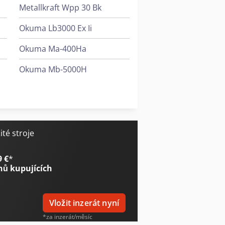
Metallkraft Wpp 30 Bk
Okuma Lb3000 Ex Ii
Okuma Ma-400Ha
Okuma Mb-5000H
Voumard 5A
Weima Wl 4
té stroje
9 €
*
nů kupujících
Vložit inzerát nyní
*za inzerát/měsíc