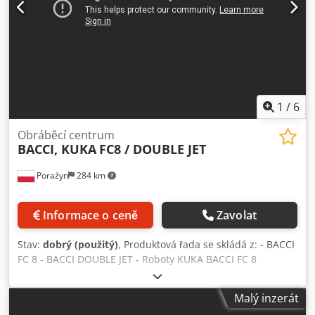
1
/
6
Obráběcí centrum
BACCI, KUKA
FC8 / DOUBLE JET
Porażyn
284 km
Informace o ceně
Zavolat
Stav:
dobrý (použitý)
, Produktová řada se skládá z: - BACCI
FC 8 - BACCI DOUBLE JET - Roboty KUKA BACCI FC 8
Automatický kopírovací, tvarovací a brousicí stroj provádí
frézovací a brousicí operace na komponentech židlí, stolů,
Malý inzerát
křesel, pohovek, postelí, nábytku a rámů s nejlepší