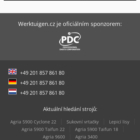
Fabbri F28
Fabbri F350
Werktuigen.cz je oficiálním sponzorem:
Felder Fbp 50
Felder Fbp 60
Felder Fs 722
+49 201 857 861 80
Fmb Turbo 8-80
+49 201 857 861 80
Fpt Industrie Stinger 180
+49 201 857 861 80
Heesemann Ksa 8
Aktuální hledání strojů:
Heesemann Lsm 8
Agria 5900 Cyclone 22
Sukovní vrtačky
Lepicí lisy
Heesemann Mfa
Agria 5900 Taifun 22
Agria 5900 Taifun 18
Agria 9600
Agria 3400
Hofmann Tfs 107