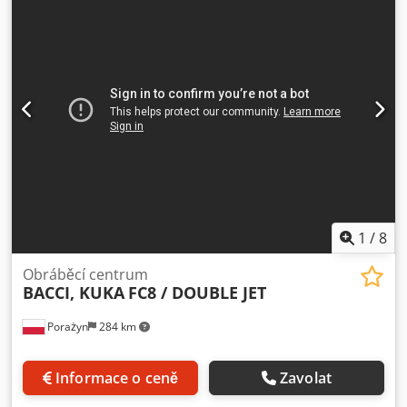
povrchovou úpravou a nejvyšším výkonem. Maximální
pracovní délka: 2700 mm Dedpfjt Tw S Uex Afqsck
Maximální pracovní výška: 180 mm Maximální pracovní
šířka: 500 mm Maximální pracovní šířka se zaobleným
koncem: 350 mm Maximální rychlost pracovního stolu: 15
m/min Maximální rychlost návratu stolu: 50-100 m/min
BACCI DOUBLE JET DOUBLE-JET je dvojité obráběcí centrum
s 6+6 interpolovanými osami CN, vybavené systémem
zásobníkového dopravníku pro automatické
vkládání/vykládání dílů.
1
/
8
Obráběcí centrum
BACCI, KUKA
FC8 / DOUBLE JET
Porażyn
284 km
Informace o ceně
Zavolat