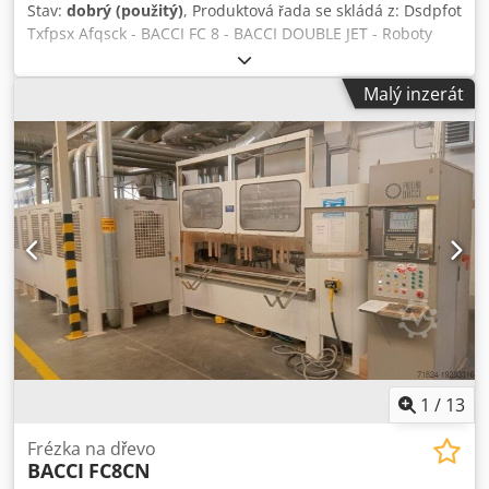
Stav:
dobrý (použitý)
, Produktová řada se skládá z: Dsdpfot
Txfpsx Afqsck - BACCI FC 8 - BACCI DOUBLE JET - Roboty
KUKA BACCI FC 8 Automatický kopírovací, tvarovací a
brousicí stroj provádí frézovací a brousicí operace na
Malý inzerát
komponentech židlí, stolů, křesel, pohovek, postelí, nábytku
a rámů s nejlepší povrchovou úpravou a nejvyšším
výkonem. Maximální pracovní délka: 4000 mm Maximální
pracovní výška: 180 mm Maximální pracovní šířka: 500 mm
Maximální pracovní šířka se zaobleným koncem: 350 mm
Maximální rychlost pracovního stolu: 15 m/min Maximální
rychlost návratu stolu: 50-100 m/min BACCI DOUBLE JET
DOUBLE-JET je dvojité obráběcí centrum s 6+6
interpolovanými osami CN, vybavené systémem
zásobníkového dopravníku pro automatické
vkládání/vykládání dílů.
1
/
13
Frézka na dřevo
BACCI
FC8CN