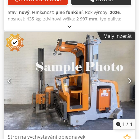
Stav:
nový
, Funkčnost:
plně funkční
, Rok výroby:
2026
,
nosnost:
135 kg
, zdvihová výška:
2 997 mm
, typ paliva:
elektrický
, typ stožáru:
teleskopický
, stavební výška:
1 385
mm
, typ pohonu:
Elektro
, Středně výškový vychystávací
Malý inzerát
vozík Typ stožáru: Teleskopický Stav: Nové zařízení
Technický stav: Nový Baterie Volt: 24V Baterie Ah: 105Ah
Typ baterie: Lithium-iontová Rok výroby baterie: 2026 Stav
baterie: Nová Přemostění pro zdvih/snížení: Žádné
přemostění pro zdvih/snížení. Signál jízdy/zdvihu: Všechna
varovná znamení Nárazník: Nárazník s gumovou ochranou
Úložný prostor na pravé straně Nakládací plošina ručně
nastavitelná: 540 x 685 mm Blikací světla: vpředu a vzadu
Odkládací přihrádka Přihlašovací kód operátora: Access 123
Německé popisky Návod k obsluze: Německy Lakování:
Oranžová Baterie: 205 Ah, bezúdržbová Codpfezrcciex Af
Ujrf Nabíječka: 30 A, 85-265 VAC, s kabelem, IEC zásuvka,
zástrčka CEE 7/7
1
/
4
Stroj na vychystávání objednávek