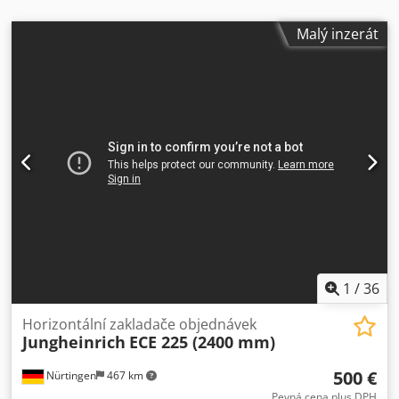
Malý inzerát
1
/
36
Horizontální zakladače objednávek
Jungheinrich
ECE 225 (2400 mm)
500 €
Nürtingen
467 km
Pevná cena plus DPH