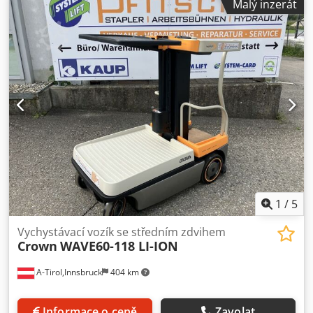
Malý inzerát
výroby baterie: 2023 Přemostění zdvihu/spouštění: Bez
přemostění zdvihu/spouštění. Signál jízdy/zdvihu: Všechna
výstražná signalizace Nárazník: Nárazník s gumovou
ochranou Úložný prostor na pravé straně Nakládací
plošina, manuálně nastavitelná: 540 x 685 mm Maják:
Přední a zadní Úložný box Přístupový kód operátora: Access
123 Německé popisky Návod k obsluze: Německy Lak:
Oranžová Baterie: 205 Ah, bezúdržbová Nabíječka: 30
ampérů, 85-265 VAC, s kabelem, IEC zásuvka, CEE 7/7
zástrčka
1
/
5
Vychystávací vozík se středním zdvihem
Crown
WAVE60-118 LI-ION
A-Tirol,Innsbruck
404 km
Informace o ceně
Zavolat