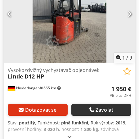
1
/
9
Vysokozdvižný vychystávač objednávek
Linde
D12 HP
1 950 €
Niederlangen
665 km
VB plus DPH
Dotazovat se
Zavolat
Stav:
použitý
, Funkčnost:
plně funkční
, Rok výroby:
2019
,
provozní hodiny:
3 020 h
, nosnost:
1 200 kg
, zdvihová
výška:
2 135 mm
, volný zdvih:
150 mm
, typ paliva: