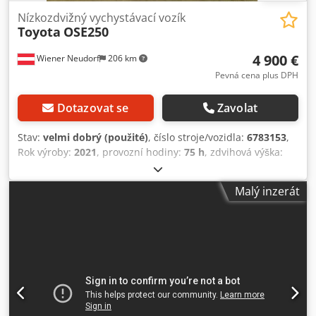
Nízkozdvižný vychystávací vozík
Toyota
OSE250
4 900 €
Wiener Neudorf
206 km
Pevná cena plus DPH
Dotazovat se
Zavolat
Stav:
velmi dobrý (použité)
, číslo stroje/vozidla:
6783153
,
Rok výroby:
2021
, provozní hodiny:
75 h
, zdvihová výška:
240 mm
, typ paliva:
elektrický
, kapacita baterie:
465 Ach
,
délka vidlic:
2 350 mm
, Nosnost: 2 500 kg Výška: 127,7 cm
Malý inzerát
Codpfxezih Hzs Af Uerf Technický stav: velmi dobrý
Vizuální stav: velmi dobrý Pro další informace se obraťte na
společnost Austria GmbH Toyota Material Handling.