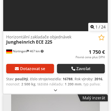
1
/
24
Horizontální zakladače objednávek
Jungheinrich
ECE 225
1 750 €
Nürtingen
467 km
Pevná cena plus DPH
Dotazovat se
Zavolat
Stav:
použitý
, číslo stroje/vozidla:
16788
, Rok výroby:
2016
,
nosnost:
2 500 kg
, těžiště nákladu:
1 200 mm
, typ paliva:
elektrický
, typ stožáru:
jiný
, stavební výška:
1 400 mm
,
napětí baterie:
24 V
, délka vidlic:
2 400 mm
, celková
Malý inzerát
hmotnost:
1 110 kg
, 5050469 Csdpex Tmmksfx Af Uerf
Sériové číslo: 90497562 Specifikace baterie: 24V, 3 články
typu PzS, kapacita 465 Ah.