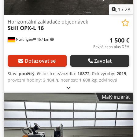
1
/
28
Horizontální zakladače objednávek
Still
OPX-L 16
1 500 €
Nürtingen
467 km
Pevná cena plus DPH
Dotazovat se
Zavolat
Stav:
použitý
, číslo stroje/vozidla:
16872
, Rok výroby:
2019
,
provozní hodiny:
3 104 h
, nosnost:
1 600 kg
, zdvihová
výška:
800 mm
, těžiště nákladu:
1 200 mm
, typ paliva:
elektrický
, typ stožáru:
simplex
, stavební výška:
1 660
Malý inzerát
mm
, napětí baterie:
24 V
, délka vidlic:
1 150 mm
, celková
hmotnost:
1 600 kg
, 5077218 Csdpfx Ajym Hyvjf Uerf
Sériové číslo: F21081V00001 Specifikace baterie: 24 V,
3NXS, 420 Ah, rok výroby: 2019.