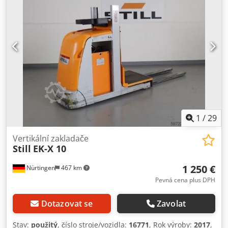
1
/
29
Vertikální zakladače
Still
EK-X 10
1 250 €
Nürtingen
467 km
Pevná cena plus DPH
Dotazovat se
Zavolat
Stav:
použitý
, číslo stroje/vozidla:
16771
, Rok výroby:
2017
,