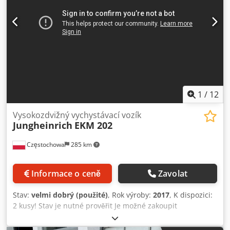
1
/
12
Vysokozdvižný vychystávací vozík
Jungheinrich
EKM 202
Częstochowa
285 km
Informace o ceně
Zavolat
Stav:
velmi dobrý (použité)
, Rok výroby:
2017
, K dispozici:
2 kusy! Stav je nutné prověřit Je možné zakoupit
vysokozdvižné vychystávací vozíky s novou sadou baterií
(2 roky záruka) za cenu 3.500 EUR nebo s použitými