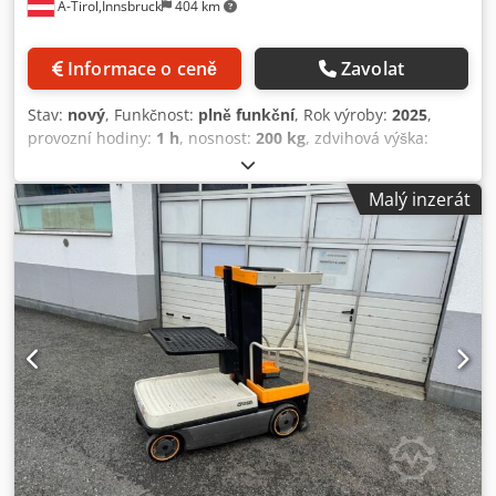
A-Tirol,Innsbruck
404 km
Informace o ceně
Zavolat
Stav:
nový
, Funkčnost:
plně funkční
, Rok výroby:
2025
,
provozní hodiny:
1 h
, nosnost:
200 kg
, zdvihová výška:
7 750 mm
, typ paliva:
elektrický
, typ stožáru:
teleskopický
, stavební výška:
2 000 mm
, pohotovostní
Malý inzerát
hmotnost:
750 kg
, celková délka:
780 mm
, typ pohonu:
Elektro
, konstrukční šířka:
1 280 mm
, Vysokozdvihový vozík
pro komisionování Typ stožáru: Teleskopický Stav: Nové
zařízení Technický stav: Nový Napětí baterie: 24 V Rok
výroby baterie: 2025 Cjdpfxszrclkj Af Uerf