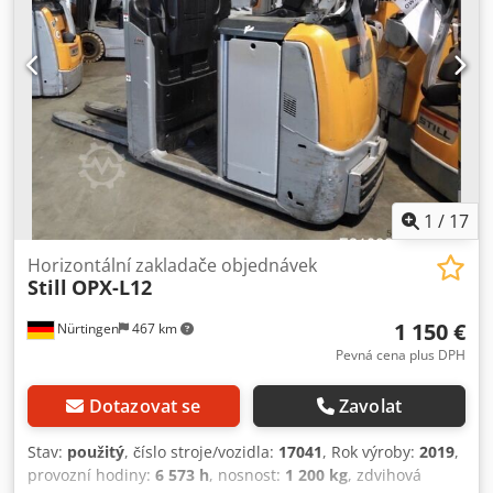
1
/
17
Horizontální zakladače objednávek
Still
OPX-L12
1 150 €
Nürtingen
467 km
Pevná cena plus DPH
Dotazovat se
Zavolat
Stav:
použitý
, číslo stroje/vozidla:
17041
, Rok výroby:
2019
,
provozní hodiny:
6 573 h
, nosnost:
1 200 kg
, zdvihová