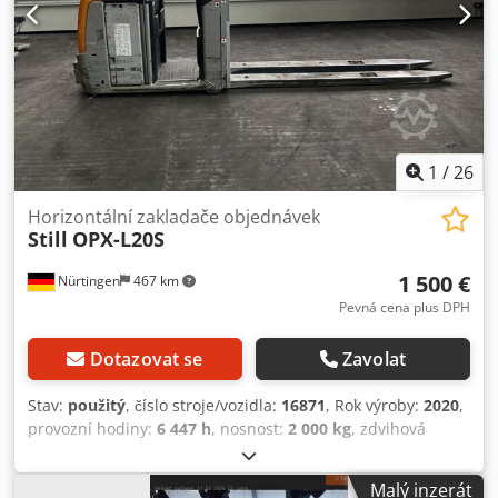
1
/
26
Horizontální zakladače objednávek
Still
OPX-L20S
1 500 €
Nürtingen
467 km
Pevná cena plus DPH
Dotazovat se
Zavolat
Stav:
použitý
, číslo stroje/vozidla:
16871
, Rok výroby:
2020
,
provozní hodiny:
6 447 h
, nosnost:
2 000 kg
, zdvihová
výška:
800 mm
, těžiště nákladu:
1 200 mm
, typ paliva:
elektrický
, typ stožáru:
simplex
, stavební výška:
1 400
Malý inzerát