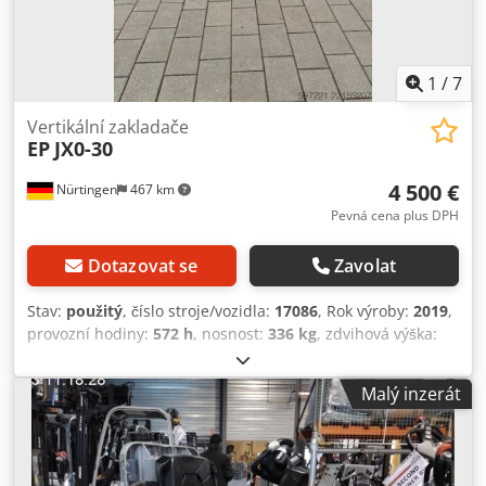
1
/
7
Vertikální zakladače
EP
JX0-30
4 500 €
Nürtingen
467 km
Pevná cena plus DPH
Dotazovat se
Zavolat
Stav:
použitý
, číslo stroje/vozidla:
17086
, Rok výroby:
2019
,
provozní hodiny:
572 h
, nosnost:
336 kg
, zdvihová výška:
3 000 mm
, typ paliva:
elektrický
, typ stožáru:
jiný
,
stavební výška:
1 360 mm
, napětí baterie:
24 V
, celková
Malý inzerát
hmotnost:
800 kg
, 5145468 Sériové číslo: 2281300062
Informace o baterii: 24 V, NOVÁ!!! (05.2026) Cedezfd Tispfx
Af Uerf