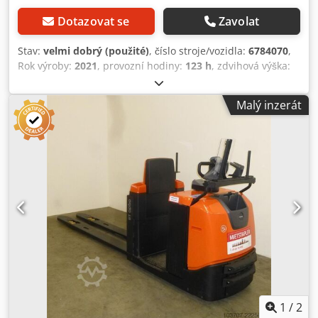
Dotazovat se
Zavolat
Stav:
velmi dobrý (použité)
, číslo stroje/vozidla:
6784070
,
Rok výroby:
2021
, provozní hodiny:
123 h
, zdvihová výška:
240 mm
, typ paliva:
elektrický
, kapacita baterie:
465 Ach
,
délka vidlic:
2 350 mm
, Nosnost: 2 500 kg Výška: 127,7 cm
Malý inzerát
Technický stav: velmi dobrý Vizuální stav: velmi dobrý
Cjdpezih H Iofx Af Ujrf Pro další informace se obraťte na
společnost Austria GmbH Toyota Material Handling.
1
/
2