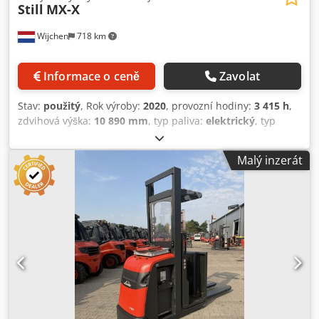
Still
MX-X
Wijchen
718 km
Informace o ceně
Zavolat
Stav:
použitý
, Rok výroby:
2020
, provozní hodiny:
3 415 h
,
zdvihová výška:
10 890 mm
, typ paliva:
elektrický
, typ
stožáru:
duplex
, délka vidlic:
1 200 mm
, barva:
šedá
,
Vlastní hmotnost: 9 200 kg Credpfx Afeyc Smys Ujf Nosnost:
Malý inzerát
1 200 kg Cena: Na vyžádání - Rok výroby: 2020 -
Dokumentace k dispozici: Ano - CE označení: Ano - CE
certifikát: Ne - Sériové číslo: 612334X00160 - Provozní
hodiny: 3415 - Pracovní výška: Vysoká - Zdvihová síla: 1200
kg - Zdvihová výška: 10 890 mm - Výška průjezdu: 6 000 mm
- Délka vidlic: 1 200 mm - Volitelné vybavení: Man-up -
Stroj: Duplex - Pohon: Elektrický - Informace o baterii: -
Značka/typ: 04EPZS0620SC - Rok výroby baterie: 2020 -
Kapacita: 620 Ah - Napětí baterie: 80 V - Výsledek testu
baterie: 94 % - Transportní hmotnost [kg]: 9 200 kg - Počet
transportních balení [ks]: 1 Finanční informace DPH: