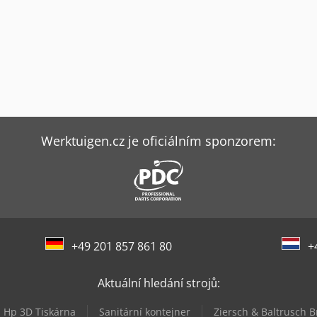
Werktuigen.cz je oficiálním sponzorem:
+49 201 857 861 80
+
Aktuální hledání strojů:
Hp 3D Tiskárna
Sanitární kontejner
Ziersch & Baltrusch B