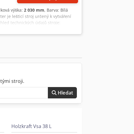
elková výška:
2 030 mm
, Barva: Bílá
r je lešticí stroj určený k vytváření
hled technických údajů stroje:
Elektrické připojení 380 V, 20 kA
3 000 kg Rozměry pracovního stolu 1
icího válce Ø 400 mm Rychlost
po pevném pracovním stolu a je
oscilace jsou plynule nastavitelné.
, které zajišťují delší životnost a
 rychlou výměnu lešticích kroužků a
témem rychloupínání; volitelně je k
hu. Konstrukce: Robustní svařovaný,
ými stroji.
plu, vlhkosti a chemikáliím. Pohon:
E2), známé svou robustností a dlouhou
Hledat
materiálů a byl navržen s ohledem na
 - CE označení: Ano - CE certifikát:
loha: Nahoře - Typ agregátu: Kartáčovací
 kartáče [mm]: 180 - Výkon motoru [kW]:
 Počet kartáčů [ks.]: 7 - Délka kartáče
Holzkraft Vsa 38 L
440 - Max. výška průchodu [mm]: 250 -