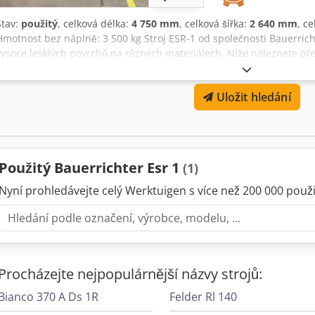
Stav:
použitý
, celková délka:
4 750 mm
, celková šířka:
2 640 mm
, c
Hmotnost bez náplně: 3 500 kg Stroj ESR-1 od společnosti Bauerrichte
vysoce lesklých povrchů na různých materiálech. Níže naleznete pře
Technické údaje: Dedpfx Aiownhxds Njck Charakteristika Specifikace 
Rozměry (d x š x v) 5 600 mm x 2 400 mm x 2 100 mm Hmotnost cca 
Uložit hledání
350 mm x 3 200 mm Maximální výška obrobku < 100 mm Průměr lešt
posuvu Řízená frekvencí Vlastnosti: Lešticí jednotka: Pohybuje se 
vybavena nakloněným, oscilujícím lešticím válcem. Výška a rychlost 
Lešticí válec: Vybaven speciálními lešticími kroužky o průměru 400 mm
nižší provozní náklady. Systém rychlé výměny: Umožňuje snadnou a
Použitý Bauerrichter Esr 1
(1)
zkracuje dobu přípravy. Upevnění obrobku: Standardně vybaven sys
dispozici vakuový upínací systém pro rychlejší a pohodlnější obslu
Nyní prohledávejte celý Werktuigen s více než 200 000 použit
přesný pracovní stůl s deskami z fenolové pryskyřice, odolný vůči te
Výkonné elektromotory SEW s energetickou třídou účinnosti EFF1 (I
životností. Tento stroj nabízí efektivní řešení pro leštění různých 
dlouhou životnost a uživatelské pohodlí. - Dostupná dokumentace: Ne
Ne - Sériové číslo: 150610 - Počet agregátů [ks.]: 2 - Agregát 1: - Po
Procházejte nejpopulárnější názvy strojů:
agregát - Počet kartáčů [ks.]: 1 - Délka kartáče [mm]: 1500 - Průměr
11 - Agregát 2: - Poloha: Nahoře - Typ agregátu: Kartáčovací agregát -
Bianco 370 A Ds 1R
Felder Rl 140
[mm]: 75 - Průměr kartáče [mm]: 180 - Max. pracovní šířka [mm]: 1