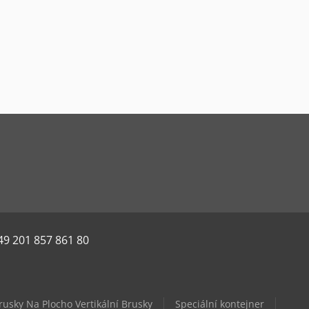
49 201 857 861 80
rusky Na Plocho Vertikální Brusky
Speciální kontejner