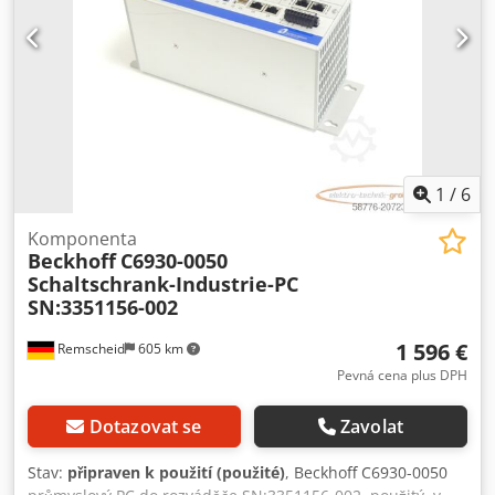
1
/
6
Komponenta
Beckhoff
C6930-0050
Schaltschrank-Industrie-PC
SN:3351156-002
1 596 €
Remscheid
605 km
Pevná cena plus DPH
Dotazovat se
Zavolat
Stav:
připraven k použití (použité)
, Beckhoff C6930-0050