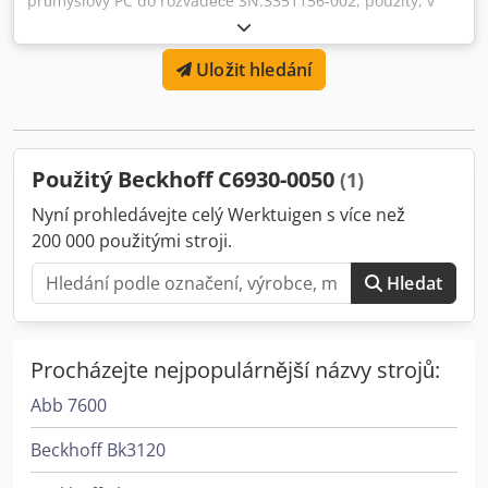
průmyslový PC do rozváděče SN:3351156-002, použitý, v
dobrém stavu, plně funkční, dodávka dle fotografií. Crjdpfx
Asx Eqvysgqef
Uložit hledání
Použitý Beckhoff C6930-0050
(1)
Nyní prohledávejte celý Werktuigen s více než
200 000 použitými stroji.
Hledat
Procházejte nejpopulárnější názvy strojů:
Abb 7600
Beckhoff Bk3120