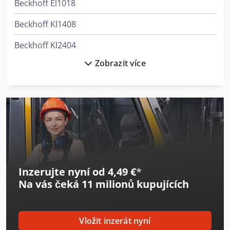
Beckhoff El1018
Beckhoff Kl1408
Beckhoff Kl2404
Zobrazit více
Beckhoff Kl2424
Beckhoff Kl4414
Beckhoff Kl6904
Beckhoff Kl9010
Beckhoff Kl9110
Inzerujte nyní od 4,49 €
*
Danfoss Vlt 5000
Na vás čeká
11 milionů kupujících
Fanuc Arc Mate 100Ic
Fanuc M-710Ic/50
Vložit inzerát nyní