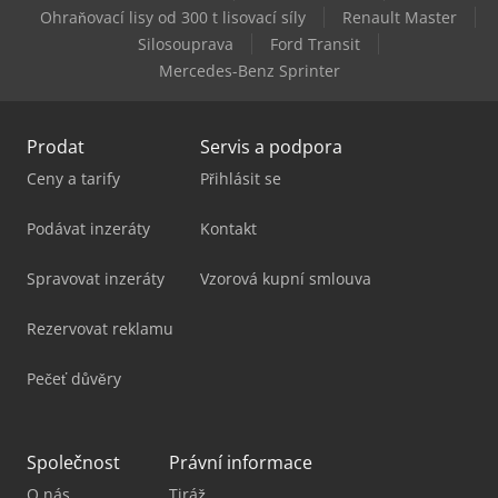
Tec Freetec
Ohraňovací lisy od 300 t lisovací síly
Renault Master
Silosouprava
Ford Transit
Tec Rotec
Mercedes-Benz Sprinter
Prodat
Servis a podpora
Ceny a tarify
Přihlásit se
Podávat inzeráty
Kontakt
Spravovat inzeráty
Vzorová kupní smlouva
Rezervovat reklamu
Pečeť důvěry
Společnost
Právní informace
O nás
Tiráž