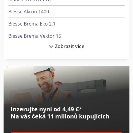
Biesse Akron 1400
Biesse Brema Eko 2.1
Biesse Brema Vektor 15
Zobrazit více
Biesse Rover A Edge
Biesse Rover B
Biesse Rover B Edge
Biesse Rover B Ft
Biesse Selco Wn 2
Inzerujte nyní od 4,49 €
*
Biesse Skipper 100
Na vás čeká
11 milionů kupujících
Biesse Skipper 130
Biesse Skipper V31