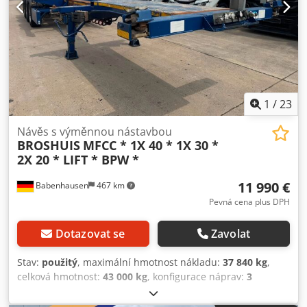
1
/
23
Návěs s výměnnou nástavbou
BROSHUIS
MFCC * 1X 40 * 1X 30 *
2X 20 * LIFT * BPW *
11 990 €
Babenhausen
467 km
Pevná cena plus DPH
Dotazovat se
Zavolat
Stav:
použitý
, maximální hmotnost nákladu:
37 840 kg
,
celková hmotnost:
43 000 kg
, konfigurace náprav:
3
nápravy
, první registrace:
07/2013
, celková šířka:
2 500
mm
, celková výška:
1 650 mm
, Rok výroby:
2013
, Vybavení: