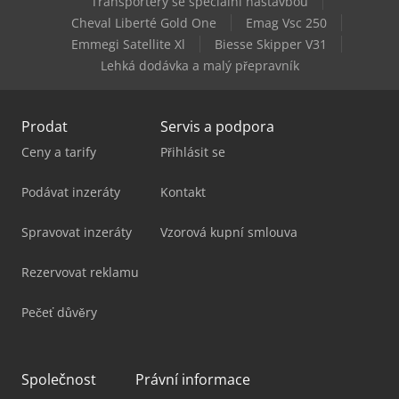
Transportéry se speciální nástavbou
Cheval Liberté Gold One
Emag Vsc 250
Emmegi Satellite Xl
Biesse Skipper V31
Lehká dodávka a malý přepravník
Prodat
Servis a podpora
Ceny a tarify
Přihlásit se
Podávat inzeráty
Kontakt
Spravovat inzeráty
Vzorová kupní smlouva
Rezervovat reklamu
Pečeť důvěry
Společnost
Právní informace