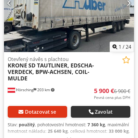
1
/
24
Otevřený návěs s plachtou
KRONE
SD TAUTLINER, EDSCHA-
VERDECK, BPW-ACHSEN, COIL-
MULDE
5 900 €
Hörsching
203 km
6 900 €
Pevná cena plus DPH
Dotazovat se
Zavolat
Stav:
použitý
, pohotovostní hmotnost:
7 360 kg
, maximální
hmotnost nákladu:
25 640 kg
, celková hmotnost:
33 000 kg
,
konfigurace náprav:
3 nápravy
, první registrace:
01/2017
,