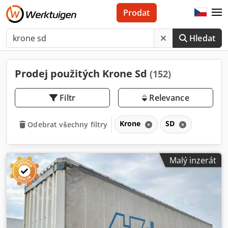
Prodat
Hledat
Prodej použitých Krone Sd
(152)
Filtr
Relevance
Krone
SD
Odebrat všechny filtry
Malý inzerát