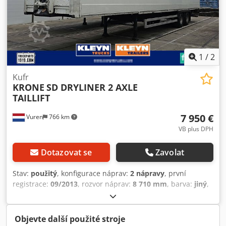
(technicky možných 39.000 kg!) – Německé návěsy! – Nová
technická kontrola / SP! Změny a mezitímní prodej
vyhrazeny!
1
/
2
Kufr
KRONE
SD DRYLINER 2 AXLE
TAILLIFT
7 950 €
Vuren
766 km
VB plus DPH
Dotazovat se
Zavolat
Stav:
použitý
, konfigurace náprav:
2 nápravy
, první
registrace:
09/2013
, rozvor náprav:
8 710 mm
, barva:
jiný
,
Rok výroby:
2013
, Vybavení:
zvedací plošina
, = Další
možnosti a příslušenství = - Vyklápěcí plošina = Poznámky =
Počet náprav: 2, užitečné zatížení: 22 663 kg, vlastní
Objevte další použité stroje