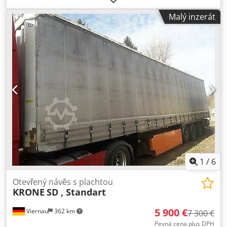
další kontrola (TÜV):
01/2027
, zavěšení:
vzduch
, rozměr
Malý inzerát
pneumatiky:
385/65 R22.5
, Vybavení:
ABS
, Krone SD
Tautliner | Systém střechy Edscher | Vanová prohlubeň na
svitky | Nápravy BPW s kotoučovými brzdami | Skříň na
nářadí | Pneumatiky: 385/65 R22.5 | Děrovaný rám pro
zajištění nákladu | Platná technická kontrola/TÜV do
01/2027 | Změny, chyby a předprodej vyhrazeny. Codpjy D
S R Nsfx Apijrf
1
/
6
Otevřený návěs s plachtou
KRONE
SD , Standart
5 900 €
Viernau
362 km
7 300 €
Pevná cena plus DPH