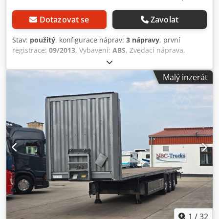
Dotazovat se
Zavolat
Stav:
použitý
, konfigurace náprav:
3 nápravy
, první
registrace:
09/2013
, Vybavení:
ABS
, Zvedací náprava,
střecha EDSCHA je poškozena! Crjdpfxogqnczo Apisf
Malý inzerát
1
/
32