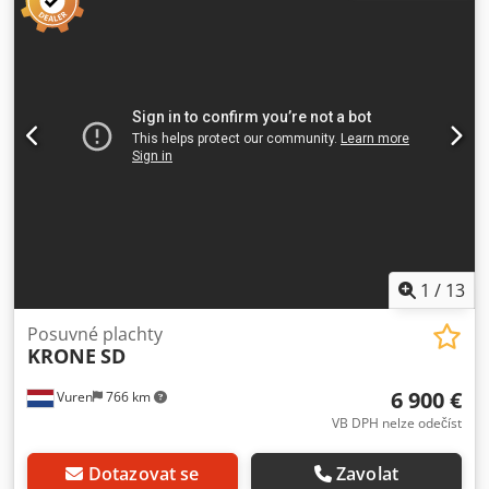
Zástrčka 15 pinů * Zařízení pro zvedání a spouštění *
Úložný box / box na nářadí * Odpružení: vzduchové *
Celková hmotnost: 39 000 kg * Hmotnost ve vyprázdněném
stavu: 6 135 kg * Nosnost: 32 865 kg * Přípustná celková
hmotnost: 39 000 kg * Výrobce náprav: Krone * Vnitřní
rozměry vozidla: D = 13 620 mm, Š = 2 480 mm, V = 2 680
mm * Vnitřní objem: 91 m³ * Počet paletových míst: 34 *
Plachta Krone Safe Curtain * 243 748 km * Na vyžádání
vám zašleme video a další fotografie. * Krone Safe Curtain
je inovativní bezpečnostní plachta a systém pro zajištění
nákladu pro nákladní návěsy. Díky svisle svařeným páskům
z pružinové oceli jsou těžké a potenciálně nebezpečné
1
/
13
vkládací latě zcela zbytečné a navíc chrání proti krádeži.
Prohlášení o vyloučení odpovědnosti:
Posuvné plachty
KRONE
SD
6 900 €
Vuren
766 km
VB DPH nelze odečíst
Dotazovat se
Zavolat