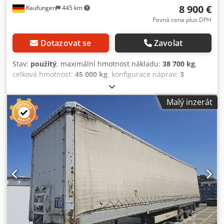
8 900 €
Kaufungen
445 km
Pevná cena plus DPH
Dotazovat se
Zavolat
Stav:
použitý
, maximální hmotnost nákladu:
38 700 kg
,
celková hmotnost:
45 000 kg
, konfigurace náprav:
3
nápravy
, první registrace:
10/2017
, další kontrola (TÜV):
08/2028
, Rok výroby:
2017
, Vybavení:
ABS
, Interní číslo
Malý inzerát
vozidla: MK300020 Okamžitě k dispozici v našem areálu v
Kaufungen Více informací na: * Golec Nutzfahrzeuge
GmbH (německy, anglicky, bulharsky, rusky) * Viktoria
Sologubova (polsky, rusky, ukrajinsky, anglicky) Provozní
hmotnost: 6 300 kg Nové pneumatiky Nápravy BPW Držáky
kontejneru Chyby vyhrazeny Rádi vykoupíme vaše použité
vozidlo na protiúčet. Credpfoyndk Ijx Apiof Možnost
financování přímo u nás na místě. GOLEC NUTZFAHRZEUGE
GMBH Hovoříme: německy, anglicky, španělsky, polsky,
ukrajinsky, rusky, bulharsky.