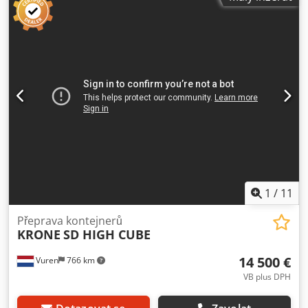
1
/
11
Přeprava kontejnerů
KRONE
SD HIGH CUBE
14 500 €
Vuren
766 km
VB plus DPH