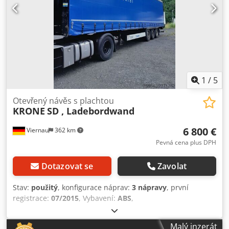
1
/
5
Otevřený návěs s plachtou
KRONE
SD , Ladebordwand
6 800 €
Viernau
362 km
Pevná cena plus DPH
Dotazovat se
Zavolat
Stav:
použitý
, konfigurace náprav:
3 nápravy
, první
registrace:
07/2015
, Vybavení:
ABS
,
Malý inzerát