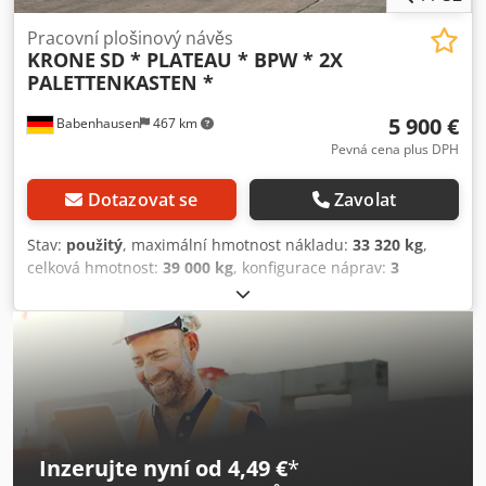
Pracovní plošinový návěs
KRONE
SD * PLATEAU * BPW * 2X
PALETTENKASTEN *
5 900 €
Babenhausen
467 km
Pevná cena plus DPH
Dotazovat se
Zavolat
Stav:
použitý
, maximální hmotnost nákladu:
33 320 kg
,
celková hmotnost:
39 000 kg
, konfigurace náprav:
3
nápravy
, první registrace:
09/2018
, délka ložné plochy:
13 640 mm
, šířka ložného prostoru:
2 470 mm
, celková
délka:
13 860 mm
, celková šířka:
2 550 mm
, celková výška:
3 900 mm
, Vybavení:
ABS
, KRONE SD – PLATO – BPW – 2
PALETOVÉ BOXKY – ----HISTORIE VOZIDLA * Německé
vozidlo * Na vyžádání je k dispozici video vozidla (interiér a
exteriér) ----Výrobce Krone Model / Typ SD * Platforma
SANH Varianta / Verze Varianta: DA06CLNF * Verze:
Inzerujte nyní od 4,49 €
*
1227XBF1 Typ vozidla – Náklaďák s plošinovou nástavbou *