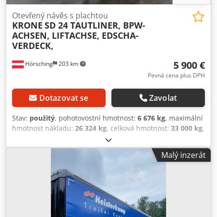
si právo na tiskové chyby, chyby a prodej během doby.
Otevřený návěs s plachtou
KRONE
SD 24 TAUTLINER, BPW-
ACHSEN, LIFTACHSE, EDSCHA-
VERDECK,
5 900 €
Hörsching
203 km
Pevná cena plus DPH
Dotazovat se
Zavolat
Stav:
použitý
, pohotovostní hmotnost:
6 676 kg
, maximální
hmotnost nákladu:
26 324 kg
, celková hmotnost:
33 000 kg
,
konfigurace náprav:
3 nápravy
, první registrace:
08/2017
,
zavěšení:
vzduch
, rozměr pneumatiky:
385/65 R22.5
,
Malý inzerát
Vybavení:
ABS
, | Kögel SD24 Tautliner | nápravy BPW s
kotoučovými brzdami | zvedací náprava | skříňka na nářadí
| držák na rezervní kolo | pneumatiky: 385/65 R22.5 |
rakouské vozidlo | Změny, chyby v zadání a předchozí
prodej vyhrazeny. Cedpjzhtf Tjfx Apijrf