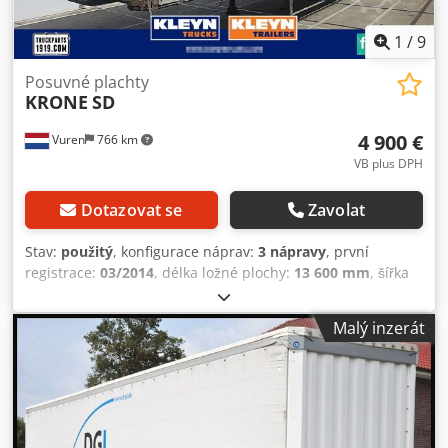
1
/
9
Posuvné plachty
KRONE
SD
4 900 €
Vuren
766 km
VB plus DPH
Dotazovat se
Zavolat
Stav:
použitý
, konfigurace náprav:
3 nápravy
, první
registrace:
03/2014
, délka ložné plochy:
13 600 mm
, šířka
ložného prostoru:
2 470 mm
, výška ložného prostoru:
2 980
mm
, celková délka:
13 900 mm
, celková šířka:
2 550 mm
,
Malý inzerát
celková výška:
4 100 mm
, zavěšení:
vzduch
, rozměr
pneumatiky:
435/50R19,5
, barva:
jiný
, Rok výroby:
2014
,
Vybavení:
ABS
, = Další možnosti a příslušenství = - EBS -
Zvedací střecha = Poznámky = Počet náprav: 3, vlastní
hmotnost: 6800 kg, celková hmotnost: 35000 kg, typ rámu:
kompletní rám, materiál rámu: ocel, velikost čepu: 2 palce,