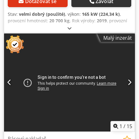
Dotazovat se
Zavolat
Stav:
velmi dobrý (použité)
, výkon:
165 kW (224,34 k)
,
provozní hmotnost:
20 700 kg
, Rok výroby:
2019
, provozní
hodiny:
8 171 h
, Vybavení:
klimatizace
, CATERPILLAR 963K
Rok výroby: 2019 Provozní hodiny: 8 171 hodin Uzavřená
Malý inzerát
kabina Csdpfoznirpsx Ahkorf Klimatizace Rádio Zadní
kamera Lžíce se zuby Podvozek ve stavu cca 70–80 % Šířka
podvozkových desek: 550 mm Motor o výkonu 165 kW
Hydraulický ventil pro rypadlo Certifikace CE/EPA Provozní
hmotnost: 20,7 tuny.
1
/
15
Pásový nakladač