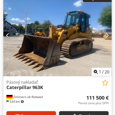
Provozní hodiny: 2 110 h Uzavřená kabina Klimatizace
Rádio Zadní kamera Centrální mazání Lžíce se zuby
Podvozek cca 90 % zachovalý Podložky pásů: šířka 550 mm
Motor CAT C7.1 o výkonu 168,9 kW Csdpfx Ahjyidn Tsksrf
Ventil pro ripper CE/EPA Provozní hmotnost: 20 t.
1
/
20
Pásový nakladač
Caterpillar
963K
111 500 €
Zimmern ob Rottweil
534 km
Pevná cena plus DPH