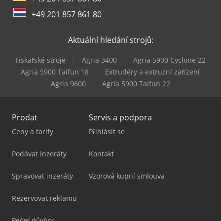
Caterpillar 966M
+49 201 857 861 80
Caterpillar 966M Xe
Aktuální hledání strojů:
Caterpillar 972M
Tiskařské stroje
Agria 3400
Agria 5900 Cyclone 22
Caterpillar 972M Xe
Agria 5900 Taifun 18
Extrudéry a extruzní zařízení
Agria 9600
Agria 5900 Taifun 22
Caterpillar C18
Prodat
Servis a podpora
Ceny a tarify
Přihlásit se
Podávat inzeráty
Kontakt
Spravovat inzeráty
Vzorová kupní smlouva
Rezervovat reklamu
Pečeť důvěry