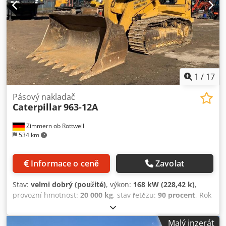
1
/
17
Pásový nakladač
Caterpillar
963-12A
Zimmern ob Rottweil
534 km
Informace o ceně
Zavolat
Stav:
velmi dobrý (použité)
, výkon:
168 kW (228,42 k)
,
provozní hmotnost:
20 000 kg
, stav řetězu:
90 procent
, Rok
výroby:
2022
, provozní hodiny:
2 110 h
, Vybavení:
klimatizace
, CATERPILLAR 963-12A Rok výroby: 2022
Malý inzerát