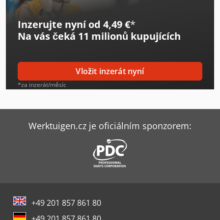
Caterpillar 336
Inzerujte nyní od 4,49 €
*
Caterpillar 3512B
Na vás čeká
11 milionů kupujících
Caterpillar 3516B
Caterpillar 352
Vložit inzerát nyní
Caterpillar 730
*za inzerát/měsíc
Caterpillar 908M
Caterpillar 910M
Werktuigen.cz je oficiálním sponzorem:
Caterpillar 930M
Caterpillar 938M
Caterpillar 950M
+49 201 857 861 80
Caterpillar 953
+49 201 857 861 80