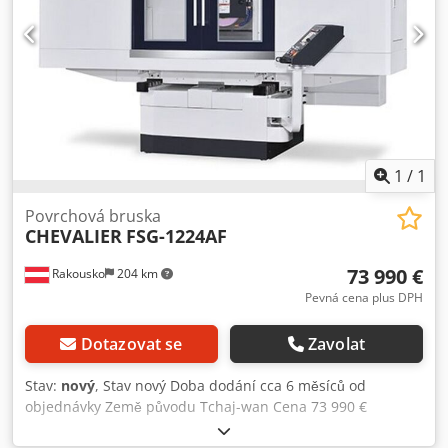
1
/
1
Povrchová bruska
CHEVALIER
FSG-1224AF
73 990 €
Rakousko
204 km
Pevná cena plus DPH
Dotazovat se
Zavolat
Stav:
nový
, Stav nový Doba dodání cca 6 měsíců od
objednávky Země původu Tchaj-wan Cena 73 990 €
Leasingová sazba 1 398,41 € Délka broušení 610 mm