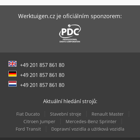
Felder K 740 S
Gildemeister Gs 20-6
Werktuigen.cz je oficiálním sponzorem:
Haas St-20Y
Haas Vf-2Ss
Haas Vf-3Ss
+49 201 857 861 80
Haas Vf-3Ssyt
+49 201 857 861 80
Haas Vf-3Yt
+49 201 857 861 80
Haas Vf-4Ss
Aktuální hledání strojů:
Hofmann Tfs 107
Fiat Ducato
Stavební stroje
Renault Master
Kent Kgs-250Ahd
Citroen Jumper
Mercedes-Benz Sprinter
Ford Transit
Dopravní vozidla a užitková vozidla
Metallkraft Fsm 2550