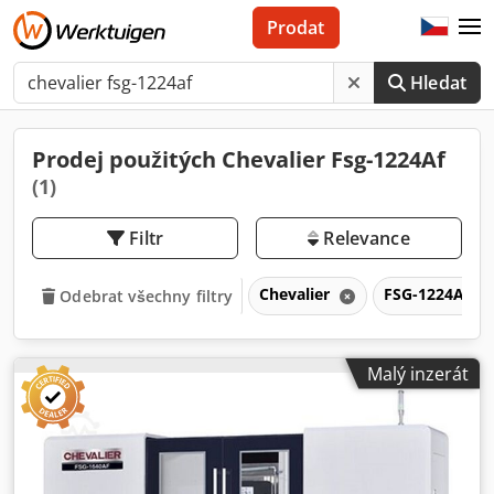
Prodat
Hledat
Prodej použitých Chevalier Fsg-1224Af
(1)
Filtr
Relevance
Chevalier
FSG-1224AF
Odebrat všechny filtry
Malý inzerát