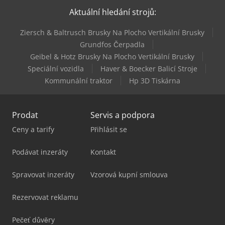
Aktuální hledání strojů:
Haas Vf-9/40
Ziersch & Baltrusch Brusky Na Plocho Vertikální Brusky
Haas Vf-9/50
Grundfos Čerpadla
Geibel & Hotz Brusky Na Plocho Vertikální Brusky
Haas Vm-2
Speciální vozidla
Haver & Boecker Balicí Stroje
Kommunální traktor
Hp 3D Tiskárna
Prodat
Servis a podpora
Ceny a tarify
Přihlásit se
Podávat inzeráty
Kontakt
Spravovat inzeráty
Vzorová kupní smlouva
Rezervovat reklamu
Pečeť důvěry