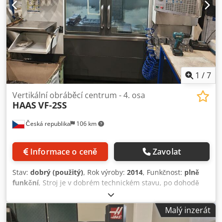
1
/
7
Vertikální obráběcí centrum - 4. osa
HAAS
VF-2SS
Česká republika
106 km
Informace o ceně
Zavolat
Stav:
dobrý (použitý)
, Rok výroby:
2014
, Funkčnost:
plně
funkční
, Stroj je v dobrém technickém stavu, po dohodě
možnost prohlídky v chodu. Včetně 4. osy. Pracovní prostor
a stůl: Rozměry stolu: 914 × 356 mm Pojezd v ose X: 762
Malý inzerát
mm Pojezd v ose Y: 406 mm Pojezd v ose Z: 508 mm