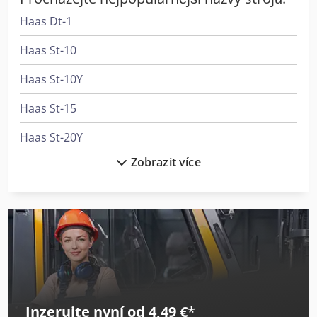
Haas Dt-1
Haas St-10
Haas St-10Y
Haas St-15
Haas St-20Y
Zobrazit více
Haas Tm-2P
Haas Vf-1
Haas Vf-11/50
Haas Vf-2
Haas Vf-3
Inzerujte nyní od 4,49 €
*
Haas Vf-3Ss