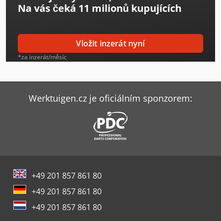
Na vás čeká
11 milionů kupujících
Haas Vf-3Ssyt
Haas Vf-3Yt
Vložit inzerát nyní
Haas Vf-3Yt/50
*za inzerát/měsíc
Haas Vf-4
Haas Vf-4Ss
Werktuigen.cz je oficiálním sponzorem:
Haas Vf-5/40
Haas Vf-5/40Xt
Haas Vf-5Ss
+49 201 857 861 80
Haas Vf-6/40
+49 201 857 861 80
Haas Vf-7/40
+49 201 857 861 80
Haas Vf-8/40