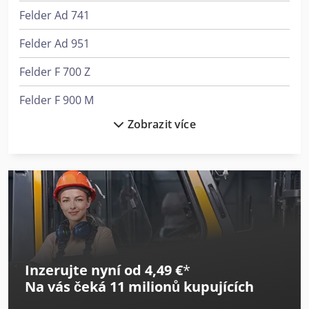
Felder Ad 741
Felder Ad 951
Felder F 700 Z
Felder F 900 M
Zobrazit více
Felder F 900 Z
Felder Fbp 50
Felder Fbp 60
Felder Fd 250
Felder Fs 722
Inzerujte nyní od 4,49 €
*
Felder Fw 1102 Classic
Na vás čeká
11 milionů kupujících
Felder G 360