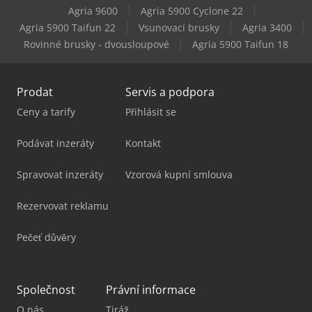
Agria 9600
Agria 5900 Cyclone 22
Felder Rl 300
Agria 5900 Taifun 22
Vsunovací brusky
Agria 3400
Rovinné brusky - dvousloupové
Agria 5900 Taifun 18
Felder Rl 350
Prodat
Servis a podpora
Ceny a tarify
Přihlásit se
Podávat inzeráty
Kontakt
Spravovat inzeráty
Vzorová kupní smlouva
Rezervovat reklamu
Pečeť důvěry
Společnost
Právní informace
O nás
Tiráž