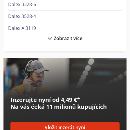
Dalex 3328-6
Dalex 3528-4
Dalex A 3119
Zobrazit více
Dalex Pl 40
Dalex Pl 63
Dalex Pms 10-2
Dalex Pms 10-4
Dalex Pms 11-4
Inzerujte nyní od 4,49 €
*
Dalex Pms 12
Na vás čeká
11 milionů kupujících
Dalex Pms 14-4
Dalex Sf 16
Vložit inzerát nyní