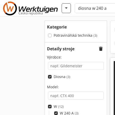
Česká republika
Kategorie
Potravinářská technika
(3)
Detaily stroje
Výrobce:
Diosna
(3)
Model:
W
(12)
W 240 A
(3)