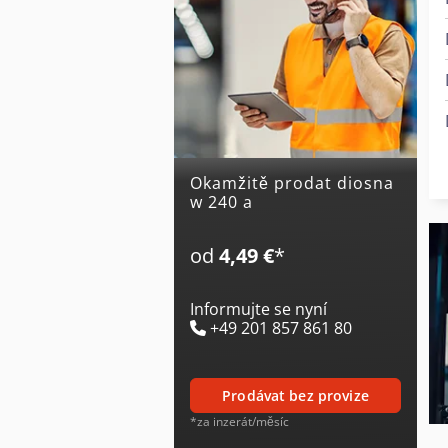
Okamžitě prodat diosna
w 240 a
od
4,49 €
*
Informujte se nyní
+49 201 857 861 80
prodávat bez provize
*za inzerát/měsíc