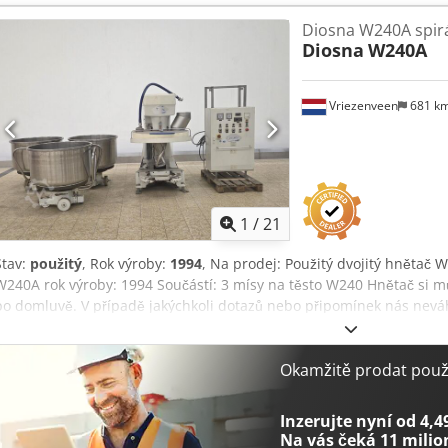
linku - 1 ks: 1x vážicí násypka - 1 ks: 1 hvězdicová násypka - rozva
Diosna W240A spir
potřebné pro linku Prohlídka linky je možná na místě. V případě d
Diosna
W240A
kontaktovat. Prodávající všechno zboží pečlivě naloží do kontejneru
přepravu zajistit sám. S pozdravem, Leo Holland
Vriezenveen
681 k
1
/
21
Stav:
použitý
, Rok výroby:
1994
, Na prodej: Použitý dvojitý hnětač 
W240A rok výroby: 1994 Součástí: 3 mísy na těsto W240 Hnětač si 
po domluvě. V případě jakýchkoli dotazů nebo připomínek nás nevá
Dcedpfx Ajwlpnbjciok Leo Holland Vše je kompletní.
Okamžitě prodat použi
Inzerujte nyní od 4,4
Na vás čeká
11 milio