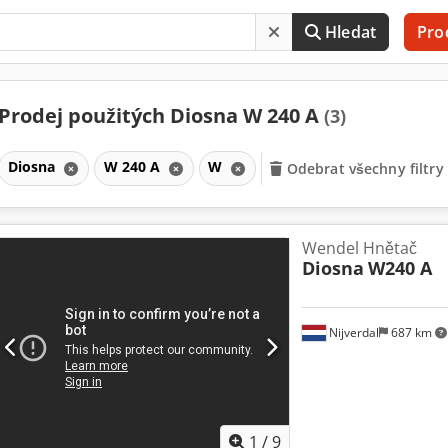
Hledat
Pro
Prodej použitých Diosna W 240 A
(3)
Diosna
W 240 A
W
Odebrat všechny filtry
Wendel Hnětač
Diosna
W240 A
Nijverdal
687 km
1
/
9