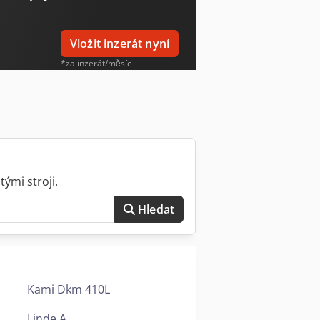
Vložit inzerát nyní
*za inzerát/měsíc
ými stroji.
Hledat
Kami Dkm 410L
Linde A