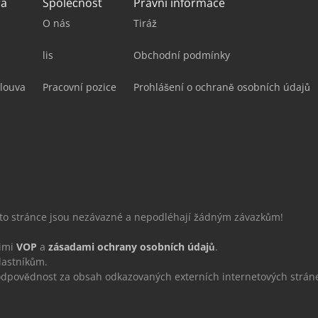
ra
Společnost
Právní informace
O nás
Tiráž
lis
Obchodní podmínky
louva
Pracovní pozice
Prohlášení o ochraně osobních údajů
éto stránce jsou nezávazné a nepodléhají žádným závazkům!
šimi
VOP
a
zásadami ochrany osobních údajů
.
lastníkům.
povědnost za obsah odkazovaných externích internetových strán