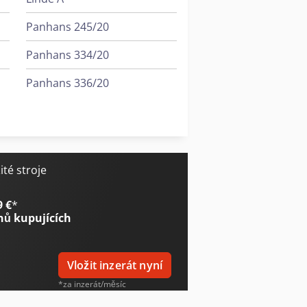
Panhans 245/20
Panhans 334/20
Panhans 336/20
Scherer Feinbau Vdz 220 / Ds
Wurster & Dietz Stroje Na Výrobu Palet
té stroje
9 €
*
nů kupujících
Vložit inzerát nyní
*za inzerát/měsíc