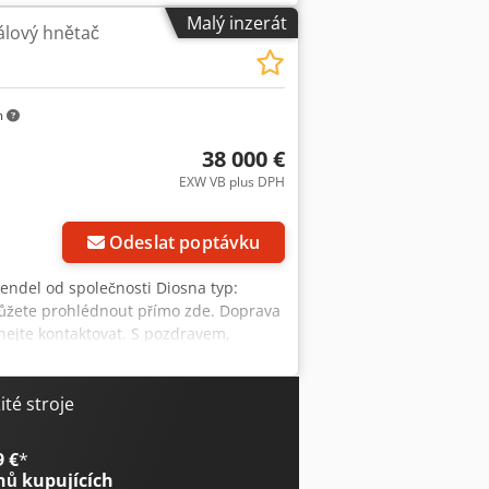
děč Dedpsnnz Hwefx Acijck - malé části
Malý inzerát
álový hnětač
otazů nebo připomínek mě neváhejte
/nákladního vozu. Kupující si musí
m
38 000 €
EXW VB plus DPH
Odeslat poptávku
Wendel od společnosti Diosna typ:
můžete prohlédnout přímo zde. Doprava
hejte kontaktovat. S pozdravem,
té stroje
9 €
*
nů kupujících