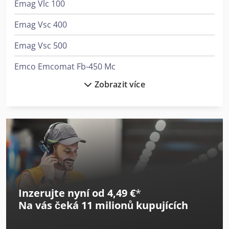
Emag Vlc 100
Emag Vsc 400
Emag Vsc 500
Emco Emcomat Fb-450 Mc
Zobrazit více
Emco Emcomill E350
Emco Emcoturn E45
Emco Maxxturn 95
Emco Mmv 2000
Emmegi Classic Libra
Inzerujte nyní od 4,49 €
*
Emmegi Combi 5 Assi Star
Na vás čeká
11 milionů kupujících
Emmegi Combi Electra Star