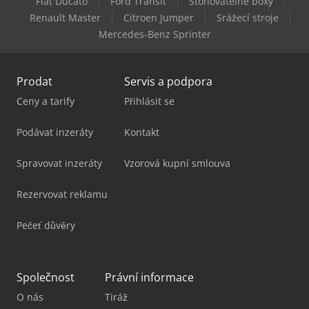
Fiat Ducato
Ford Transit
Stohovatelné boxy
Emmegi Quadra L3
Renault Master
Citroen Jumper
Srážecí stroje
Mercedes-Benz Sprinter
Emmegi Satellite Xl
Prodat
Servis a podpora
Ceny a tarify
Přihlásit se
Podávat inzeráty
Kontakt
Spravovat inzeráty
Vzorová kupní smlouva
Rezervovat reklamu
Pečeť důvěry
Společnost
Právní informace
O nás
Tiráž