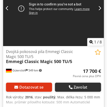
1
/
8
Dvojitá pokosová pila Emmegi Classic
Magic 500 TU/5
Emmegi
Classic Magic 500 TU/5
17 700 €
Gütersloh
549 km
Pevná cena plus DPH
Dotazovat se
Zavolat
Rok výroby:
2016
, stav:
použitý
, Max. délka řezu: 5 000 mm
Max. průměr pilového kotouče: 500 mm Automatické