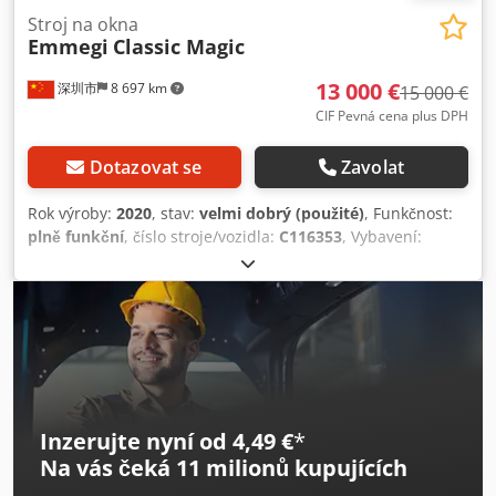
Stroj na okna
Emmegi
Classic Magic
13 000 €
深圳市
8 697 km
15 000 €
CIF Pevná cena plus DPH
Dotazovat se
Zavolat
Rok výroby:
2020
, stav:
velmi dobrý (použité)
, Funkčnost:
plně funkční
, číslo stroje/vozidla:
C116353
, Vybavení:
Označení CE
, Zrekonstruováno, připraveno k použití ve
výrobě! Referenční kód: 1014 Emmegi Classic Magic
Elektronická dvouhlavá pila Dvouhlavá pila pro řezání
hliníkových a PVC profilů, s DC motorem řízeným NC, který
pohání automatický pohyb hlavy. Všechny úhly lze
pneumaticky nastavit až do 22°30’ vnějšího úhlu. Klíčové
vlastnosti Kotouč: Ø 450 / 500 mm kotouče z karbidu Délka
řezu: 5 m, užitečný řez Chodpfx Aey U Tczsc Aea Rozsah
Inzerujte nyní od 4,49 €
*
úhlů: 90° až 22°30’ vnější úhel (pneumatické naklápění)
Na vás čeká
11 milionů kupujících
Polohování: Magnetický proužek, přímý měřicí systém
Ovládání: Alfanumerický fluorescenční displej (2 × 40