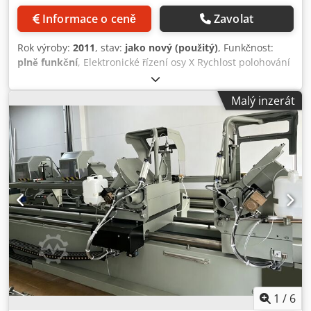
Informace o ceně
Zavolat
Rok výroby:
2011
, stav:
jako nový (použitý)
, Funkčnost:
plně funkční
, Elektronické řízení osy X Rychlost polohování
osy X (m/min) 25 Pneumatické naklápění hlav Vnější sklon
45° Csdpfxjx A Ar Sj Ac Ajha Mechanické nastavení
Malý inzerát
mezilehlých úhlů Oleopneumatický posuv pilového kotouče
Užitný řez (mm) 4 000 Minimální standardní řez při 2
hlavách v 90° (mm) 310 Průměr kotouče (mm) 450
1
/
6