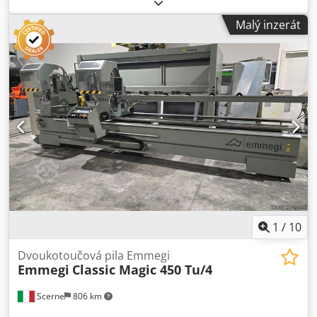
polohování délky a úhlu (90° nebo 45°), mezilehlé pokosové
úhly nastavitelné zepředu Pojízdná válečková dráha
Malý inzerát
Pneumaticky výklopná podpěra materiálu Zařízení pro
minimální dávkování spreje USB port Návod k obsluze
Hmotnost: 1400 kg Cedoy Tak Aopfx Ac Aeha
1
/
10
Dvoukotoučová pila Emmegi
Emmegi
Classic Magic 450 Tu/4
Scerne
806 km