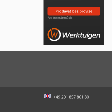
prodávat bez provize
*za inzerát/měsíc
+49 201 857 861 80