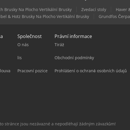
ch Brusky Na Plocho Vertikální Brusky
Zvedací stoly
Haver &
bel & Hotz Brusky Na Plocho Vertikální Brusky
Grundfos Čerpa
ra
Společnost
Právní informace
O nás
Tiráž
lis
Obchodní podmínky
louva
Pracovní pozice
Prohlášení o ochraně osobních údajů
éto stránce jsou nezávazné a nepodléhají žádným závazkům!