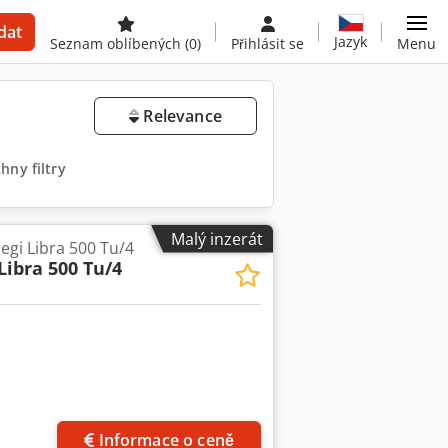
dat
Jazyk
Seznam oblíbených
(0)
Přihlásit se
Menu
Relevance
hny filtry
Malý inzerát
gi Libra 500 Tu/4
 Libra 500 Tu/4
Informace o ceně