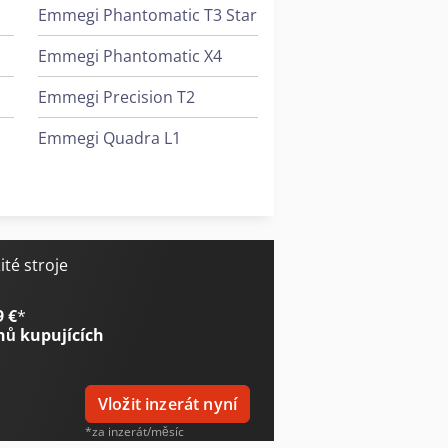
Emmegi Phantomatic T3 Star
Emmegi Phantomatic X4
Emmegi Precision T2
Emmegi Quadra L1
Emmegi Quadra L3
Emmegi Satellite Xl
té stroje
9 €
*
nů kupujících
Vložit inzerát nyní
*za inzerát/měsíc