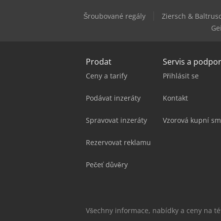
Šroubované regály
Ziersch & Baltrus
Gei
Prodat
Servis a podpo
Ceny a tarify
Přihlásit se
Podávat inzeráty
Kontakt
Spravovat inzeráty
Vzorová kupní sm
Rezervovat reklamu
Pečeť důvěry
Všechny informace, nabídky a ceny na t