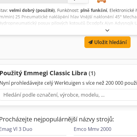
Stav:
velmi dobrý (použité)
, Funkčnost:
plně funkční
, Elektronické 
(m/min) 25 Pneumatické naklápění hlav Vnější naklonění 45° Mecha
Hydropneumatický posuv pilových kotoučů Dcodpfx Ajyn Adysnqjk U
Minimální standardní řez na 2 hlavách při 90° (mm) 310 Průměr pi
Uložit hledání
Použitý Emmegi Classic Libra
(1)
Nyní prohledávejte celý Werktuigen s více než 200 000 použit
Procházejte nejpopulárnější názvy strojů:
Emag Vl 3 Duo
Emco Mmv 2000