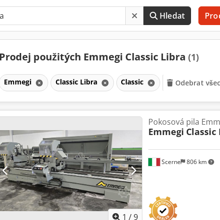
Hledat
Pro
Prodej použitých Emmegi Classic Libra
(1)
Emmegi
Classic Libra
Classic
Odebrat všec
Pokosová pila Emme
Emmegi
Classic
Scerne
806 km
1
/
9