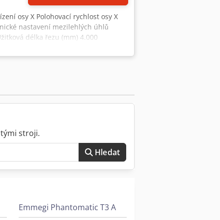
řízení osy X Polohovací rychlost osy X
nické nastavení mezilehlých úhlů
žitková délka řezu (mm) 4.000
lového kotouče (mm) 500 Přesný senzor
ými stroji.
Hledat
Emmegi Phantomatic T3 A