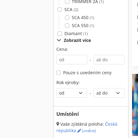
TRIMMER 2A
(1)
SCA
(2)
SCA 450
(1)
SCA 550
(1)
Diamant
(1)
Zobrazit více
Cena:
-
Pouze s uvedením ceny
Rok výroby:
-
Umístění
Vaše zjištěná poloha:
Česká
republika
(změnit)