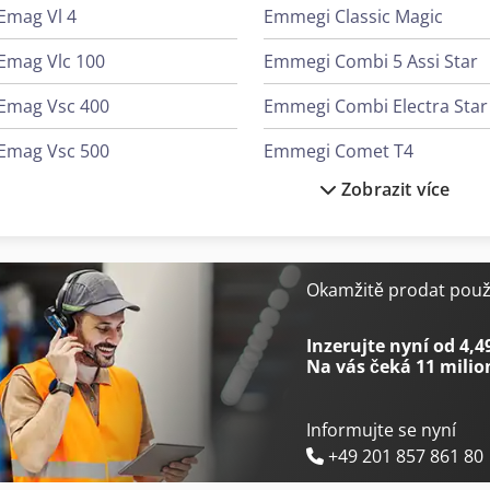
Emag Vl 4
Emmegi Classic Magic
Emag Vlc 100
Emmegi Combi 5 Assi Star
Emag Vsc 400
Emmegi Combi Electra Star
Emag Vsc 500
Emmegi Comet T4
Zobrazit více
Emco Emcomat Fb-450 Mc
Emmegi Comet T6
Emco Emcomill E350
Emmegi Norma Vis
Emco Emcoturn E45
Emmegi Phantomatic M3
Okamžitě prodat použi
Emco Maxxturn 95
Emmegi Phantomatic M4 L
Inzerujte nyní od 4,4
Na vás čeká
11 milio
Informujte se nyní
+49 201 857 861 80