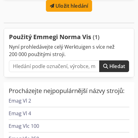
Uložit hledání
strany možné Obsluha oběma rukama Dkedpfx Adsw
Tbkiopjr
Použitý Emmegi Norma Vis
(1)
Nyní prohledávejte celý Werktuigen s více než
200 000 použitými stroji.
Hledat
Procházejte nejpopulárnější názvy strojů:
Emag Vl 2
Emag Vl 4
Emag Vlc 100