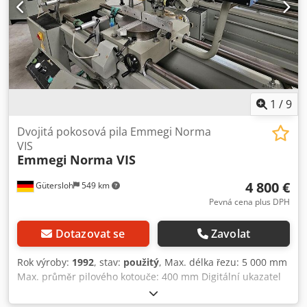
1
/
9
Dvojitá pokosová pila Emmegi Norma
VIS
Emmegi
Norma VIS
4 800 €
Gütersloh
549 km
Pevná cena plus DPH
Dotazovat se
Zavolat
Rok výroby:
1992
, stav:
použitý
, Max. délka řezu: 5 000 mm
Max. průměr pilového kotouče: 400 mm Digitální ukazatel
délky Zařízení pro minimální množství postřiku
Pneumatické upínače materiálu Pokosové řezy na obě