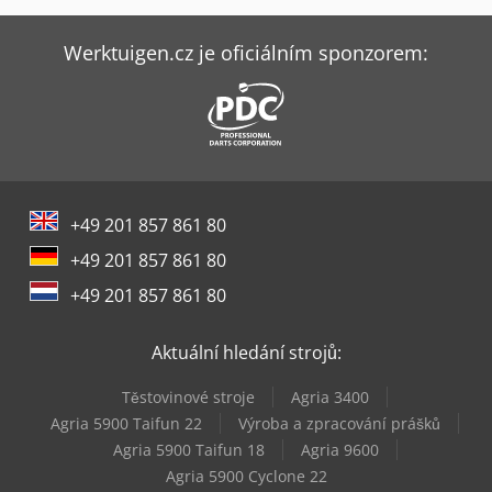
Emmegi Comet T4
Emmegi Comet T6
Werktuigen.cz je oficiálním sponzorem:
Emmegi Phantomatic M3
Emmegi Phantomatic M4 L
Emmegi Phantomatic T3 A
+49 201 857 861 80
Emmegi Phantomatic T3 Star
+49 201 857 861 80
Emmegi Phantomatic X4
+49 201 857 861 80
Emmegi Precision T2
Aktuální hledání strojů:
Emmegi Quadra L1
Těstovinové stroje
Agria 3400
Emmegi Quadra L3
Agria 5900 Taifun 22
Výroba a zpracování prášků
Agria 5900 Taifun 18
Agria 9600
Emmegi Satellite Xl
Agria 5900 Cyclone 22