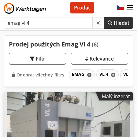
Prodat
Hledat
Prodej použitých Emag Vl 4
(6)
Filtr
Relevance
EMAG
VL 4
VL
Odebrat všechny filtry
Malý inzerát