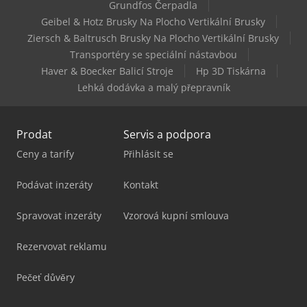
Grundfos Čerpadla
Kayakocvib Kvm 420
Geibel & Hotz Brusky Na Plocho Vertikální Brusky
Ziersch & Baltrusch Brusky Na Plocho Vertikální Brusky
Maxion Unimax 4
Transportéry se speciální nástavbou
Haver & Boecker Balicí Stroje
Hp 3D Tiskárna
Lehká dodávka a malý přepravník
Prodat
Servis a podpora
Ceny a tarify
Přihlásit se
Podávat inzeráty
Kontakt
Spravovat inzeráty
Vzorová kupní smlouva
Rezervovat reklamu
Pečeť důvěry