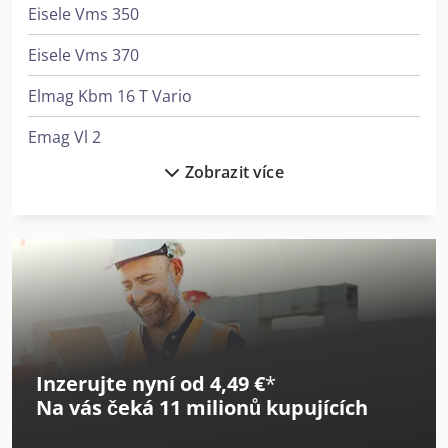
Eisele Vms 350
Eisele Vms 370
Elmag Kbm 16 T Vario
Emag Vl 2
Zobrazit více
Emag Vl 3 Duo
Emag Vlc 100
Emag Vlc 250
Emag Vsc 250
Emag Vsc 400
Inzerujte nyní od 4,49 €
*
Emag Vsc 500
Na vás čeká
11 milionů kupujících
Emag Vtc 250 Duo