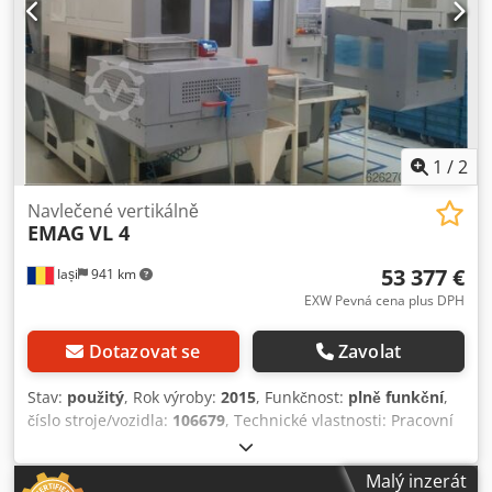
1
/
2
Navlečené vertikálně
EMAG
VL 4
53 377 €
Iași
941 km
EXW Pevná cena plus DPH
Dotazovat se
Zavolat
Stav:
použitý
, Rok výroby:
2015
, Funkčnost:
plně funkční
,
číslo stroje/vozidla:
106679
, Technické vlastnosti: Pracovní
oblast # Průměr sklíčidla: 260 mm # Maximální hmotnost
obrobku: 150 kg # Průměr otočení: 280 mm # Maximální
Malý inzerát
průměr / výška obrobku: 200 / 200 mm # Pojezd v ose X