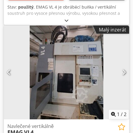
manipulace s obrobky. # Řídicí systém: GE Fanuc FS 32i B.
Stav:
použitý
, EMAG VL 4 je obráběcí buňka / vertikální
# Vysoká přesnost: Polohovací přesnost v osách X, Z je
soustruh pro vysoce přesnou výrobu, vysokou přesnost a
±0,001 mm díky lineárním pravítkům Heidenhain # Hlavní
spolehlivý trvalý provoz. Kapacity: 2 stroje, 2 osy; max.
vřeteno: Vysoký výkon a široký rozsah otáček. # Měření v
rozměr obrobku 200 mm; osa Z 400 mm; osa X 750 mm;
procesu: Sonda Marposs T25 # Automatizované
Malý inzerát
revolverová hlava 12 pozic, 12 poháněných nástrojů.
zakládání/odebírání: EMAG O-Type – díly jsou vkládány a
Technická data: otáčky vřetena až 6000 ot./min, plynule do
odebírány integrovanou automatizací. # Poháněné
4500 ot./min; výkon vřetena 25/18 kW; točivý moment
nástroje: Možnost použití poháněných nástrojů rozšiřuje
280/202 Nm; napájení 3x400V 50Hz; celková spotřeba 36
obráběcí možnosti o vrtání a frézování. # Monitorování
kW; rozměry D5300×Š2300×V3650 mm. Příslušenství:
životnosti nástrojů se správou dvojitého nástroje (sister
dopravník třísek, automatické zařízení pro
tool management) # Dopravník třísek a filtrační jednotka
nakládání/vykládání, sada držáků nástrojů, stavová
chladiva Micronfilter s papírovým filtrem – čerpadla 40 bar
signalizační lampa, náhradní díly. Dosahuje úzkých
(možnost filtrace pro 2 stroje) # Plně uzavřený pracovní
tolerancí; typické použití v automobilovém, leteckém,
prostor, osvětlení pracovního prostoru # Dokumentace:
obráběcím a medicinálním průmyslu. Codpoyxnyvefx
Elektronicky k dispozici, kniha není kompletní Stav stroje: V
Anmoha
PROVOZU
1
/
2
Navlečené vertikálně
EMAG
VL4