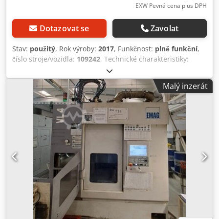
nástroje # Plně zakrytovaná pracovní oblast, osvětlení
EXW Pevná cena plus DPH
prostoru pracovní oblasti # Dokumentace: Elektronická k
dispozici, tištěný manuál neúplný Stav stroje: NEFUNGUJE
Dotazovat se
Zavolat
# Převodník hydraulického elektromotoru # Motor
poháněného nástroje
Stav:
použitý
, Rok výroby:
2017
, Funkčnost:
plně funkční
,
číslo stroje/vozidla:
109242
, Technické charakteristiky:
Pracovní oblast # Průměr sklíčidla: 260 mm # Max.
hmotnost obrobku: 150 kg # Průměr na otočení: 280 mm #
Malý inzerát
Max. průměr / výška obrobku: 200/200 mm # Pojezd v ose X
(pracovní zdvih): 760 mm / Rychloposuv v ose X: 60 m/min /
Posuvová síla 6,9 kN # Pojezd v ose Z: 415 mm /
Rychloposuv v ose Z: 30 m/min / Posuvová síla 18,7 kN #
Doba nakládání: 5÷6 s Chedpfx Anoxxit Usmea #
Standardní uzavřená automatizace (počet zakládacích
hnízd dle průměru obrobku): 14/(80...200), 18/(30...160),
30/(30...85) Hlavní vřeteno # Vřeteno dle DIN 55026: Velikost
6 # Maximální otáčky: 4500 min⁻¹ # Výkon při 100/40%
zatížení: 25 / 18 kW # Krouticí moment při 100/40%
zatížení: 280 / 200 Nm Nosič nástrojů s poháněnými
nástroji # Držáky válcové stopky dle DIN 69880: 12 × BMT65
# Počet pozic: 12 # Max. délka nástroje včetně držáku: 200