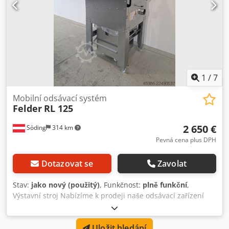
1
/
7
Mobilní odsávací systém
Felder
RL 125
2 650 €
Söding
314 km
Pevná cena plus DPH
Dotazovat se
Zavolat
Stav:
jako nový (použitý)
, Funkčnost:
plně funkční
,
Výstavní stroj Nabízíme k prodeji naše odsávací zařízení
Felder RL-125 z naší vzorkové místnosti, s maximálním
průtokem vzduchu 1900 m³/h. Odsávací zařízení je v
Uložit hledání
perfektním stavu, bylo zkontrolováno a zrevidováno našimi