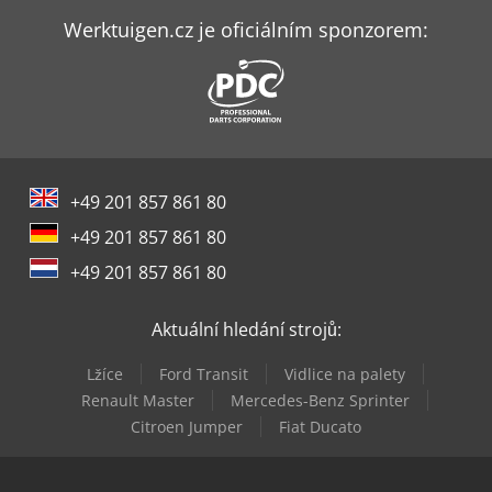
Felder K 740 S
Werktuigen.cz je oficiálním sponzorem:
Felder Kf 700
Felder Kf 700 Professional
Felder Kf 700 S Professional
+49 201 857 861 80
Felder Rl 140
+49 201 857 861 80
Felder Rl 200
+49 201 857 861 80
Felder Rl 250
Aktuální hledání strojů:
Felder Rl 300
Lžíce
Ford Transit
Vidlice na palety
Felder Rl 350
Renault Master
Mercedes-Benz Sprinter
Citroen Jumper
Fiat Ducato
Holzkraft Rla 125