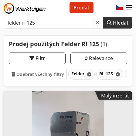
Prodat
Hledat
Prodej použitých Felder Rl 125
(1)
Filtr
Relevance
Felder
RL 125
RL
Odebrat všechny filtry
Malý inzerát