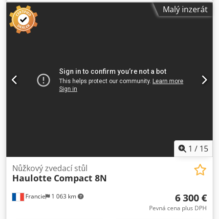
ano Codpfx Agjxxl U Isnjha Technický stav: dobrý Vizuální
Malý inzerát
stav: dobrý Dodací podmínky: EXW Transportní rozměry (D
x Š x V): 2,49 x 1,22 m Pro více informací kontaktujte pana
Christiana Theißena. Výrobce: Haulotte Typ: Compact 8W
Rok výroby: 2013 Druh: Použité Data: Max. pracovní výška:
8,22 m Výška plošiny: 6,22 m Nosnost: 450 kg Nosnost na
výsuvu: 150 kg Rozměry plošiny (D x Š): 2,31 x 1,21 m Délka
plošiny při vysunutí: 3,23 m Celkové rozměry (D x Š): 2,49 x
1,22 m Výška v transportní poloze s zábradlím: 2,15 m
Výška v transportní poloze bez zábradlí: 1,30 m Pojízdný do
pracovní výšky: 8,22 m Světlá výška: 0,06 m Druh pohonu:
baterie Pouze pro vnitřní použití: ne Vlastní hmotnost: 1
950 kg Zvláštnosti: bílé pneumatiky, kotevní body pro
upevnění záchytného systému (OOPP) k dispozici Místo:
41468 Neuss Okamžitě k dispozici
1
/
15
Nůžkový zvedací stůl
Haulotte
Compact 8N
6 300 €
Francie
1 063 km
Pevná cena plus DPH