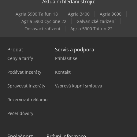
Aktuální hledání strojů:
Komatsu Pc210Lc-8
Agria 5900 Taifun 18
Agria 3400
Agria 9600
Man Le 8
Agria 5900 Cyclone 22
Galvanické zařízení
Odsávací zařízení
Agria 5900 Taifun 22
Man Tgl 8
Prodat
Servis a podpora
Ceny a tarify
Přihlásit se
Podávat inzeráty
Kontakt
Spravovat inzeráty
Vzorová kupní smlouva
Rezervovat reklamu
Pečeť důvěry
Společnost
Právní informace