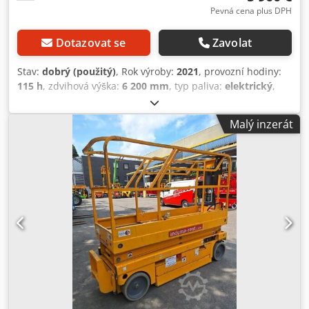
Pevná cena plus DPH
Dotazovat se
Zavolat
Stav:
dobrý (použitý)
, Rok výroby:
2021
, provozní hodiny:
115 h
, zdvihová výška:
6 200 mm
, typ paliva:
elektrický
,
Provozní hmotnost: 1 730 kg Nosnost: 350 kg Pracovní
výška: 820 cm Technický stav: dobrý Optický stav: dobrý
Malý inzerát
Transportní rozměry (D x Š x V): délka 2,48 m, šířka 0,81 m,
výška 1,99 m Pro více informací kontaktujte Tobias Mayr.
Haulotte Compact 8 s pracovní výškou 8,20 m Elektrická
nůžková pracovní plošina Cedpfx Agouraaxsnsha Rok
výroby 2021 ve špičkovém stavu, pouze mírně znečištěná
zvenku, viz fotografie. Vynikající produktivita Nosnost až
350 kg Možnost pojíždění při plné pracovní výšce Vhodná
pro vnitřní i venkovní použití se stejnou nosností Optimální
provozní doba Robustní, spolehlivá, snadná údržba
Značka: Haulotte Model: Compact 8 Rok výroby: 2021
Odečtené motohodiny: 115 hodin Čistá hmotnost cca: 1
730 kg Pracovní výška cca: 8,20 m Výška plošiny: 6,20 m
Nosnost: 350 kg Stoupavost: 25 % Nabíječka je vestavěná