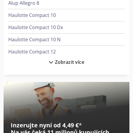
Alup Allegro 8
Haulotte Compact 10
Haulotte Compact 10 Dx
Haulotte Compact 10 N
Haulotte Compact 12
Zobrazit více
Haulotte Compact 12 Dx
Haulotte Compact 14
Haulotte Compact 8W
Haulotte Ha 12 Cj+
Haulotte Hs 18 E
Inzerujte nyní od 4,49 €
*
Haulotte Ht 16 Rtj Pro
Na vás čeká
11 milionů kupujících