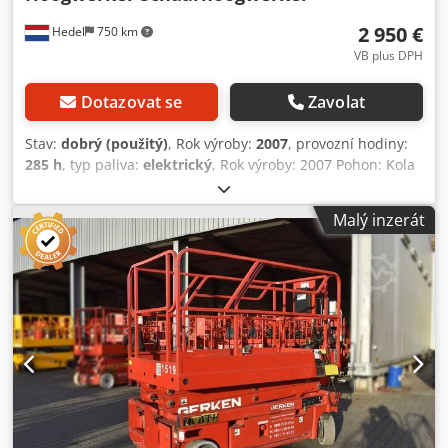
2 950 €
Hedel
750 km
VB plus DPH
Dotazovat se
Zavolat
Stav:
dobrý (použitý)
, Rok výroby:
2007
, provozní hodiny:
285 h
, typ paliva:
elektrický
, Rok výroby: 2007 Pohon: Kola
Celková hmotnost (zGG): 1 950 kg Rozměry (D x Š x V): 249 x
120 x 200 cm Pracovní výška: 825 cm Technický stav: dobrý
Malý inzerát
Vizuální stav: dobrý Pro více informací kontaktujte Tona.
Výrobce: Haulotte Typ: Compact 8W Rok výroby: 2007
Hmotnost: 1 950 kg Provozní hodiny: 285 Pohon: Elektrický
Číslo produktu: 23097 Výška plošiny: 6,25 metru Pracovní
výška: 8,25 metru Rozměry plošiny: 231 x 120 cm Chodpjy S
Uhmsfx Agnoa Výsuvná plošina: 92 cm Celkové rozměry (D
x Š x V): 249 x 120 x 200 cm Max. nosnost plošiny: 450 kg
Stroj je technicky v dobrém stavu. Vybaveno dobrými
bateriemi Včetně dokumentace a CE. Cena: € 2.950,-- bez
DPH, k odběru v našem skladu v Hedel, Nizozemsko.
Doprava možná za příplatek. Klíčová slova: Nůžková