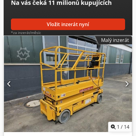
Na vás čeká
11 milionů kupujících
Vložit inzerát nyní
*za inzerát/měsíc
Malý inzerát
1
/
14