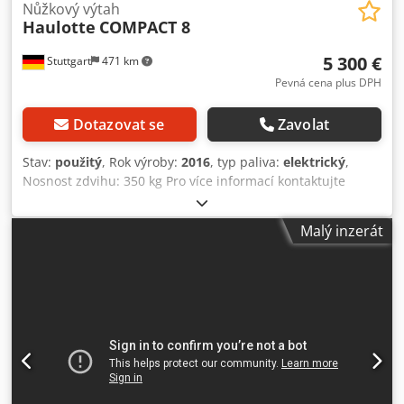
Nůžkový výtah
Haulotte
COMPACT 8
5 300 €
Stuttgart
471 km
Pevná cena plus DPH
Dotazovat se
Zavolat
Stav:
použitý
, Rok výroby:
2016
, typ paliva:
elektrický
,
Nosnost zdvihu: 350 kg Pro více informací kontaktujte
centrum použitých zařízení. Chedezfnzdopfx Agnoa
Malý inzerát