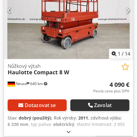
1
/
14
Nůžkový výtah
Haulotte
Compact 8 W
4 090 €
Neuss
640 km
Pevná cena plus DPH
Dotazovat se
Zavolat
Stav:
dobrý (použitý)
, Rok výroby:
2011
, zdvihová výška:
6 220 mm
, typ paliva:
elektrický
, Vlastní hmotnost: 2 055
kg Nosnost: 450 kg Pracovní výška: 822 cm Označení CE: