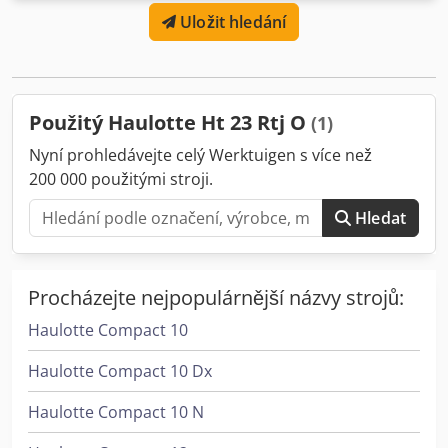
330 cm Djdpsyzq H Rjfx Abwsck Pracovní výška: 2 250 cm
Uložit hledání
Haulotte HT23RTJO Rok výroby: 2016 Provozní hodiny: 3940
h Motor: Kubota 37 kW Hmotnost: 13 320 kg Pracovní výška:
22,5 m Boční dosah: 18,3 m Nosnost: 450 kg Pohon: 4x4 CE
certifikováno Exportní čistá cena Stroj z naší půjčovací
flotily (stále v pronájmu) Pro více obrázků a produktové
Použitý Haulotte Ht 23 Rtj O
(1)
video navštivte naše webové stránky Dobrý stav
Nyní prohledávejte celý Werktuigen s více než
200 000 použitými stroji.
Hledat
Procházejte nejpopulárnější názvy strojů:
Haulotte Compact 10
Haulotte Compact 10 Dx
Haulotte Compact 10 N