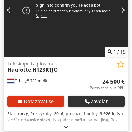
1
/
15
Teleskopická plošina
Haulotte
HT23RTJO
24 500 €
Tilburg
755 km
Pevná cena plus DPH
Dotazovat se
Zavolat
Stav:
nový
, Rok výroby:
2016
, provozní hodiny:
3 926 h
, typ
stožáru:
teleskopický
, typ paliva:
nafta
, barva:
jiný
, Rok
výroby: 2016 Pohon: Kola Rozměry (D x Š x V): 780 x 247 x