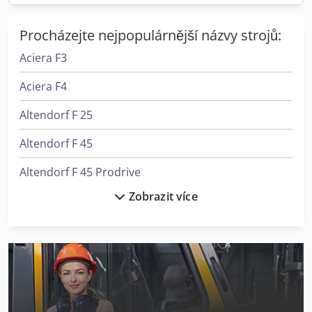
lepidlo na kreslení povrchu
Procházejte nejpopulárnější názvy strojů:
Aciera F3
Aciera F4
Altendorf F 25
Altendorf F 45
Altendorf F 45 Prodrive
Zobrazit více
Altendorf F 90
Fabbri F120
Felder F 900 Z
Felder Fbp 50