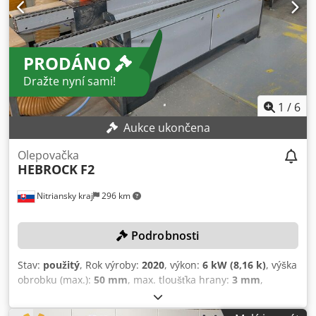
PRODÁNO
Dražte nyní sami!
1
/
6
Aukce ukončena
Olepovačka
HEBROCK
F2
Nitriansky kraj
296 km
Podrobnosti
Stav:
použitý
, Rok výroby:
2020
, výkon:
6 kW (8,16 k)
, výška
obrobku (max.):
50 mm
, max. tloušťka hrany:
3 mm
,
Vybavení:
Označení CE
, Žádná minimální cena –
garantovaný prodej za nejvyšší nabídku! Platí lhůty pro