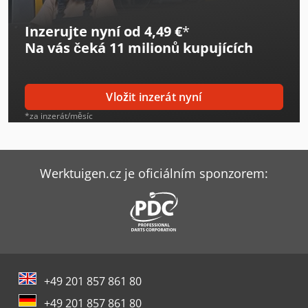
Felder Fbp 60
Inzerujte nyní od 4,49 €
*
Felder Fs 722
Na vás čeká
11 milionů kupujících
Felder G 380
Felder G 480
Vložit inzerát nyní
Felder Rl 140
*za inzerát/měsíc
Felder Rl 350
Haas Tl-2
Werktuigen.cz je oficiálním sponzorem:
Haas Vf-2
Haas Vf-4
Haas Vf-8/40
+49 201 857 861 80
Hebrock F4
+49 201 857 861 80