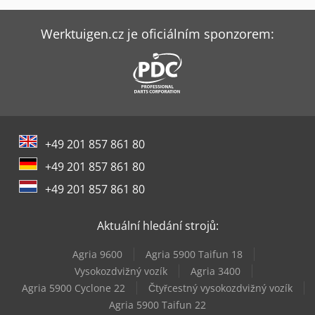
Haas Vf-2
Haas Vf-2Ss
Werktuigen.cz je oficiálním sponzorem:
Haas Vf-3
Haas Vf-3Ss
Haas Vf-3Ssyt
+49 201 857 861 80
Haas Vf-3Yt
+49 201 857 861 80
Haas Vf-4
+49 201 857 861 80
Haas Vf-4Ss
Aktuální hledání strojů:
Haas Vf-8/40
Agria 9600
Agria 5900 Taifun 18
Haas Vf-9/40
Vysokozdvižný vozík
Agria 3400
Agria 5900 Cyclone 22
Čtyřcestný vysokozdvižný vozík
Haas Vm-3
Agria 5900 Taifun 22