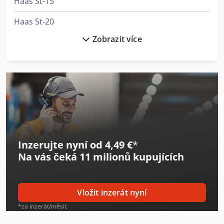
Haas St-15
Haas St-20
Zobrazit více
Haas St-20Y
Haas St-40
Haas Tl-1
Haas Tl-2
Haas Tm-1P
Inzerujte nyní od 4,49 €
*
Haas Tm-2
Na vás čeká
11 milionů kupujících
Haas Tm-2P
Haas Umc-500
Vložit inzerát nyní
Haas Vf-1
*za inzerát/měsíc