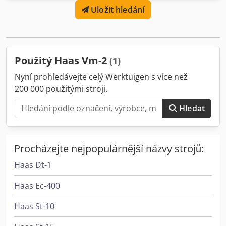
Uložit hledání
dokument od prodejce z níže uvedeného odkazu. V případě
prodeje v Izraeli by měli zájemci vyplnit pouze sekci 1. V
případě prodeje do zahraničí by měli zájemci vyplnit a
odeslat sekce 1 a 2. Cedpfozpattox Akrjrf Upozorňujeme na
pokyny k demontáži uvedené v popisu nabídky, které jsou
Použitý Haas Vm-2
(1)
součástí obchodních podmínek.
Nyní prohledávejte celý Werktuigen s více než
200 000 použitými stroji.
Hledat
Procházejte nejpopulárnější názvy strojů:
Haas Dt-1
Haas Ec-400
Haas St-10