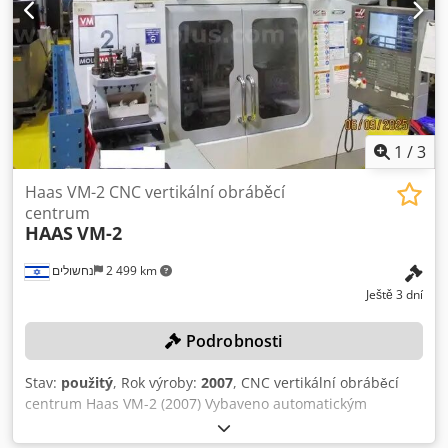
1
/
3
Haas VM-2 CNC vertikální obráběcí
centrum
HAAS
VM-2
נחשולים
2 499 km
Ještě 3 dní
Podrobnosti
Stav:
použitý
, Rok výroby:
2007
, CNC vertikální obráběcí
centrum Haas VM-2 (2007) Vybaveno automatickým
měničem nástrojů s kapacitou 24 nástrojů a odstraňovačem
třísek. Zájemci jsou povinni stáhnout požadovaný