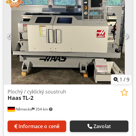
mm / 48" Oběžný průměr nad suportem / příčným saněmi
cca 282 mm / 11.1" Pojezd X 203 mm / 8" Pojezd Z 1 219
mm / 48" Vřeteno A2-6 Vrtání vřetena 76,2 mm / 3.00"
Otáčky vřetena 0–2 000 ot/min Výkon vřetena 12 HP / cca
8,9 kW Krouticí moment cca 203 Nm při 150 ot/min
Sklíčidlo obvykle 10" / 254 mm Koník manuální, podle
výbavy Hmotnost cca 2 087 kg Rozměry stroje cca 2 515 × 1
727 × 1 981 mm provozní rozměry El. připojení 195–260 V, 3
fáze / cca 25 A nebo 1 fáze 240 V / 40 A podle konfigurace
1
/
9
Plochý / cyklický soustruh
Haas
TL-2
Německo
354 km
Informace o ceně
Zavolat