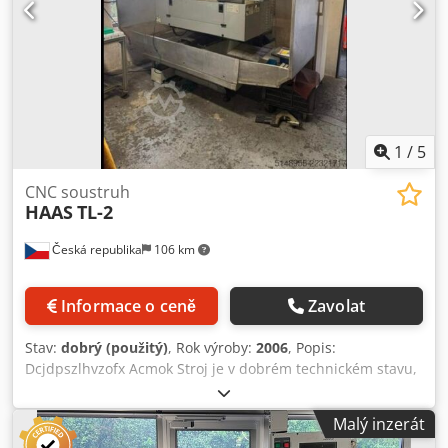
1
/
5
CNC soustruh
HAAS
TL-2
Česká republika
106 km
Informace o ceně
Zavolat
Stav:
dobrý (použitý)
, Rok výroby:
2006
, Popis:
Dcjdpszlhvzofx Acmok Stroj je v dobrém technickém stavu,
po předchozí dohodě možnost odzkoušení. Řízení Haas
CNC Max. točný průměr 406 mm / 16" Max. délka
Malý inzerát
soustružení 1 219 mm / 48" Vzdálenost mezi hroty 1 219