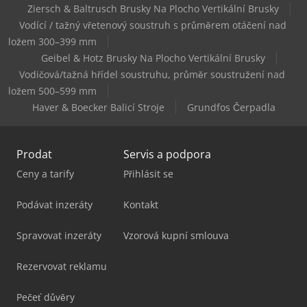
Ziersch & Baltrusch Brusky Na Plocho Vertikální Brusky
Vodící / tažný vřetenový soustruh s průměrem otáčení nad
Haas Vm-3
ložem 300–399 mm
Geibel & Hotz Brusky Na Plocho Vertikální Brusky
Vodičová/tažná hřídel soustruhu, průměr soustružení nad
ložem 500–599 mm
Haver & Boecker Balicí Stroje
Grundfos Čerpadla
Prodat
Servis a podpora
Ceny a tarify
Přihlásit se
Podávat inzeráty
Kontakt
Spravovat inzeráty
Vzorová kupní smlouva
Rezervovat reklamu
Pečeť důvěry