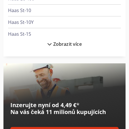
Haas St-10
Haas St-10Y
Haas St-15
Zobrazit více
Haas St-20
Haas St-20Y
Haas St-30
Haas St-40
Haas Tl-1
Inzerujte nyní od 4,49 €
*
Haas Tm-1P
Na vás čeká
11 milionů kupujících
Haas Tm-2
Haas Tm-2P