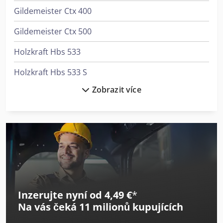
Gildemeister Ctx 400
Gildemeister Ctx 500
Holzkraft Hbs 533
Holzkraft Hbs 533 S
Zobrazit více
Holzkraft Hbs 633 S
Holzkraft Hbs 633 S Aktionsset
Holzkraft Hbs 640 As
Holzkraft Hse 30-1100 Ze
Holzkraft Hwse 700 K
Inzerujte nyní od 4,49 €
*
Holzkraft Kso 150 M
Na vás čeká
11 milionů kupujících
Holzkraft Kso 200