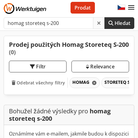
Prodat
Hledat
Prodej použitých Homag Storeteq S-200
(0)
Filtr
Relevance
HOMAG
STORETEQ S-20
Odebrat všechny filtry
Bohužel žádné výsledky pro
homag
storeteq s-200
Oznámíme vám e-mailem, jakmile budou k dispozici