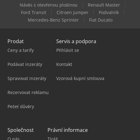
Návěs s otevřenou plošinou
Renault Master
Homag Sprayteq S-100
Ford Transit
Citroen Jumper
Podvalník
Mercedes-Benz Sprinter
Fiat Ducato
Huvema Hu 230 Dg
Prodat
Servis a podpora
Ceny a tarify
Přihlásit se
Podávat inzeráty
Kontakt
Spravovat inzeráty
Vzorová kupní smlouva
Rezervovat reklamu
Pečeť důvěry
Společnost
Právní informace
O nás
Tiráž