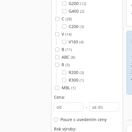
G200
(12)
G400
(2)
C
(28)
C200
(3)
V
(14)
V160
(4)
B
(11)
ABC
(8)
R
(5)
R200
(3)
R300
(1)
MBL
(1)
Cena:
-
Pouze s uvedením ceny
Rok výroby: