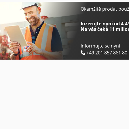
Haulotte Compact 8
Index G400
Okamžitě prodat použi
Haulotte Optimum 8
Index Ms22-6
Inzerujte nyní od 4,4
Na vás čeká
11 milio
Informujte se nyní
+49 201 857 861 80