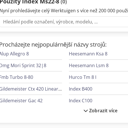
Použitý Index Ms22-8
(0)
Nyní prohledávejte celý Werktuigen s více než 200 000 použit
Procházejte nejpopulárnější názvy strojů:
Alup Allegro 8
Heesemann Ksa 8
Dmg Mori Sprint 32|8
Heesemann Lsm 8
Fmb Turbo 8-80
Hurco Tm 8 I
Gildemeister Ctx 420 Linear V6
Index B400
Gildemeister Gac 42
Index C100
Zobrazit více
Gildemeister Mf Twin 65
Index C200
Gildemeister Nef 320 K
Index G200