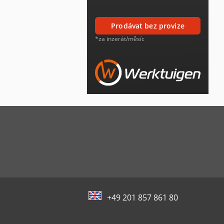
prodávat bez provize
*za inzerát/měsíc
+49 201 857 861 80