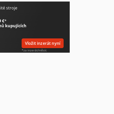
té stroje
9 €
*
nů kupujících
Vložit inzerát nyní
*za inzerát/měsíc