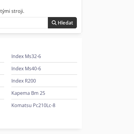
ými stroji.
Hledat
Index Ms32-6
Index Ms40-6
Index R200
Kapema Bm 25
Komatsu Pc210Lc-8
Man Le 8
Tornos Evodeco 16/10