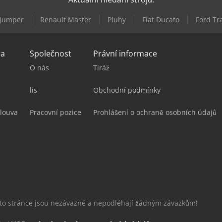
 Jumper
Renault Master
Pluhy
Fiat Ducato
Ford Tr
ra
Společnost
Právní informace
O nás
Tiráž
lis
Obchodní podmínky
louva
Pracovní pozice
Prohlášení o ochraně osobních údajů
éto stránce jsou nezávazné a nepodléhají žádným závazkům!