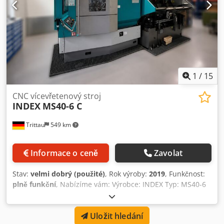
1
/
15
CNC vícevřetenový stroj
INDEX
MS40-6 C
Trittau
549 km
Informace o ceně
Zavolat
Stav:
velmi dobrý (použité)
, Rok výroby:
2019
, Funkčnost:
plně funkční
, Nabízíme vám: Výrobce: INDEX Typ: MS40-6
C Rok výroby: 2019 Řízení: Řízení Index C200-SL, MS40C
Duální NCU Technické údaje: Pracovní vřetena: Počet: 6 ks
Uložit hledání
Průměr vřetena: max. 40 mm Max. otáčky: 7 000 ot./min