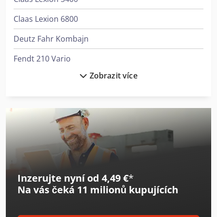
Claas Lexion 6800
Deutz Fahr Kombajn
Fendt 210 Vario
Zobrazit více
Fendt Kombajn
Jcb 155
Jcb 407
Jcb 525-60E
Jcb 535-95
Inzerujte nyní od 4,49 €
*
Jcb 540-170
Na vás čeká
11 milionů kupujících
Jcb S2046E
Jcb S2646E