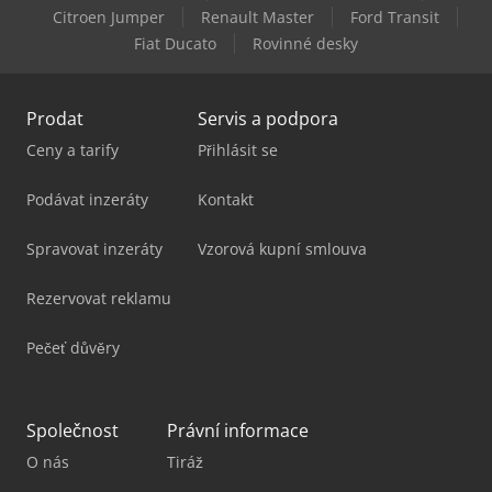
New Holland Harvesters
Citroen Jumper
Renault Master
Ford Transit
Fiat Ducato
Rovinné desky
Valtra S354
Prodat
Servis a podpora
Ceny a tarify
Přihlásit se
Podávat inzeráty
Kontakt
Spravovat inzeráty
Vzorová kupní smlouva
Rezervovat reklamu
Pečeť důvěry
Společnost
Právní informace
O nás
Tiráž