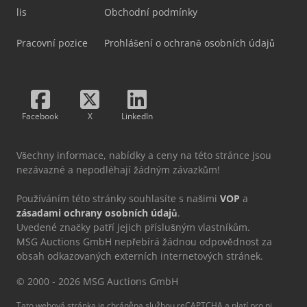
lis
Obchodní podmínky
Pracovní pozice
Prohlášení o ochraně osobních údajů
Facebook
X
LinkedIn
Všechny informace, nabídky a ceny na této stránce jsou
nezávazné a nepodléhají žádným závazkům!
Používáním této stránky souhlasíte s našimi
VOP
a
zásadami ochrany osobních údajů
.
Uvedené značky patří jejich příslušným vlastníkům.
MSG Auctions GmbH nepřebírá žádnou odpovědnost za
obsah odkazovaných externích internetových stránek.
© 2000 - 2026 MSG Auctions GmbH
Tato webová stránka je chráněna službou reCAPTCHA a platí pro ni