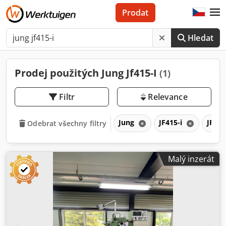
Prodat
Hledat
Prodej použitých Jung Jf415-I
(1)
Filtr
Relevance
Jung
JF415-i
JF
Odebrat všechny filtry
Malý inzerát