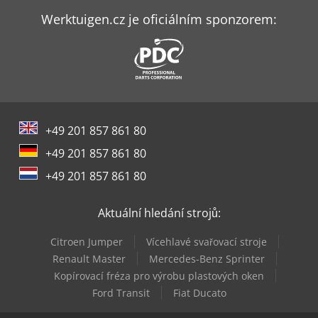
Hurco Vmx 42 I
Werktuigen.cz je oficiálním sponzorem:
Hurco Vmx 50 I
Hurco Vmx 84 I
Junker Ej 30
+49 201 857 861 80
Junker Jupiter 500
+49 201 857 861 80
Mazak Cv5-500
+49 201 857 861 80
Mazak Fjv-250
Aktuální hledání strojů:
Mazak Integrex E-500H Ii
Citroen Jumper
Vícehlavé svařovací stroje
Mazak Variaxis J-500/5X
Renault Master
Mercedes-Benz Sprinter
Kopírovací fréza pro výrobu plastových oken
Weinbrenner Tsv 16/4100
Ford Transit
Fiat Ducato