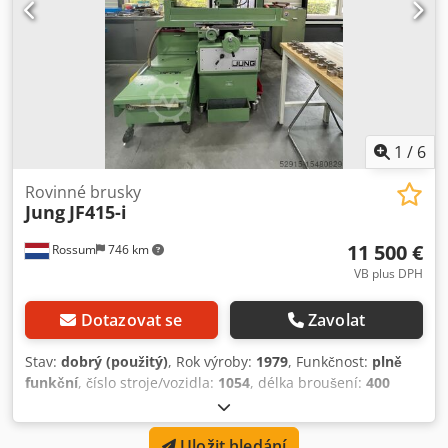
1
/
6
Rovinné brusky
Jung
JF415-i
11 500 €
Rossum
746 km
VB plus DPH
Dotazovat se
Zavolat
Stav:
dobrý (použitý)
, Rok výroby:
1979
, Funkčnost:
plně
funkční
, číslo stroje/vozidla:
1054
, délka broušení:
400
mm
, šířka broušení:
150 mm
, Délka stolu: 400 mm Šířka
stolu: 150 mm Maximální délka řezu: 400 mm Maximální
Uložit hledání
šířka broušení: 150 mm Maximální hmotnost obrobku: 75