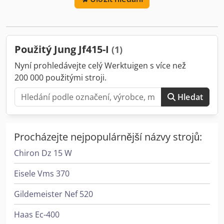
kg Vzdálenost vřetene od stolu: 400 mm Rychlost stolu: 1-
24 m/min. Cedpjr Eq U Sefx Agtsha Průměr brusného
kotouče: 25 mm Otáčky vřetene: 900 – 4500 ot./min. Rok
výroby: 1979
Použitý Jung Jf415-I
(1)
Nyní prohledávejte celý Werktuigen s více než
200 000 použitými stroji.
Hledat
Procházejte nejpopulárnější názvy strojů:
Chiron Dz 15 W
Eisele Vms 370
Gildemeister Nef 520
Haas Ec-400