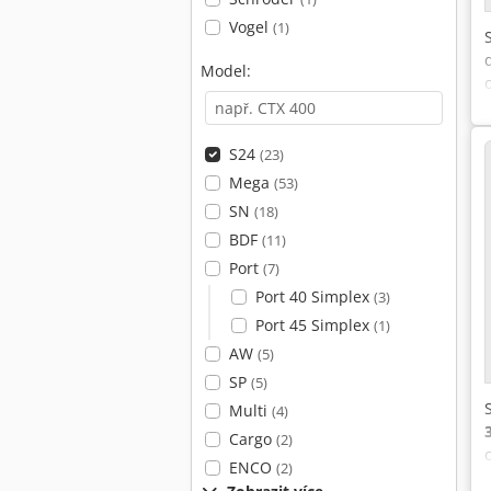
Vogel
(1)
Model:
S24
(23)
Mega
(53)
SN
(18)
BDF
(11)
Port
(7)
Port 40 Simplex
(3)
Port 45 Simplex
(1)
AW
(5)
SP
(5)
Multi
(4)
Cargo
(2)
ENCO
(2)