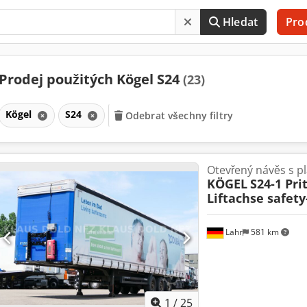
Hledat
Pro
Prodej použitých Kögel S24
(23)
Kögel
S24
Odebrat všechny filtry
Otevřený návěs s p
KÖGEL
S24-1 Pri
Liftachse safety
Lahr
581 km
1
/
25