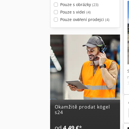
Pouze s obrázky
(23)
Pouze s videi
(4)
Pouze ověření prodejci
(4)
Okamžitě prodat kögel
s24
ec Freetec
Krone Sd
Kögel Box
Fliegl Sds
od
4,49 €
*