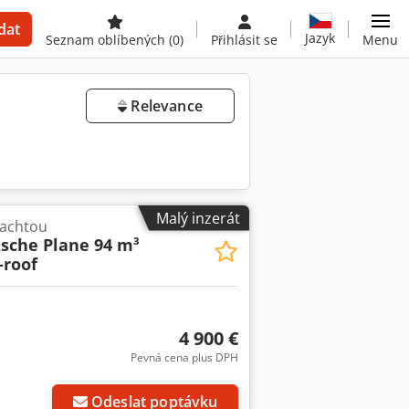
dat
Jazyk
Seznam oblíbených
(0)
Přihlásit se
Menu
Relevance
Malý inzerát
lachtou
tsche Plane 94 m³
-roof
4 900 €
Pevná cena plus DPH
Odeslat poptávku