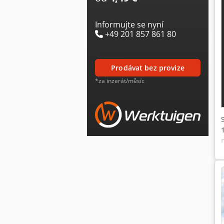
Informujte se nyní
+49 201 857 861 80
prodávat bez provize
*za inzerát/měsíc