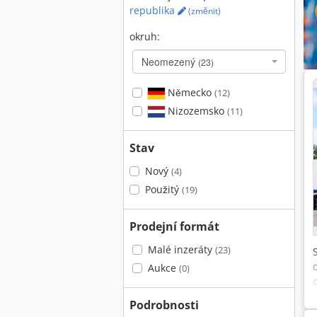
republika
(změnit)
okruh:
Neomezený
(23)
Německo
(12)
Nizozemsko
(11)
Stav
Nový
(4)
Použitý
(19)
Prodejní formát
Malé inzeráty
(23)
Aukce
(0)
Podrobnosti