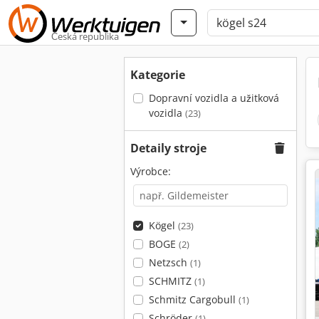
Česká republika
Kategorie
Dopravní vozidla a užitková
vozidla
(23)
Detaily stroje
Výrobce:
Kögel
(23)
BOGE
(2)
Netzsch
(1)
SCHMITZ
(1)
Schmitz Cargobull
(1)
Schröder
(1)