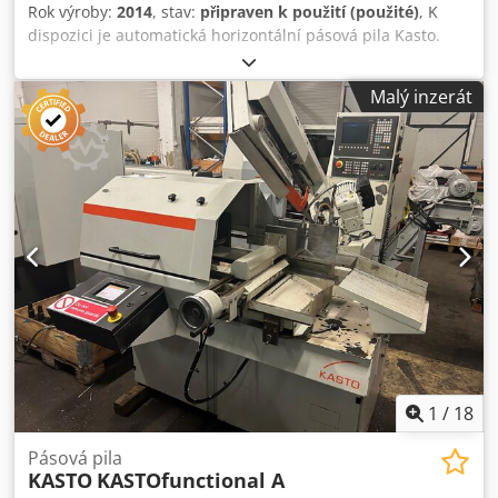
Rok výroby:
2014
, stav:
připraven k použití (použité)
, K
dispozici je automatická horizontální pásová pila Kasto.
Řezný průměr: 330 mm, řezná kapacita X/Y: 330 mm/350
mm, délka posuvu materiálu: 500 mm, min. délka odřezu:
Malý inzerát
10 mm, min. řezný průměr: 10 mm, min. délka zbytkového
kusu (automatický režim): 60 mm, řezná rychlost: 150
m/min, rozměry pilového pásu X/Y/Z: 5090 mm/41 mm/1,3
mm, výška uložení materiálu: 700 mm. Rozměry stroje
X/Y/Z: cca 1350 mm/2400 mm/1850 mm, hmotnost: cca
2200 kg. Dokumentace je k dispozici. Prohlídka na místě
možná. Předpokládaná dostupnost od srpna 2026. Dodpfx
Aozipfxjipjck
1
/
18
Pásová pila
KASTO
KASTOfunctional A