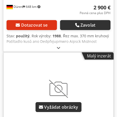
2 900 €
Düren
648 km
Pevná cena plus DPH
Dotazovat se
Zavolat
Stav:
použitý
, Rok výroby:
1988
, Řez max. 370 mm kruhový
Počítadlo kusů ano Dedpfxjupmwro Aipsck Možnost
dvojitého zdvihu
Malý inzerát
Vyžádat obrázky