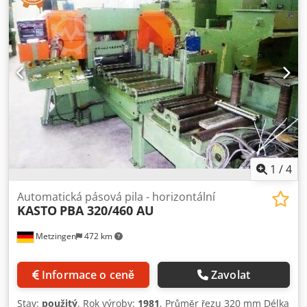
Dokumentace
1
/
4
Automatická pásová pila - horizontální
KASTO
PBA 320/460 AU
Metzingen
472 km
Informace o ceně
Zavolat
Stav:
použitý
, Rok výroby:
1981
, Průměr řezu 320 mm Délka