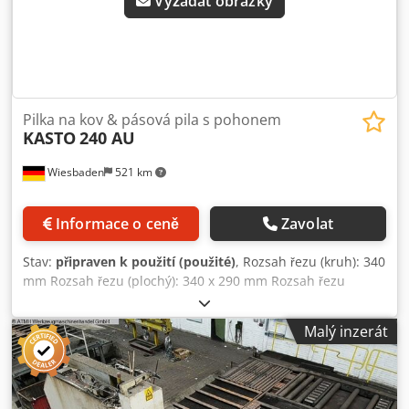
Vyžádat obrázky
Pilka na kov & pásová pila s pohonem
KASTO
240 AU
Wiesbaden
521 km
Informace o ceně
Zavolat
Stav:
připraven k použití (použité)
, Rozsah řezu (kruh): 340
mm Rozsah řezu (plochý): 340 x 290 mm Rozsah řezu
(čtvercový): 325 x 325 mm Rozměry pilového kotouče: 600 x
52 x 2,5 mm Pohonný motor: 380 V, 6 kW Dsdpfjznvnksx
Malý inzerát
Aipock Požadovaný prostor: 2100 x 2100 x 1470 mm
Hmotnost, přibližně: 1840 kg