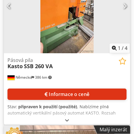
1
/
4
Pásová pila
Kasto
SSB 260 VA
Německo
386 km
Informace o ceně
Stav:
připraven k použití (použité)
, Nabízíme plně
automatický vertikální pásový automat KASTO. Rozsah
řezání kulatiny: 10 mm–260 mm, maximální rozsah řezání
čtverců X/Y: 260 mm/260 mm, minimální/maximální délka
Malý inzerát
řezu: 5 mm/600 mm, délka posuvu: 600 mm, minimální