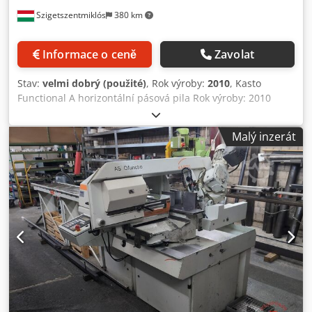
Szigetszentmiklós
380 km
Informace o ceně
Zavolat
Stav:
velmi dobrý (použité)
, Rok výroby:
2010
, Kasto
Functional A horizontální pásová pila Rok výroby: 2010
Technické údaje: max. průměr řezání: 260 mm délka
pilového pásu: 3830 x 29 x 0,9 mm Dcodpfx Aey Urz Njipok
Malý inzerát
řezná rychlost: 19–100 m/min celkový příkon: 2,2 kW
hmotnost stroje: cca 860 kg rozměry stroje: cca 1550 x 1700
x 1480 mm rozpětí svěráku: 300 mm řezy pod úhlem
vlevo/vpravo: 45°/60° Kasto Compact Control – barevný
dotykový displej Frekvenčně řízený pohon pilového pásu
Plynulá regulace posuvu při řezání Hydraulický upínací
svěrák Podavač materiálu Chladicí systém Regulace
rychlosti vč. válečkové dráhy, pilových pásů, dokumentace