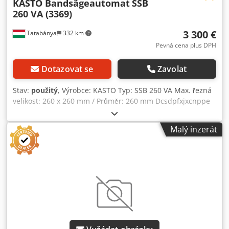
KASTO Bandsägeautomat
SSB
260 VA (3369)
3 300 €
Tatabánya
332 km
Pevná cena plus DPH
Dotazovat se
Zavolat
Stav:
použitý
, Výrobce: KASTO Typ: SSB 260 VA Max. řezná
velikost: 260 x 260 mm / Průměr: 260 mm Dcsdpfxjxcnppe
Aipok Hmotnost: 1915 kg
Malý inzerát