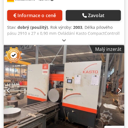
Informace o ceně
Zavolat
Stav:
dobrý (použitý)
, Rok výroby:
2003
, Délka pilového
pásu 2910 x 27 x 0,90 mm Ovládání Kasto CompactControll
Řezný rozsah při 90°: kruhový 260 mm Řezný rozsah při
90°: plochý 300 x 260 mm Řezný rozsah při 90°: čtvercový
Malý inzerát
260 x 260 mm Dcjdpezgxf Nofx Aipek Řezný rozsah při 45°:
kruhový 200 mm Řezný rozsah při 60°: kruhový 165 mm
Řezná rychlost 20–110 m/min Nejmenší průměr 10 mm
Minimální délka řezu 6 mm Celkový příkon 2,5 kW
Hmotnost stroje cca 0,86 t Prostorové nároky cca 1,8 x 1,8 x
1,7 m Plně automatická pásová pila (CNC) včetně pravé
válečkové dráhy s programovatelným dorazovým vozíkem &
digitálním displejem: Polohování dorazu se provádí pomocí
integrovaného měřicího systému a na samostatném
displeji je zobrazována přesná poloha na milimetr.
Rozměry DŠV 2,70 x 1,10 x 1,70 m. Max. měřená délka 2,30
m. včetně hydraulického upínacího a podávacího suportu
včetně chladicího zařízení včetně pracovní lampy včetně