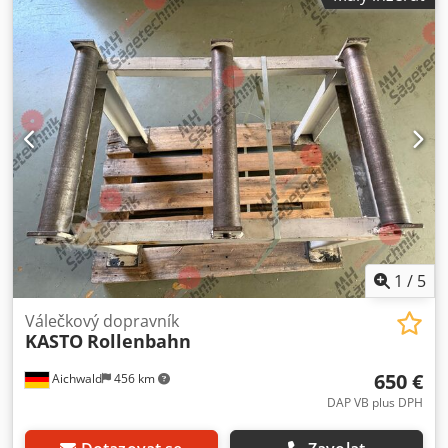
000 mm a se stabilnějším válečkovým dopravníkem cca 3
500 mm pro venkovní použití " vestavěný dopravník třísek s
chladicí jednotkou " Připojená ovládací skříňka Stav : dobrý
- připraven k brzkému předvedení Dodání : ze skladu - dle
kontroly Platba : výhradně netto - po obdržení faktury
Prosíme o zaslání objednávky. Ostatní pily jsou k dispozici
skladem - informujte se.
1
/
5
Válečkový dopravník
KASTO
Rollenbahn
650 €
Aichwald
456 km
DAP VB plus DPH