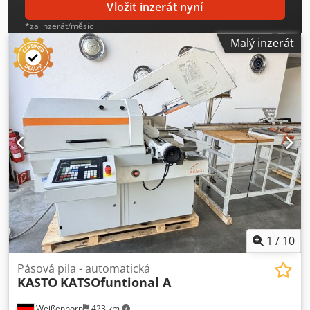
Vložit inzerát nyní
*za inzerát/měsíc
Malý inzerát
1
/
10
Pásová pila - automatická
KASTO
KATSOfuntional A
Weißenhorn
423 km