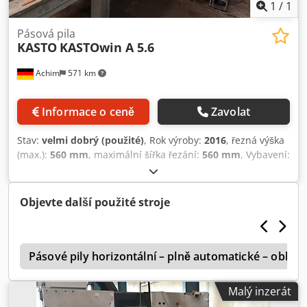
drobných dílů a náhradních dílů včetně 2 ks pilových pásů
1
/
1
včetně návodů k obsluze
Pásová pila
KASTO
KASTOwin A 5.6
Achim
571 km
Informace o ceně
Zavolat
Stav:
velmi dobrý (použité)
, Rok výroby:
2016
, řezná výška
(max.):
560 mm
, maximální šířka řezání:
560 mm
, Vybavení:
Označení CE
, K dispozici od poloviny července na skladě.
KAST=win A 5.6, rok výroby 2011 Dedezhtv Eopfx Aipjck
Objevte další použité stroje
r
Pásové pily horizontální – plně automatické – obla
Malý inzerát