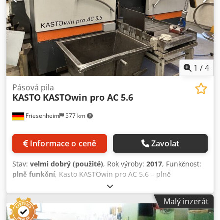
Čerpadlo chladicí kapaliny Brinkmann TS12/190-65 0,27 kW
/ 0,63 A 3000 Čerpadlo chladicí kapaliny Brinkmann TB
100/270 0,24 kW / 0,44 A 3000 Čerpadlo na odvod třísek
Huber + Moser 693/8F 0,08 kW / 0,65 A 750 Pohonná
jednotka podávacího systému SEW SA 42 DT 71 DB 0,12 kW
/ 0,69 A 750
1
/
4
Pásová pila
KASTO
KASTOwin pro AC 5.6
Friesenheim
577 km
Informace o ceně
Zavolat
Stav:
velmi dobrý (použité)
, Rok výroby:
2017
, Funkčnost:
plně funkční
, Kasto KASTOwin pro AC 5.6 – plně
automatická pásová pila na kov (2017) Výrobce: Kasto
Dsdpszl Tfhjfx Aipeck Typ: KASTOwin pro AC 5.6 Rok
Malý inzerát
výroby: 2017 Stav: použitá, v provozuschopném stavu
Provozní hodiny: viz fotografie. Rozsah dodávky: -