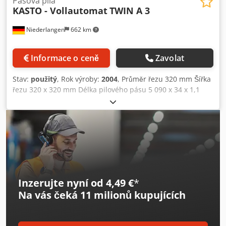
Pásová pila
KASTO - Vollautomat
TWIN A 3
Niederlangen
662 km
Informace o ceně
Zavolat
Stav:
použitý
, Rok výroby:
2004
, Průměr řezu 320 mm Šířka
řezu 320 x 320 mm Délka pilového pásu 5 090 x 34 x 1,1
mm Rychlost řezu 20–110 m/min Délka posuvu 750 mm
(jednoduchý posuv) Nejmenší průměr 10,0 mm Nejmenší
délka řezu 6,0 mm Celkový příkon 7,0 kW Hmotnost stroje
cca 2 200 kg Výbava: Dodpjzluk Ssfx Aipeck - plně
automatická pásková pila na kovy - s řídicím systémem
KASTO-CompactControl - plynule nastavitelná rychlost
pásu - délka posuvu 750–20 000 mm při vícenásobném
posuvu - originální provozní návod
Inzerujte nyní od 4,49 €
*
Na vás čeká
11 milionů kupujících