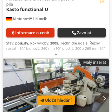
pila
Kasto
functional U
Mindelheim
414 km
Informace o ceně
Zavolat
Stav:
použitý
, Rok výroby:
2005
, Technické údaje: Řezný
rozsah: 90° kruhový: 260 mm 90° plochý: 300 x 260 mm 90°
čtvercový: 260 x 260 mm +45° kruhový: 200 mm Dcodex Irx
Ijpfx Aipek +45° plochý: 200 x 240 mm +45° čtvercový: 200 x
Malý inzerát
200 mm +60° kruhový: 165 mm +60° plochý: 160 x 120 mm
+60° čtvercový: 150 x 150 mm -45° kruhový: 200 mm -45°
plochý: 200 x 240 mm -45° čtvercový: 200 x 200 mm
Nejkratší zbytková délka: 35 mm Celkový příkon: 2,0 kW
Pilový motor, výkon – frekvenčně řízený: 1,5 kW Řezná
rychlost plynule nastavitelná při frekvenčním řízení: 20–110
m/min Rozměry pilového pásu: 2910 x 27 x 0,9 mm
Uložit hledání
Rozměry a hmotnost: Délka cca: 1020 mm Šířka cca: 1830
mm Výška, horní díl spuštěný, cca: 1460 mm Výška, horní
díl v nejvyšší poloze: 1900 mm Výška materiálové podpěry: