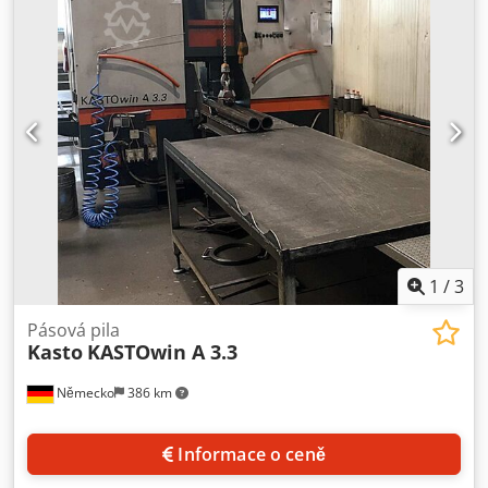
1
/
3
Pásová pila
Kasto
KASTOwin A 3.3
Německo
386 km
Informace o ceně