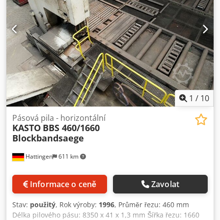
1
/
10
Pásová pila - horizontální
KASTO
BBS 460/1660
Blockbandsaege
Hattingen
611 km
Informace o ceně
Zavolat
Stav:
použitý
, Rok výroby:
1996
, Průměr řezu: 460 mm
Délka pilového pásu: 8350 x 41 x 1,3 mm Šířka řezu: 1660