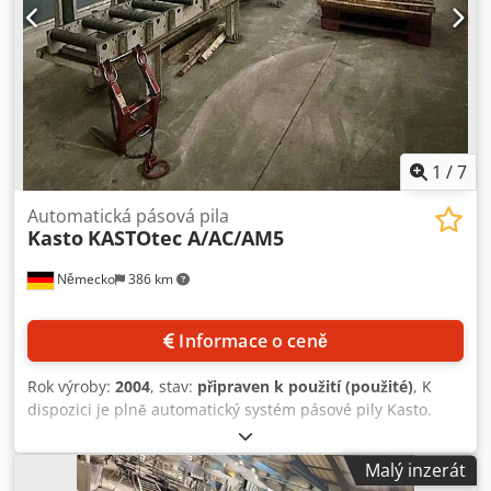
cca 890 kg | Uvedené rozměry jsou přibližné. Všechny
ostatní údaje bez záruky.| Šedá | Ocel Dedeyicg Iopfx
Aipock
1
/
7
Automatická pásová pila
Kasto
KASTOtec A/AC/AM5
Německo
386 km
Informace o ceně
Rok výroby:
2004
, stav:
připraven k použití (použité)
, K
dispozici je plně automatický systém pásové pily Kasto.
Rozsah řezu při 90°: kulatý materiál: 530 mm, čtvercový
materiál: 530 mm/530 mm, plochý materiál: 530 mm/640
Malý inzerát
mm, délka pilového kotouče: 7675 mm, šířka pilového