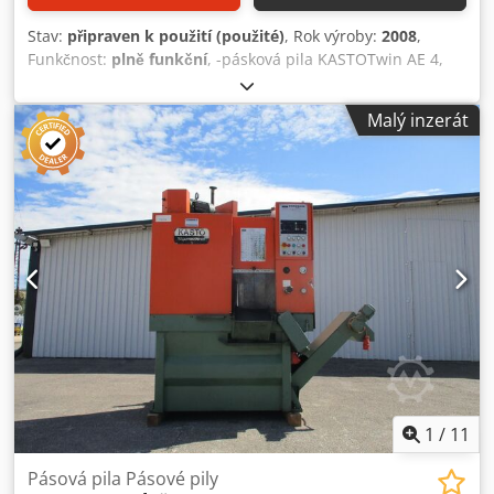
Stav:
připraven k použití (použité)
, Rok výroby:
2008
,
Funkčnost:
plně funkční
, -pásková pila KASTOTwin AE 4,
automat CNC -průměr řezu hřídele 400 mm -rozměry 400 x
400 -jednorázový posuv 900 mm, opakovatelnost x999
Malý inzerát
-řežný pás 5009 x 34 x 1,1 (navíc 3 kusy, hodnota přibližně
1 tisíc) -automatický odvodník třísek -čerpadlo chladicí
kapaliny Dcjdszp Dpxjpfx Aipjk -dokumentace -originální,
velmi robustní a certifikované válcové stoly, 1 výstupní o
délce 200 cm a 1 vstupní o délce 400 cm, celkem 600 cm
válcových stolů -stroj je funkční a připravený k použití, lze
si jej prohlédnout v Głoskowie u Varšavy -Stroj byl
pravidelně servisován až do konce roku 2025. -Můžeme
vám pomoci s organizací přepravy -hmotnost 2200 kg -cena
bez DPH
1
/
11
Pásová pila Pásové pily