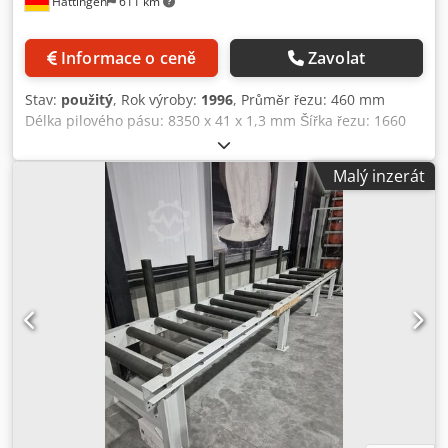
Hattingen
611 km
materiály: pásy z tvrdokovu VÝKONOVÉ ÚDAJE Rychlost
pilového pásu: plynule nastavitelná 14 – 75 m/min Posuv
(krokový posuv): plynule nastavitelný 0,7 – 220 m/min
Informace o ceně
Zavolat
Elektrické připojení: 400 V / 50 Hz / 30 kW (celkový příkon)
Množství chladicí kapaliny: 6,5 l Hlučnost: 73 dB(A) Funkce
Stav:
použitý
, Rok výroby:
1996
, Průměr řezu: 460 mm
Výrobce Typ Výkon (kW) / Proud (A) Otáčky (ot/min) -----
Délka pilového pásu: 8350 x 41 x 1,3 mm Šířka řezu: 1660
Pilový motor Sieber VM6-1054/750/4 7,5 kW / 15,6 A 1500
mm Celkový příkon: 30 kW Hmotnost stroje: přibližně 21
Hydraulický motor BauKnecht DT90-S4F 1,1 kW / 3,0 A 1500
900 kg Pro podrobné informace o technických údajích
HYDRAULICKÁ AGREGÁT Rexroth UL 205S2016294/1 2,2 kW
Malý inzerát
doporučujeme provést inspekci na místě. KASTO BBS
/ 5,6 A 1500 Motor pro vedení pásu SEW KG 35 1,2/4,8 kW /
460/1660 2 identické stroje (stejné obrázky, druhý stroj je
4,6/10 A 750/3000 Jmenovitá rychlost SEW KE66 DT 80 N
vyroben v roce 1996) Výrobce: KASTO Maschinenbau GmbH
612 0,12/0,48 kW / 0,69/1,32 A 750/3000 Rychlý posuv SEW
& Co. KG Adresa: Industriestr. 14, D-77856 Achern-
KE66 DT 80 N 612 0,12/0,48 kW / 0,69/1,32 A 750/3000
Gamshurst Typ: BBS 460/1660 (stolová pila s vodorovným
Nastavovací motor Sieber DE26,18 kW / 0,6 A 3000
řezem / pila s pásovou pilou) Řada: 101 Číslo stroje: 6319
Čerpadlo chladicí kapaliny Brinkmann TS12/190-65 0,27 kW
101 004 Rok výroby: 1996 ROZMĚRY A HMOTNOST
/ 0,63 A 3000 Čerpadlo chladicí kapaliny Brinkmann TB
Hmotnost: 21 900 kg (technický list) / přibližně 17 700 kg
100/270 0,24 kW / 0,44 A 3000 Čerpadlo pro odstraňování
(plán základů) Výška uložení materiálu: 1 550 mm
třísek Huber + Moser 693/8F 0,08 kW / 0,65 A 750 Podávací
Dsdpfszmy Sqjx Aipjck Prostorové nároky stroje (D x Š x V):
zařízení pilového pásu SEW SA 42 DT 71 DB 0,12 kW / 0,69
přibližně 1,24 × 3,28 × 3,49 m Minimální instalační plocha s
A 750
příslušenstvím/volitelným vybavením: přibližně 20,19 ×
10,67 × 3,95 m Rozsah řezu (při 90°) Kulatý materiál: Ø 460