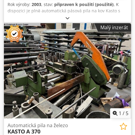
Rok výroby:
2003
, stav:
připraven k použití (použité)
, K
dispozici je plně automatická pásová pila na kov Kasto s
válečkovými drahami. Úhel řezu min./max.: -45°/60°, max.
průměr řezu: 260 mm, max. řezné rozměry X/Y: 300
Malý inzerát
mm/260 mm, rozměry pilového pásu X/Y/Z: cca 2910
mm/27 mm/0,9 mm, rozměry stroje X/Y/Z: cca 1500
mm/1850 mm/1500 mm, hmotnost: cca 900 kg, řízení:
Kasto BasicControl. Stroj je částečně nefunkční. Prohlídka
na místě je možná. Dcsdpfxoycwrho Aipsk
1
/
5
Automatická pila na železo
KASTO
A 370