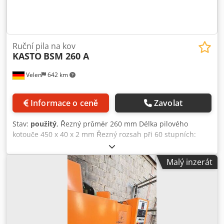
Ruční pila na kov
KASTO
BSM 260 A
Velen
642 km
Informace o ceně
Zavolat
Stav:
použitý
, Řezný průměr 260 mm Délka pilového
kotouče 450 x 40 x 2 mm Řezný rozsah při 60 stupních:
čtverec 240 mm Řezný rozsah při 90 stupních: obdélník
260 x 180 mm Celkový potřebný výkon 2,0/2,6 kW Hmotnost
Malý inzerát
stroje cca 1,4 t Rozměry D x Š x V 2,1 x 1,7 x 1,0 m
Hydraulická automatická rámová pila - Zařízení pro
chlazení Dodpjyt R Ikjfx Aipjck - 2 rychlosti