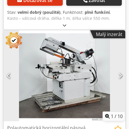
Dotazovat se
Zavolat
Stav:
velmi dobrý (použité)
, Funkčnost:
plně funkční
,
Kasto – válcová dráha, délka 1 m, šířka válce 550 mm.
Nosnost 3 tuny. Dedezm S Dlopfx Aipjck
Malý inzerát
1
/
10
Polautomatická horizontální pásová