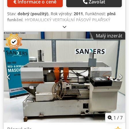
Informace o ceně
Zavolat
Stav:
dobrý (použitý)
, Rok výroby:
2011
, Funkčnost:
plně
funkční
, HYDRAULICKÝ VERTIKÁLNÍ PÁSOVÝ PILAŘSKÝ
AUTOMAT VÝROBCE / ZEMĚ PŮVODU: KASTO MODEL / TYP:
SSB A 2 ROK VÝROBY / NOVÝ: 2011 Rozsah řezu (kruh): 260
Malý inzerát
mm Rozsah řezu (plochý – šířka x výška): 260 x 260 mm
Minimální průměr řezaného materiálu: 10 mm Rozměry
pilového pásu: 4115 x 41 x 1,3 mm Výkon pohonu: 5,5 kW
Rychlost řezu: 15 – 125 m/min Délka posuvu materiálu na
jeden zdvih: 608 mm Délka posuvu materiálu při
vícenásobném posuvu: max. 9999 mm Hmotnost stroje:
2200 kg Veškeré údaje jsou uvedeny bez záruky –
vyhrazeno právo na změnu. Výbava / Příslušenství Dcodezr
D Umjpfx Aipek - Odstraňovač třísek - Provozní manuál /
dokumentace - Válečková dráha, délka 3600 mm - Pilové
pásy – několik kusů
1
/
7