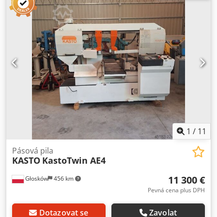
délka zbytkového kusu: 10 mm, maximální rychlost řezání:
125 m/min, rozměry pásového listu X/Y/Z: 4115 mm/41
mm/1,3 mm, řídicí systém: Kasto minipos 807, hmotnost:
přibližně 2200 kg. Prohlídka je možná po předchozí
domluvě. Dcsdpezrzn Rjfx Aipsk
1
/
11
Pásová pila
KASTO
KastoTwin AE4
11 300 €
Głosków
456 km
Pevná cena plus DPH
Dotazovat se
Zavolat