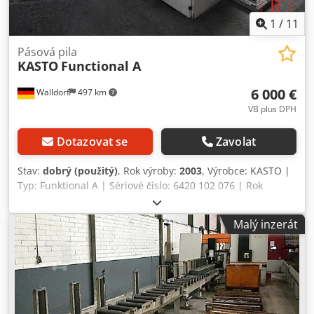
1
/
11
Pásová pila
KASTO
Functional A
6 000 €
Walldorf
497 km
VB plus DPH
Dotazovat se
Zavolat
Stav:
dobrý (použitý)
, Rok výroby:
2003
, Výrobce: KASTO |
Typ: Funktional A | Sériové číslo: 6420 102 076 | Rok
výroby: 2003 | Výkon motoru: 2,5 kW | Automatická pásová
pila na kov | Elektrický hlavní pohon | Hydraulický upínací
Malý inzerát
a podávací systém | Integrované podávání materiálu s
válečkovou dráhou | Válečkové dráhy po obou stranách |
Hydraulický materiálový svěrák | Vedení pilového pásu s
přívodem chladicí kapaliny | Ovládací panel se řízením a
nouzovým vypínačem | Pro tyčový a profilový materiál |
Rozměry: cca 1700 mm x 1550 mm x 3600 mm (ŠxVxD) |