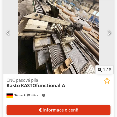
kotouče: 54 mm, tloušťka pilového kotouče: 1,6 mm, řezná
rychlost: 120 m/min. Celkové rozměry systému X/Y: cca.
18000mm/4000mm, hmotnost: cca. 6000 kg. Včetně
válečkových dopravníků. Dokumentace k dispozici.
Prohlídka na místě je možná. Dsdpfx Asv S E Edjipjck
1
/
8
CNC pásová pila
Kasto
KASTOfunctional A
Německo
386 km
Informace o ceně