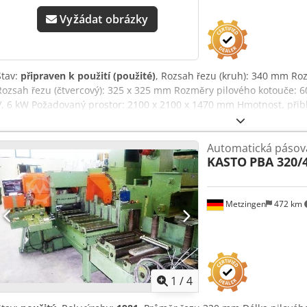
Vyžádat obrázky
Stav:
připraven k použití (použité)
, Rozsah řezu (kruh): 340 mm Ro
Rozsah řezu (čtvercový): 325 x 325 mm Rozměry pilového kotouče: 
V, 6 kW Požadovaný prostor: 2100 x 2100 x 1470 mm Hmotnost, při
Automatická pásová 
KASTO
PBA 320/
Metzingen
472 km
1
/
4