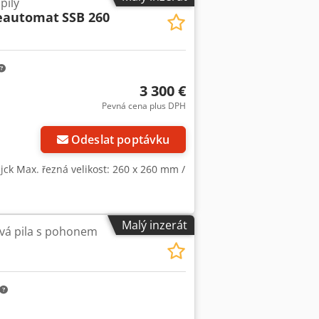
pily
eautomat
SSB 260
3 300 €
Pevná cena plus DPH
Odeslat poptávku
k Max. řezná velikost: 260 x 260 mm /
Malý inzerát
ová pila s pohonem