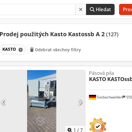
Hledat
Pro
Prodej použitých Kasto Kastossb A 2
(127)
KASTO
Odebrat všechny filtry
Pásová pila
KASTO
KASTOssb
Sasbachwalden
55
1
/
7