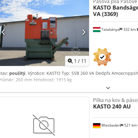
Pásová pila Pásové 
KASTO Bandsäg
VA (3369)
Tatabánya
332 km
1
/
11
Stav:
použitý
, Výrobce: KASTO Typ: SSB 260 VA Dedpfx Amoxcnppshjc
Průměr: 260 mm Hmotnost: 1915 kg
Pilka na kov & pás
KASTO
240 AU
Wiesbaden
521 km