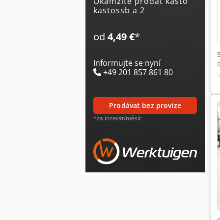
Okamžitě prodat kasto
kastossb a 2
od
4,49 €
*
Informujte se nyní
+49 201 857 861 80
prodávat bez provize
*za inzerát/měsíc