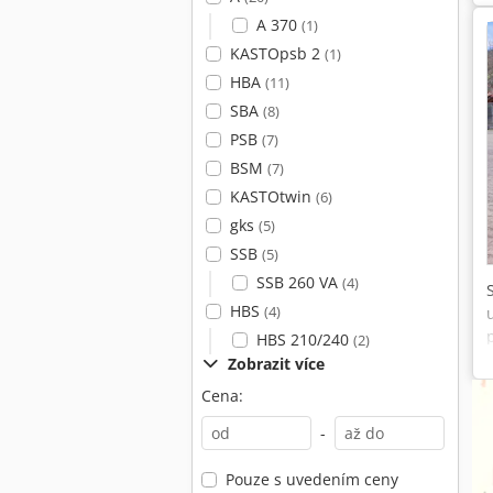
A 370
(1)
KASTOpsb 2
(1)
HBA
(11)
SBA
(8)
PSB
(7)
BSM
(7)
KASTOtwin
(6)
gks
(5)
SSB
(5)
SSB 260 VA
(4)
HBS
(4)
HBS 210/240
(2)
Zobrazit více
Cena:
-
Pouze s uvedením ceny