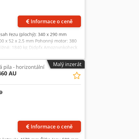
Informace o ceně
zsah řezu (plochý): 340 x 290 mm
600 x 52 x 2,5 mm Pohonný motor: 380
bližně: 1840 kg Djdpfx Amoznvnkoheck
Malý inzerát
pila - horizontální
460 AU
Informace o ceně