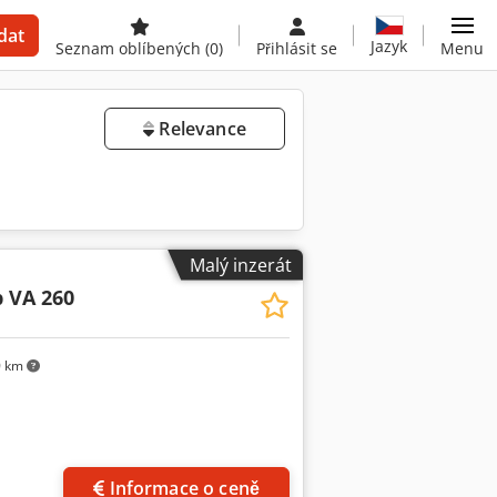
dat
Jazyk
Seznam oblíbených
(0)
Přihlásit se
Menu
Relevance
Malý inzerát
 VA 260
0 km
Informace o ceně