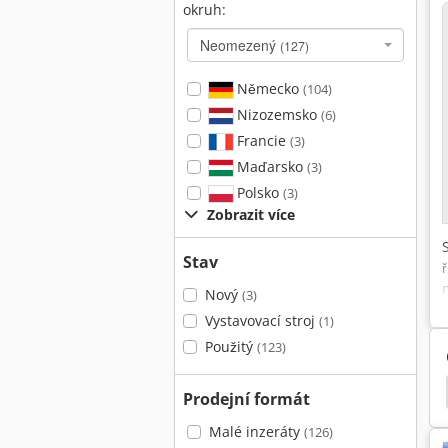
okruh:
Neomezený
(127)
Německo
(104)
Nizozemsko
(6)
Francie
(3)
Maďarsko
(3)
Polsko
(3)
Zobrazit více
Stav
Nový
(3)
Vystavovací stroj
(1)
Použitý
(123)
0 Dgh
Mep Shark 281 Sxi Evo
Flott Hbs 250 Ha
Prodejní formát
Malé inzeráty
(126)