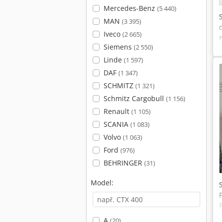
Mercedes-Benz
(5 440)
MAN
(3 395)
Iveco
(2 665)
Siemens
(2 550)
Linde
(1 597)
DAF
(1 347)
SCHMITZ
(1 321)
Schmitz Cargobull
(1 156)
Renault
(1 105)
SCANIA
(1 083)
Volvo
(1 063)
Ford
(976)
BEHRINGER
(31)
Model:
A
(20)