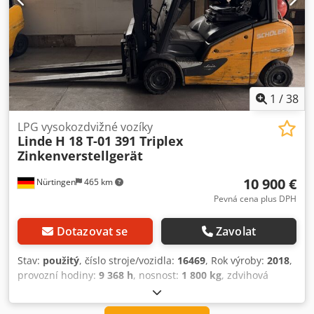
1
/
38
LPG vysokozdvižné vozíky
Linde
H 18 T-01 391 Triplex
Zinkenverstellgerät
10 900 €
Nürtingen
465 km
Pevná cena plus DPH
Dotazovat se
Zavolat
Stav:
použitý
, číslo stroje/vozidla:
16469
, Rok výroby:
2018
,
provozní hodiny:
9 368 h
, nosnost:
1 800 kg
, zdvihová
výška:
4 600 mm
, volný zdvih:
1 460 mm
, těžiště nákladu:
500 mm
, stavební výška:
2 100 mm
, délka vidlic:
1 000