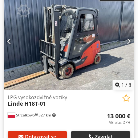
ISO třída: ISO třída 2 = 1 000 - 2 500 kg Typ stožáru: Triplex
Stav: Připraven k provozu, plně funkční Technický stav:
dobrý Boční posuv, 3. ventil, topení, celokabina,
1
/
8
LPG vysokozdvižné vozíky
Linde
H18T-01
13 000 €
Strzałkowo
327 km
VB plus DPH
Dotazovat se
Zavolat