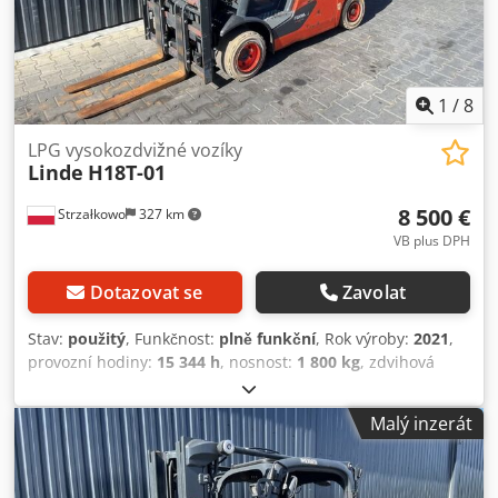
1
/
8
LPG vysokozdvižné vozíky
Linde
H18T-01
8 500 €
Strzałkowo
327 km
VB plus DPH
Dotazovat se
Zavolat
Stav:
použitý
, Funkčnost:
plně funkční
, Rok výroby:
2021
,
provozní hodiny:
15 344 h
, nosnost:
1 800 kg
, zdvihová
výška:
4 775 mm
, volný zdvih:
1 569 mm
, typ paliva:
plyn
,
typ stožáru:
triplex
, stavební výška:
2 171 mm
, typ pohonu:
Malý inzerát
Treibgas
, vysokozdvižný vozík na LPG Třída ISO: třída ISO 2
= 1 000 - 2 500 kg Typ stožáru: Triplex Stav: Připraven k
použití a plně funkční Technický stav: dobrý Dodpfx Aaozc