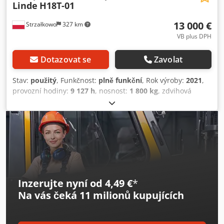
Linde
H18T-01
13 000 €
Strzałkowo
327 km
VB plus DPH
Dotazovat se
Zavolat
Stav:
použitý
, Funkčnost:
plně funkční
, Rok výroby:
2021
,
provozní hodiny:
9 127 h
, nosnost:
1 800 kg
, zdvihová
výška:
5 225 mm
, volný zdvih:
1 719 mm
, typ paliva:
plyn
,
typ stožáru:
triplex
, stavební výška:
2 321 mm
, typ pohonu:
Treibgas
, Plynový vysokozdvižný vozík Dodpfxszq Izze
Aateck ISO třída: ISO třída 2 = 1 000 - 2 500 kg Typ stožáru:
Triplex Stav: Připraven k provozu, plně funkční Technický
stav: dobrý Boční posuv, 3. ventil, topení, celokabina,
Inzerujte nyní od 4,49 €
*
Na vás čeká
11 milionů kupujících