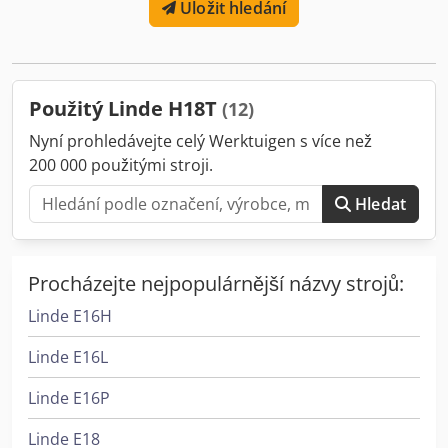
Uložit hledání
mm
, velikost přední pneumatiky:
2 x 18x7-8 20 - 40%
,
velikost zadní pneumatiky:
2 x 18x7-8 0 - 20%
, celková
hmotnost:
3 265 kg
, typ motoru: LPG, výrobce: Linde
Dcjdpfew Snwtex Aatek
Použitý Linde H18T
(12)
Nyní prohledávejte celý Werktuigen s více než
200 000 použitými stroji.
Hledat
Procházejte nejpopulárnější názvy strojů:
Linde E16H
Linde E16L
Linde E16P
Linde E18