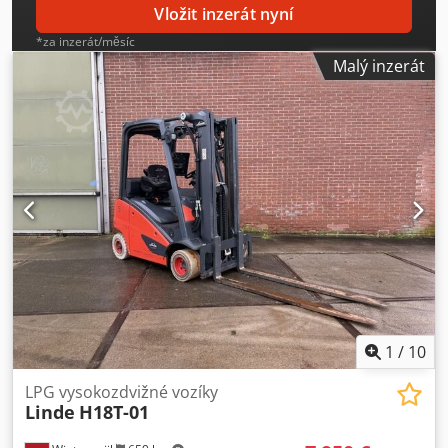
Vložit inzerát nyní
*za inzerát/měsíc
Malý inzerát
1
/
10
LPG vysokozdvižné vozíky
Linde
H18T-01