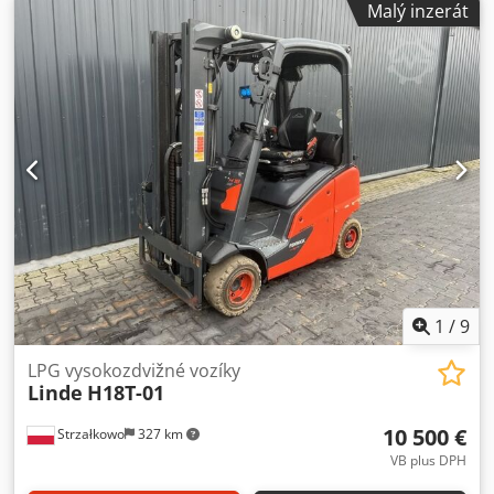
Malý inzerát
1
/
9
LPG vysokozdvižné vozíky
Linde
H18T-01
10 500 €
Strzałkowo
327 km
VB plus DPH