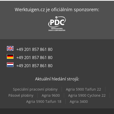
Linde H50T
Werktuigen.cz je oficiálním sponzorem:
Linde H60T
Linde H80D
Linde H80T
+49 201 857 861 80
Linde L10B
+49 201 857 861 80
Linde L12I
+49 201 857 861 80
Linde L16R
Aktuální hledání strojů:
Linde R12B
Speciální pracovní plošiny
Agria 5900 Taifun 22
Linde T18
Pásové plošiny
Agria 9600
Agria 5900 Cyclone 22
Agria 5900 Taifun 18
Agria 3400
Linde T20S