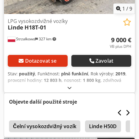
1
/
9
LPG vysokozdvižné vozíky
Linde
H18T-01
9 000 €
Strzałkowo
327 km
VB plus DPH
Dotazovat se
Zavolat
Stav:
použitý
, Funkčnost:
plně funkční
, Rok výroby:
2019
,
provozní hodiny:
12 803 h
, nosnost:
1 800 kg
, zdvihová
výška:
4 625 mm
, volný zdvih:
1 519 mm
, typ paliva:
plyn
,
typ stožáru:
triplex
, stavební výška:
2 121 mm
, typ pohonu:
Treibgas
, Vysokozdvižný vozík na pohon LPG ISO třída: ISO
Objevte další použité stroje
třída 2 = 1.000 - 2.500 kg Typ stožáru: Triplex Stav:
Připraven k provozu a plně funkční Technický stav: dobrý
Dodpoy Iixxefx Aatjck 3. ventil, 4. ventil, topení, kompletní
T
kabina,
Čelní vysokozdvižný vozík
Linde H50D
Lin