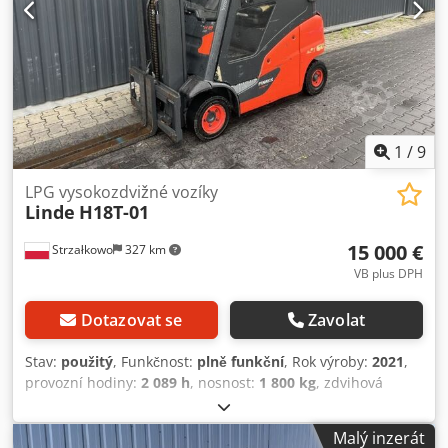
1
/
9
LPG vysokozdvižné vozíky
Linde
H18T-01
15 000 €
Strzałkowo
327 km
VB plus DPH
Dotazovat se
Zavolat
Stav:
použitý
, Funkčnost:
plně funkční
, Rok výroby:
2021
,
provozní hodiny:
2 089 h
, nosnost:
1 800 kg
, zdvihová
výška:
4 925 mm
, volný zdvih:
1 619 mm
, typ paliva:
plyn
,
typ stožáru:
triplex
, stavební výška:
2 221 mm
, typ pohonu:
Malý inzerát
Treibgas
, Plynový vysokozdvižný vozík Dcjdpezri Rajfx Aatsk