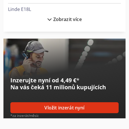
Linde E18L
Zobrazit více
Linde E18Ph
Linde E20L
Linde H14D
Linde H14T
Linde H16D
Inzerujte nyní od 4,49 €
*
Linde H16T
Na vás čeká
11 milionů kupujících
Linde H18D
Linde H40D
Vložit inzerát nyní
Linde H40T
*za inzerát/měsíc
Linde H45T