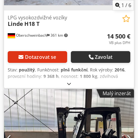
1
/
6
LPG vysokozdvižné vozíky
Linde
H18 T
14 500 €
Oberschweinbach
361 km
VB plus DPH
Dotazovat se
Zavolat
Stav:
použitý
, Funkčnost:
plně funkční
, Rok výroby:
2016
,
provozní hodiny:
9 368 h
, nosnost:
1 800 kg
, zdvihová
výška:
5 220 mm
, typ paliva:
plyn
, typ stožáru:
triplex
,
stavební výška:
2 350 mm
, typ pohonu:
Treibgas
,
Malý inzerát
vysokozdvižný vozík na LPG Typ stožáru: Triplex Technický
stav: dobrý Dedpfju Adpmex Aatjck Boční posuv, 3. ventil,
4. ventil,