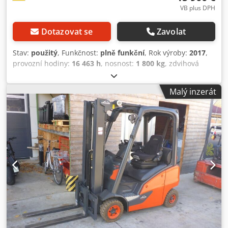
VB plus DPH
Dotazovat se
Zavolat
Stav:
použitý
, Funkčnost:
plně funkční
, Rok výroby:
2017
,
provozní hodiny:
16 463 h
, nosnost:
1 800 kg
, zdvihová
výška:
4 650 mm
, volný zdvih:
150 mm
, typ paliva:
plyn
,
typ stožáru:
simplex
, stavební výška:
2 800 mm
, typ
Malý inzerát
pohonu:
Treibgas
, vysokozdvižný vozík na LPG Těžiště
nákladu: 500 Třída ISO: třída ISO 2 = 1 000 - 2 500 kg Typ
stožáru: Standardní Technický stav: dobrý Typ předních
pneumatik: Superelastické Stav předních pneumatik: 60 -
80 % Zadní pneumatiky Typ: Superelastické Dsdpfxjun Db
Eo Aateck Stav zadních pneumatik: 60 - 80 % Popis: Vozidlo
je UVV - zkontrolováno. Stroj je před dodáním servisován a
vyčištěn. Stroj může být na přání přelakován. Tlačná vidlice,
boční posuv, 3. ventil, 4. ventil, přední pracovní světla,
polokapotáž, topení,