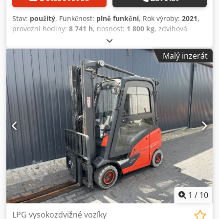
Stav:
použitý
, Funkčnost:
plně funkční
, Rok výroby:
2021
,
provozní hodiny:
8 741 h
, nosnost:
1 800 kg
, zdvihová
výška:
4 625 mm
, volný zdvih:
1 519 mm
, typ paliva:
plyn
,
typ stožáru:
triplex
, stavební výška:
2 121 mm
, typ pohonu:
Malý inzerát
Treibgas
, Plynový vysokozdvižný vozík ISO třída: ISO třída 2
= 1 000 - 2 500 kg Dcjdezri H Uspfx Aatok Typ stožáru:
Triplex Stav: Připraven k provozu, plně funkční Technický
stav: dobrý Boční posuv, 3. ventil, topení, celokabina,
1
/
10
LPG vysokozdvižné vozíky