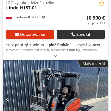
LPG vysokozdvižné vozíky
Linde
H18T-01
10 500 €
Strzałkowo
327 km
VB plus DPH
Dotazovat se
Zavolat
Stav:
použitý
, Funkčnost:
plně funkční
, Rok výroby:
2019
,
provozní hodiny:
10 275 h
, nosnost:
1 800 kg
, zdvihová
výška:
4 625 mm
, volný zdvih:
1 519 mm
, typ paliva:
plyn
,
typ stožáru:
triplex
, stavební výška:
2 121 mm
, typ pohonu:
Malý inzerát
Treibgas
, Plynový vysokozdvižný vozík ISO třída: ISO třída 2
= 1 000 - 2 500 kg Typ stožáru: Triplex Stav: Připraven k
provozu a plně funkční Technický stav: dobrý Dcodpfsyiwb
Aex Aatjk 3. ventil, 4. ventil,