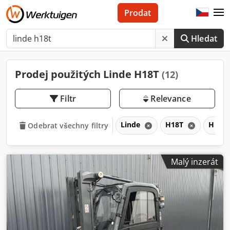
Prodat
Hledat
Prodej použitých Linde H18T
(12)
Filtr
Relevance
Linde
H18T
H
Odebrat všechny filtry
Malý inzerát