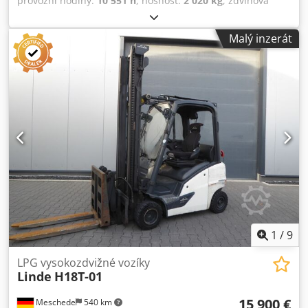
provozní hodiny:
10 551 h
, nosnost:
2 020 kg
, zdvihová
výška:
4 775 mm
, volný zdvih:
1 569 mm
, typ paliva:
plyn
,
typ stožáru:
triplex
, stavební výška:
2 171 mm
, typ pohonu:
Malý inzerát
Treibgas
, vysokozdvižný vozík na LPG Třída ISO: třída ISO 2
= 1 000 - 2 500 kg Typ stožáru: Triplex Stav: Připraven k
použití a plně funkční Technický stav: dobrý Boční posuv,
polohovací vidlice, Dcsdpszc A Syjfx Aatek 3. ventil, 4.
ventil,
1
/
9
LPG vysokozdvižné vozíky
Linde
H18T-01
15 900 €
Meschede
540 km