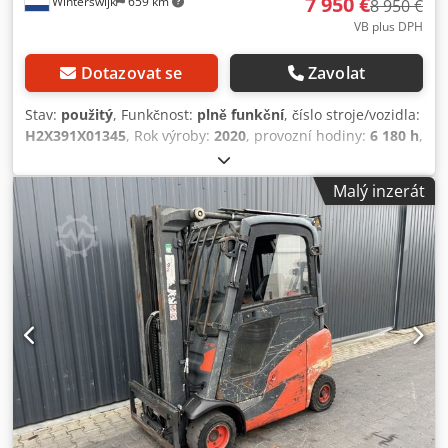
7 950 €
Winterswijk
659 km
8 950 €
VB plus DPH
Dotazovat se
Zavolat
Stav:
použitý
, Funkčnost:
plně funkční
, číslo stroje/vozidla:
H2X391X01345
, Rok výroby:
2020
, provozní hodiny:
6 180 h
,
nosnost:
1 800 kg
, zdvihová výška:
4 620 mm
, typ paliva:
plyn
, typ stožáru:
triplex
, stavební výška:
2 120 mm
, typ
Malý inzerát
pohonu:
Treibgas
, Plynový vysokozdvižný vozík Výrobní
číslo podvozku: H2X391X01345 Těžiště břemene: 500 Typ
stožáru: Triplex Stav: Připraven k provozu a plně funkční
Djdpfxsyw U Ttj Aatock Technický stav: dobrý Přední
pneumatiky typ: Superelastik Zadní pneumatiky typ:
Superelastik 3. ventil, 4. ventil, vnitřní zrcátko, vyhřívané
sedadlo,