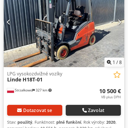
A N Eoteck Boční posuv, polohovací vidlice, 3. ventil, 4.
ventil,
1
/
8
LPG vysokozdvižné vozíky
Linde
H18T-01
10 500 €
Strzałkowo
327 km
VB plus DPH
Dotazovat se
Zavolat
Stav:
použitý
, Funkčnost:
plně funkční
, Rok výroby:
2020
,