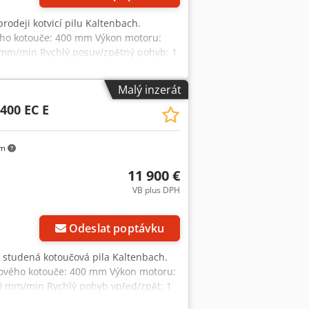
prodeji kotvicí pilu Kaltenbach.
vého kotouče: 400 mm Výkon motoru:
0 mm/min Rychlý posuv/zpětný pohyb: 1
 mm Pracovní rozsah pro hranaté
mm Pracovní rozsah pro kulaté
Malý inzerát
lu řezu: 0° – 90° – 0° Rozměry (délka
400 EC E
a/převzetí v 89558 Boehmenkirch
 nakládku.
km
11 900 €
VB plus DPH
Odeslat poptávku
e studená kotoučová pila Kaltenbach.
ilového kotouče: 400 mm Výkon motoru:
00 mm/min Rychlý pohyb vpřed/zpět: 1
anného materiálu: 120 mm Pracovní