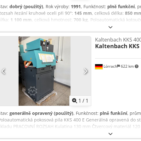
Stav:
dobrý (použitý)
, Rok výroby:
1991
, Funkčnost:
plně funkční
, 
Rozsah řezání kruhové oceli při 90°:
145 mm
, celková délka:
850 m
šířka:
1 100 mm
, celková hmotnost:
700 kg
, Poloautomatická kotouč
pilový kotouč Ø 400 mm, řezná kapacita Ø cca 145 mm, motor 3,0 / 4
vertikální upínání, 2 manuální horizontální upínání, dorazy 30°, 45°
Kaltenbach KKS 400
systém, rozměry 85 x 110 x 180 cm, hmotnost cca 700 kg Crsdpfxowp
Kaltenbach
KKS 
Lörrach
622 km
Požádat o více
obráz
1
/
1
Stav:
generálně opravený (použitý)
, Funkčnost:
plně funkční
, prům
Poloautomatická pokosová pila KKS 400 E Generálně opravená do st
skladu PRACOVNÍ ROZSAH Kulatina 130 mm Čtvercový materiál 120 
Af Aerf Vaše výhody: - Stroj generálně opravený přímo u výrobce vč
Všechny stroje jsou kompletně demontovány a generálně opraveny -