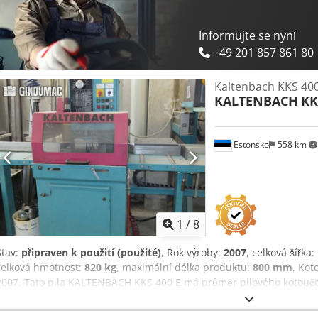
1150/930/H1765 mm - Celkové rozměry: 10810/1150/H1765 mm - Cel
Informujte se nyní
+49 201 857 861 80
Kaltenbach KKS 400
KALTENBACH
KK
Estonsko
558 km
1
/
8
Stav:
připraven k použití (použité)
, Rok výroby:
2007
, celková šířka:
celková hmotnost:
820 kg
, maximální délka produktu:
800 mm
, Kot
2007. Tato pila KALTENBACH KKS 400 E má průměr pilového kotouče
rychlosti posuvu až do 1000 mm/min. Stroj má robustní hmotnost 8
Pokud chcete získat kvalitní řezné schopnosti, zvažte stroj KALTEN