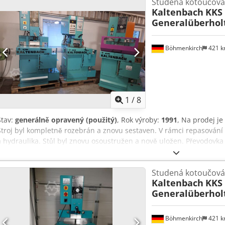
Studená kotoučová 
Kaltenbach
KKS 
Generalüberhol
Böhmenkirch
421 
1
/
8
Stav:
generálně opravený (použitý)
, Rok výroby:
1991
, Na prodej j
Stroj byl kompletně rozebrán a znovu sestaven. V rámci repasování
a hydraulika. Stůl byl znovu osoustružen a nově uložen. Převodovka 
1991 Průměr pilového kotouče: 400 mm Výkon motoru: 1,8/2,7 kW Řez
m/min Posuv: 0 - 1 000 mm/min Rychloposuv vpřed/zpět: 1 550 mm
Studená kotoučová 
Pracovní rozsah pro čtyřhranný materiál: 120 mm Pracovní rozsah p
Kaltenbach
KKS 
Pracovní rozsah pro kruhový materiál: 130 mm Crsdpoxq S Iljfx Af A
Generalüberhol
Rozsah pokosu: 0° - 90° - 0° Rozměry (DxŠxV): 1 080 x 900 x 1 760 
89558 Böhmenkirch Doprava možná na vyžádání. Pro nakládku je k d
Böhmenkirch
421 