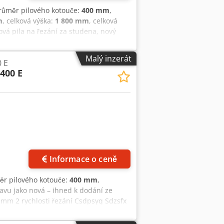
průměr pilového kotouče:
400 mm
,
m
, celková výška:
1 800 mm
, celková
ová pila na řezání za studena, nový
,0 kW, 2 rychlosti 1420/2880 ot./min,
, 60°, 90° na obou stranách, chladicí
Malý inzerát
 E
 Ipxo Af Aof
400 E
ků
Informace o ceně
ěr pilového kotouče:
400 mm
,
avu jako nová – ihned k dodání ze
mm 2 rychlosti řezání Csdpsyq Sdzsfx
etně 6měsíční záruky na náhradní díly -
 Používány jsou pouze originální