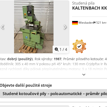
Studená pila
Pro další podrobnosti nás kontaktujte. • Průměr pilového kotouče: 
KALTENBACH
KK
plná ocel, HSS segmentový • Upevnění pilového kotouče: DIN 8576 • 
šroubů: 4 ks • Průměr kruhu šroubu: 80 mm • Průměr nosných šroub
mm/min (plynulá regulace) • Rychlý návrat: 1550 mm/min • Nastavení
Wiesbaden
521 km
Řezná rychlost (s nožem 400 mm): 10/20, 13/26 nebo 15/30 m/min. C
pohonné zařízení: Elektrické zařízení: 1,7 / 2,6 kW • Provozní napětí:
Celkový proud: 9 A • Hlavní pojistka: 16 A Doplňkové vybavení • Délk
1
/
4
Stav:
dobrý (použitý)
, Rok výroby:
1987
, Průměr pilového kotouče:
Obdélník: 305 x 40 mm V pokosu při 45° kruh: 130 mm Crjdpfsx Ir R
řezné rychlosti díky pólově přepínatelnému motoru: 9 a 18 m/min Po
nastavitelná: 0 - 1000 mm/min Pohon pily: 380 V, 1,7/2,6 kW Hmotno
válečkové dráhy: 1100 x 1000 x 1900 mm
Objevte další použité stroje
Studené kotoučové pily – poloautomatické – průměr p