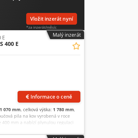
ková hmotnost: 1190 kg
Vložit inzerát nyní
*za inzerát/měsíc
Malý inzerát
 E
S 400 E
Informace o ceně
1 070 mm
, celková výška:
1 780 mm
,
oučová pila na kov vyrobená v roce
 400 mm a nabízí plynulou regulaci
20 kg a rozměry 800 x 1070 x 1780 mm.
BACH KKS 400 E, který máme na prodej.