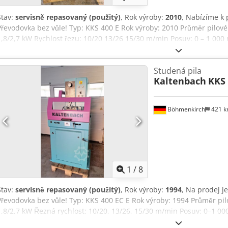
Stav:
servisně repasovaný (použitý)
, Rok výroby:
2010
, Nabízíme k 
Převodovka bez vůle! Typ: KKS 400 E Rok výroby: 2010 Průměr pilo
1,8/2,7 kW Rychlost řezu: 10/20 13/26 15/30 m/min Posuv: 0 – 1 00
550 mm/min Cjdjzrncuepfx Af Aorf Maximální pracovní rozsah: 130
materiály: 120 mm Pracovní rozsah pro ploché materiály: 305 x 20 
Studená pila
materiály: 130 mm Minimální pracovní rozsah: 10 x 10 mm Rozsah úh
Kaltenbach
KKS 
x šířka x výška): 1 080 x 900 x 1 760 mm Hmotnost: 900 kg Prohlídk
Možnost zaslání na vyžádání. K dispozici je vysokozdvižný vozík pro
Böhmenkirch
421 
1
/
8
Stav:
servisně repasovaný (použitý)
, Rok výroby:
1994
, Na prodej j
Převodovka bez vůle! Typ: KKS 400 EC E Rok výroby: 1994 Průměr p
1,8/2,7 kW Řezná rychlost: 10/20, 13/26, 15/30 m/min Posuv: 0–1 0
550 mm/min Max. pracovní rozsah: 130 mm Pracovní rozsah čtyřhr