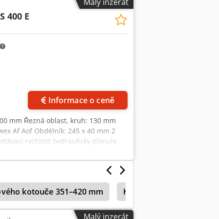
Malý inzerát
400 mm • Typy pilových kotoučů: HSS
S 400 E
Středicí otvor: 50 mm • Počet nosných
ů: 13 mm • Rychlost posuvu: 0-1000
 otočného stolu: ruční, +/- 90° •
rjdoy D Srmopfx Af Aof • Elektrické
 3x 400V / 50Hz • Řídicí napětí: 24V DC •
ový doraz T3/L 41 NC, 6 m (rok 2013)
Informace o ceně
 400 mm Řezná oblast, kruh: 130 mm
wex Af Aof Obdélník: 245 x 40 mm 2
dávací rychlost hydraulicky plynule
st cca: 800 kg Potřebný prostor bez
ilového kotouče 351–420 mm
Kaltenbach Kks 400 H
Malý inzerát