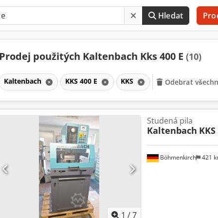
Hledat
Pro
Prodej použitých Kaltenbach Kks 400 E
(10)
Kaltenbach
KKS 400 E
KKS
Odebrat všechny
Studená pila
Kaltenbach
KKS 
Böhmenkirch
421 
1
/
7