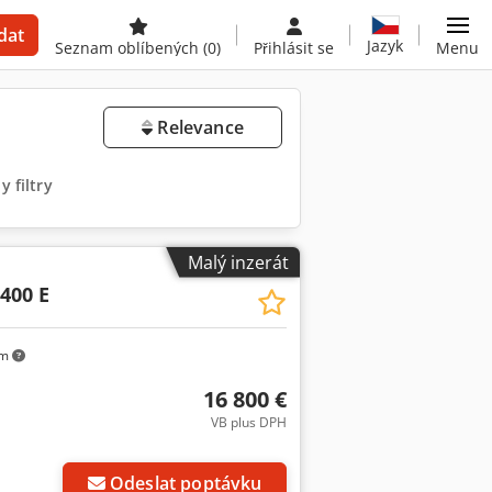
dat
Jazyk
Seznam oblíbených
(0)
Přihlásit se
Menu
Relevance
 filtry
Malý inzerát
400 E
km
16 800 €
VB plus DPH
Odeslat poptávku