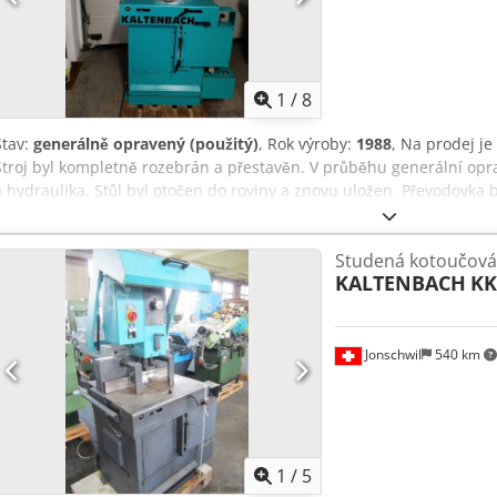
1
/
8
Stav:
generálně opravený (použitý)
, Rok výroby:
1988
, Na prodej je
Stroj byl kompletně rozebrán a přestavěn. V průběhu generální opr
a hydraulika. Stůl byl otočen do roviny a znovu uložen. Převodovka 
kotouče: 400 mm Credpfx Afsxb Aqxj Aof Výkon motoru: 1,8/2,7 kW Ř
m/min Rychlost posuvu: 0 - 1 000 mm/min Rychlý chod vpřed/vzad
Studená kotoučová 
rozsah: 130 mm Pracovní rozsah čtvercového materiálu: 120 mm Pra
KALTENBACH
KK
x 20 mm Pracovní rozsah kulatý materiál: 130 mm Pracovní rozsah m
90° - 0° Rozměry D x Š x V: 1 080 x 900 x 1 760 mm Hmotnost: 900 k
Boehmenkirch Doprava možná na vyžádání Pro nakládku je k dispozi
Jonschwil
540 km
1
/
5