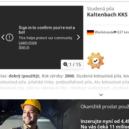
rozsah plochého materiálu: 305 x 20 mm Pracovní rozsah kulatiny:
Studená pila
x 10 mm Rozsah úhlů: 0°–90°–0° Rozměry (D x Š x V): 1 080 x 900 x
Kaltenbach
KKS 
R Rs Af Asf Prohlídka/odběr možný v 89558 Böhmenkirch Doprava m
vysokozdvižný vozík na místě.
Wiefelstede
637 k
1
/
15
Stav:
dobrý (použitý)
, Rok výroby:
2000
, Studená kotoučová pila, ko
kotoučová pila, pilařská linka, podpodlahová pila, Alu kotoučová pil
dorazová pila, pila na skleněné lišty - Výrobce: Kaltenbach, studen
dráhou vlevo/vpravo - Typ: KKS 400 E, poloautomat bez podávání ma
mm - Výkon pohonu: 1,8 / 2,7 kW - Rozsah řezu při 90 stupních (plo
Rozsah řezu při 45 stupních (plochý): 245 x 30 mm / kruhový Ø 130
Okamžitě prodat použi
řezu čtvercový: 90° 120 mm / 45° 110 mm - Pokos: otočný na obě stra
Rychlost posuvu pilového kotouče: plynule nastavitelná 0 - 1000 m
Inzerujte nyní od 4,4
4000/345/H1000 mm - Válečková dráha vpravo: celkem 6000/345/H1
Na vás čeká
11 milio