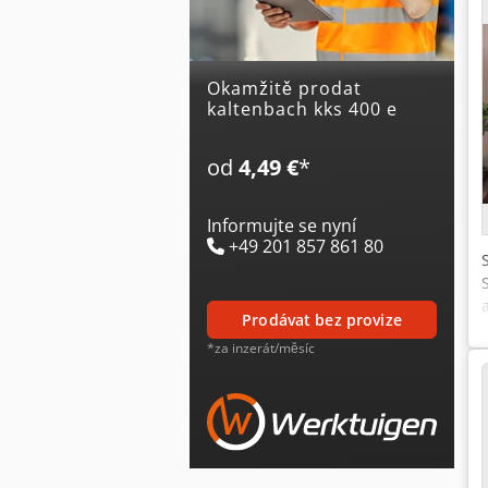
Okamžitě prodat
kaltenbach kks 400 e
od
4,49 €
*
Informujte se nyní
+49 201 857 861 80
prodávat bez provize
*za inzerát/měsíc