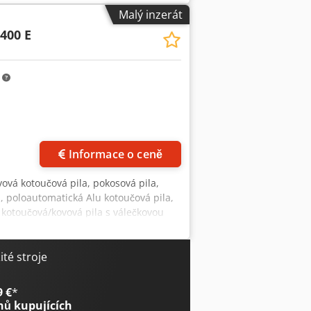
 130 mm Minimální pracovní rozsah: 10
Malý inzerát
 1 760 mm Hmotnost: 900 kg Crsdpfxjzlm
400 E
ožná na vyžádání Nakládku zajistí
m
Informace o ceně
vová kotoučová pila, pokosová pila,
a, poloautomatická Alu kotoučová pila,
á kotoučová/kovová pila s válečkovou
teriálu - Pilový kotouč: průměr 400
chý): 305 x 20 mm / kruhový Ø 130 mm -
 mm Crsdpfxex Sdpys Af Ajf - Rozsah
té stroje
ny - Rychlost řezání: 13/26 m/min -
m/min - Válečková dráha vlevo: celkem
9 €
*
000 mm - Rozměry pily:
nů kupujících