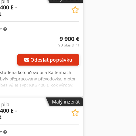
pila
400 E -
t
km
9 900 €
VB plus DPH
Odeslat poptávku
e studená kotoučová pila Kaltenbach.
 byly přepracovány převodovka, motor
bez vůle! Typ: KKS 400 E Rok výroby:
ná rychlost: 10/20, 13/26, 15/30
/min Max. pracovní rozsah: 130 mm
Malý inzerát
pila
ro plochý materiál: 305 x 20 mm
400 E -
ef Min. pracovní rozsah: 10 x 10 mm
t
mm Hmotnost: 900 kg Prohlídka/odběr v
ispozici vysokozdvižný vozík.
km