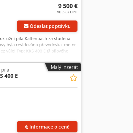
9 500 €
VB plus DPH
Odeslat poptávku
 okružní pila Kaltenbach za studena.
avy byla revidována převodovka, motor
bez vůle! Typ: KKS 400 E Ø pilového
ezná rychlost: 10/20 13/26 15/30
: 1 550 mm/min Maximální pracovní
Malý inzerát
pila
covní rozsah plochého materiálu: 305
S 400 E
in.: 10 x 10 mm Rozsah pokosu: 0° -
g Prohlídka / odběr v 89558
ci vysokozdvižný vozík.
Informace o ceně