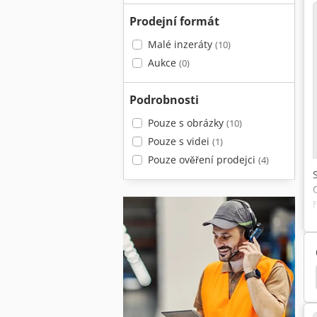
Prodejní formát
Malé inzeráty
(10)
Aukce
(0)
Podrobnosti
Pouze s obrázky
(10)
Pouze s videi
(1)
Pouze ověření prodejci
(4)
é pily – ruční – od průměru pilového kotouče 500 mm