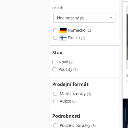
okruh:
Neomezený
(3)
Německo
(2)
Finsko
(1)
Stav
Nový
(2)
Použitý
(1)
Prodejní formát
Malé inzeráty
(3)
Aukce
(0)
Podrobnosti
Pouze s obrázky
(3)