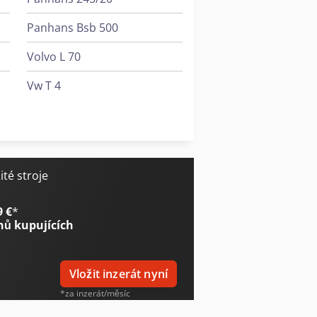
Panhans Bsb 500
Volvo L 70
Vw T 4
Vw T 5
Weinbrenner Tsv 6/3050
té stroje
9 €
*
nů kupujících
Vložit inzerát nyní
*za inzerát/měsíc