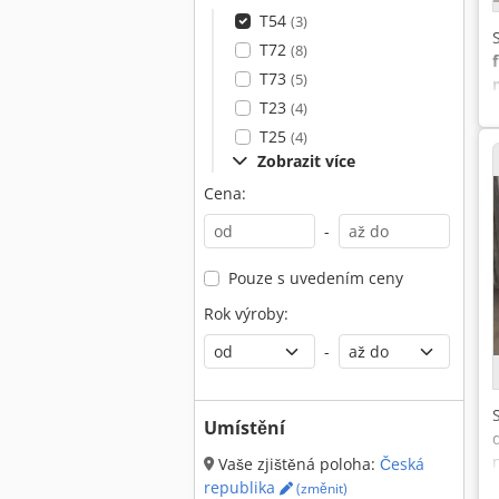
T54
(3)
T72
(8)
T73
(5)
T23
(4)
T25
(4)
Zobrazit více
Cena:
-
Pouze s uvedením ceny
Rok výroby:
-
Umístění
Vaše zjištěná poloha:
Česká
republika
(změnit)