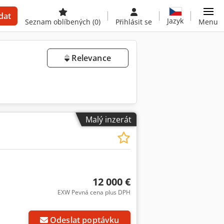
dat
Jazyk
Seznam oblíbených
(0)
Přihlásit se
Menu
Relevance
Malý inzerát
12 000 €
EXW Pevná cena plus DPH
Požádat o více
obrázků
Odeslat poptávku