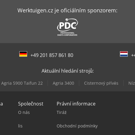
Werktuigen.cz je oficiálním sponzorem:
+49 201 857 861 80
+
Aktuální hledání strojů:
Agria 5900 Taifun 22
Agria 3400
Cisternový přívěs
Níz
ra
Společnost
Právní informace
O nás
Tiráž
lis
Obchodní podmínky