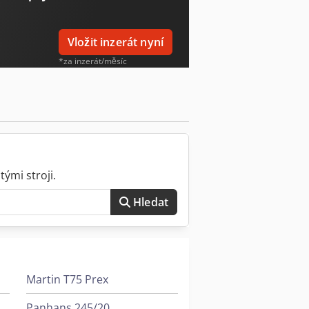
stavitelný do 45 Pomocné pravítko pro
 Suvamatic T 541-a Tersa nožová hřídel
hned k dodání -
Vložit inzerát nyní
*za inzerát/měsíc
ými stroji.
Hledat
Martin T75 Prex
Panhans 245/20