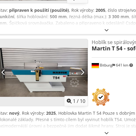
Stav:
připraven k použití (použité)
, Rok výroby:
2005
, číslo stroje/v
funkční
, šířka hoblování:
500 mm
, řezná délka (max.):
3 300 mm
, š
mm
, Špičková srovnávačka. Zabaleno a připraveno k odeslání! Cs
Hoblík se spirálo
Martin
T 54 - so
Bitburg
641 km
1
/
10
Stav:
nový
, Rok výroby:
2025
, Hoblovka Martin T 54 Pouze s dobrým
dokonalé základy. Přesně s tímto cílem byl vyvinut hoblík T54. Um
nejmodernější úrovni a bezpečně jim dodat šikmé hrany. Stroj je s
TERSA z masivní oceli. Jako volitelné příslušenství je k dispozici fré