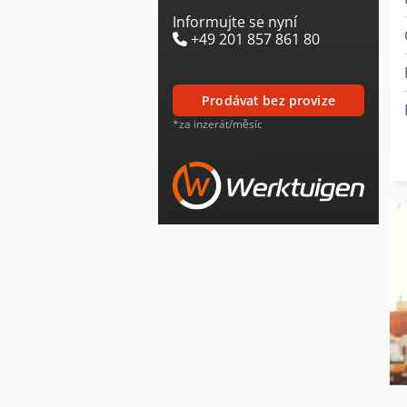
Informujte se nyní
+49 201 857 861 80
prodávat bez provize
*za inzerát/měsíc