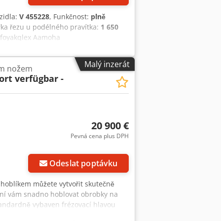
ozidla:
V 455228
, Funkčnost:
plně
ířka řezu u podélného pravítka:
1 650
dpfoyakqlex Aamoha
Malý inzerát
vým nožem
fort verfügbar -
20 900 €
Pevná cena plus DPH
Odeslat poptávku
 hoblíkem můžete vytvořit skutečně
ožní vám snadno hoblovat obrobky na
tandardně vybaven frézovací hlavou
zovací hlava Xplane, která pracuje s