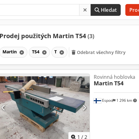
Hledat
Pro
Prodej použitých Martin T54
(3)
Martin
T54
T
Odebrat všechny filtry
Rovinná hoblovka
Martin
T54
Espoo
1 296 km
1
/
2