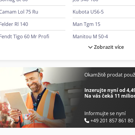
Camam Lol 75 Ru
Kubota U56-5
Felder Rl 140
Man Tgm 15
Fendt Tigo 60 Mr Profi
Manitou M 50-4
Zobrazit více
Herbold T 508
Martin T45
Holzkraft Minimax T 45C
Martin T60C
Houfek Sr 530
Martin T65
Okamžitě prodat použi
Ibarmia Zv 45
Martin T70
Inzerujte nyní od 4,4
Na vás čeká
11 milio
Informujte se nyní
+49 201 857 861 80