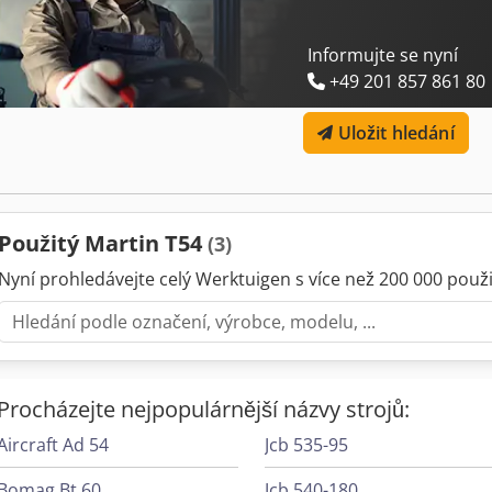
minutu, Tersa Z4 Otáčky: 5000 ot/min Výkon motoru: 5,5 kW Plot na
malé obrobky Motorizované nastavení stolu Vybavení: T 54 T 5462-a
4 nože Umístění: Ex sklad 54634 Bitburg Chjdpfx Aaspgkmwjmja - i
Informujte se nyní
+49 201 857 861 80
Uložit hledání
Použitý Martin T54
(3)
Nyní prohledávejte celý Werktuigen s více než 200 000 použit
Procházejte nejpopulárnější názvy strojů:
Aircraft Ad 54
Jcb 535-95
Bomag Bt 60
Jcb 540-180