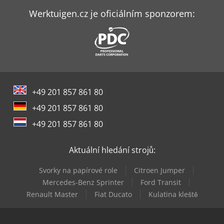
Müller Martini Robusto
Werktuigen.cz je oficiálním sponzorem:
Panhans 245/20
Panhans 334/20
Panhans 336/20
+49 201 857 861 80
Panhans 680/200
+49 201 857 861 80
Scantool 75X
+49 201 857 861 80
Tauring Ds 60
Aktuální hledání strojů:
Wood-Mizer Lt15
Svorky na papírové role
Citroen Jumper
Wood-Mizer Lt20
Mercedes-Benz Sprinter
Ford Transit
Renault Master
Fiat Ducato
Kulatina kleště
Wood-Mizer Lt40