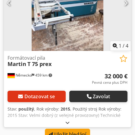
1
/
4
Formátovací pila
Martin
T 75 prex
32 000 €
Německo
459 km
Pevná cena plus DPH
Dotazovat se
Zavolat
Stav:
použitý
, Rok výroby:
2015
, Použitý stroj Rok výroby:
2015 Stav: Velmi dobrý (z veřejné provozovny) Technické
vlastnosti: Velikost stolu: 862 x 1504 mm, ze šedé litiny,
včetně standardního prodloužení stolu Výška stolu: 900
Uložit hledání
mm Podpěrný stůl/saně: 3000 mm, provedení z hliníku