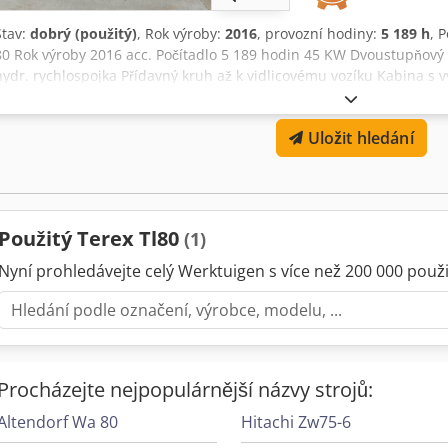
Stav:
dobrý (použitý)
, Rok výroby:
2016
, provozní hodiny:
5 189 h
, 
80 Rok výroby 2016 acc. Počítadlo 5 189 hodin 45 KW Dvoustupňový 
hydr. rychlospojka Přídavný kruh až k vidlicovému vozíku Kabina s 
kontrolkami vč. silniční licence NL připraveno k okamžitému použití
cena: 29.500,-- netto Crodpfx Aerrdgwei Iof Možné i výhodné dodán
Uložit hledání
Použitý Terex Tl80
(1)
Nyní prohledávejte celý Werktuigen s více než 200 000 použit
Procházejte nejpopulárnější názvy strojů:
Altendorf Wa 80
Hitachi Zw75-6