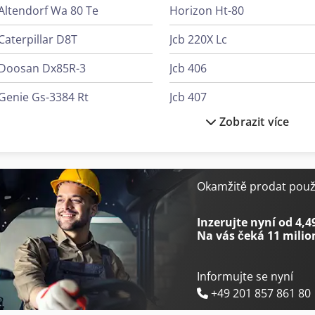
Altendorf Wa 80 Te
Horizon Ht-80
Caterpillar D8T
Jcb 220X Lc
Doosan Dx85R-3
Jcb 406
Genie Gs-3384 Rt
Jcb 407
Zobrazit více
Genie Gs-4069 Rt
Jcb 427
Genie Z-80/60
Jcb 4Cx
Genie Zx-135/70
Jcb 525-60E
Okamžitě prodat použi
Hitachi Zw220
Jcb 533-105
Inzerujte nyní od 4,4
Na vás čeká
11 milio
Informujte se nyní
+49 201 857 861 80