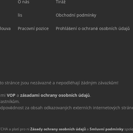
O nás
Tiráž
lis
Obchodní podmínky
louva
Pracovní pozice
Prohlášení o ochraně osobních údajů
éto stránce jsou nezávazné a nepodléhají žádným závazkům!
šimi
VOP
a
zásadami ochrany osobních údajů
.
lastníkům.
povědnost za obsah odkazovaných externích internetových strán
CHA a platí pro ni
Zásady ochrany osobních údajů
a
Smluvní podmínky
spole