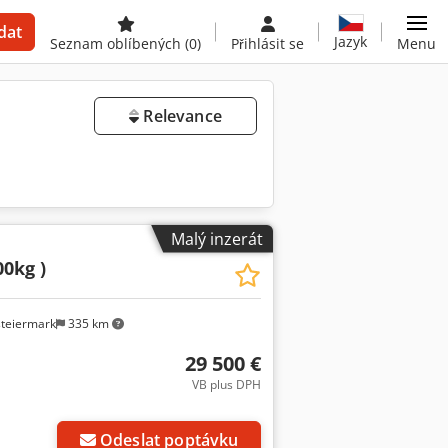
dat
Jazyk
Seznam oblíbených
(0)
Přihlásit se
Menu
Relevance
Malý inzerát
00kg )
steiermark
335 km
29 500 €
VB plus DPH
Odeslat poptávku