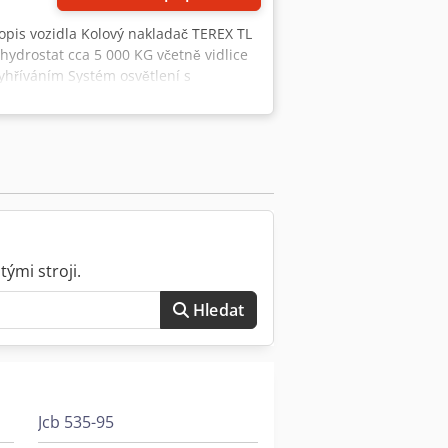
Popis vozidla Kolový nakladač TEREX TL
hydrostat cca 5 000 KG včetně vidlice
vyhříváním Systém osvětlení s
! velmi pěkný původní stav! Prodejní
í!
ými stroji.
Hledat
Jcb 535-95