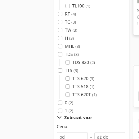
TL100
(1)
RT
(4)
TC
(3)
TW
(3)
H
(3)
MHL
(3)
TDS
(3)
TDS 820
(2)
TTS
(3)
TTS 620
(3)
TTS 518
(1)
TTS 620T
(1)
0
(2)
1
(2)
Zobrazit více
Cena:
-