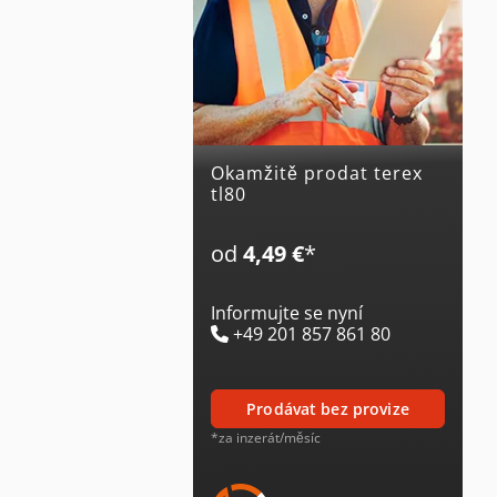
Okamžitě prodat terex
tl80
od
4,49 €
*
Informujte se nyní
+49 201 857 861 80
prodávat bez provize
*za inzerát/měsíc