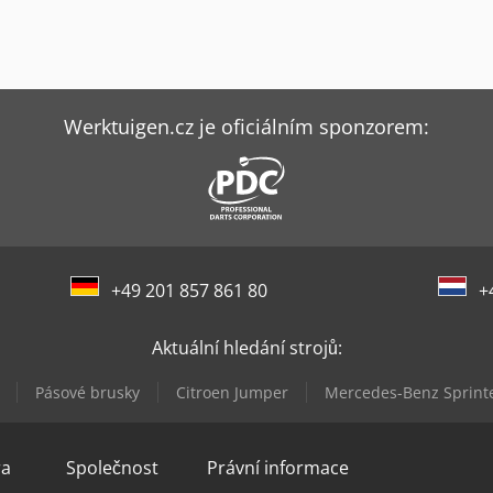
Werktuigen.cz je oficiálním sponzorem:
+49 201 857 861 80
+
Aktuální hledání strojů:
Pásové brusky
Citroen Jumper
Mercedes-Benz Sprint
ra
Společnost
Právní informace