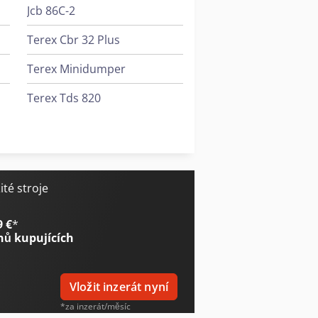
Jcb 86C-2
Terex Cbr 32 Plus
Terex Minidumper
Terex Tds 820
Terex Tl
Terra Select T 60
té stroje
9 €
*
nů kupujících
Vložit inzerát nyní
*za inzerát/měsíc