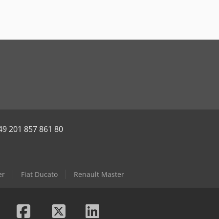
49 201 857 861 80
er
Fiat Ducato
Renault Master