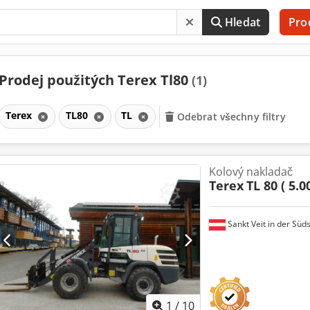
Hledat
Pro
Prodej použitých Terex Tl80
(1)
Terex
TL80
TL
Odebrat všechny filtry
Kolový nakladač
Terex
TL 80 ( 5.0
Sankt Veit in der Süd
1
/
10