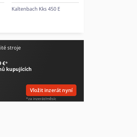
Kaltenbach Kks 450 E
Lvd Ppeb 400/61
Weinbrenner Tsv 6/3050
té stroje
9 €
*
nů kupujících
Vložit inzerát nyní
*za inzerát/měsíc