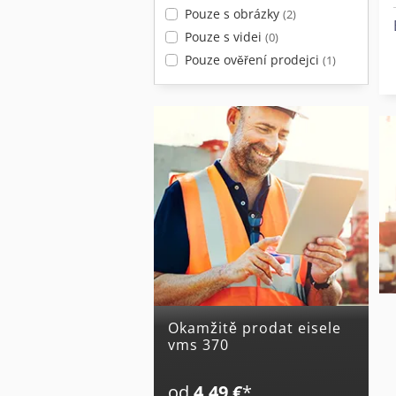
Pouze s obrázky
(2)
Pouze s videi
(0)
Pouze ověření prodejci
(1)
Okamžitě prodat eisele
vms 370
od
4,49 €
*