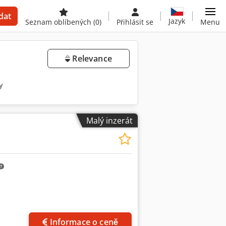
dat
Jazyk
Seznam oblíbených
(0)
Přihlásit se
Menu
Relevance
y
Malý inzerát
Informace o ceně