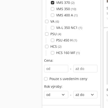
VMS 370
(2)
VMS 350
(10)
VMS 400 A
(1)
VA
(6)
VA-L 350 NC1
(1)
PSU
(4)
PSU 450 H
(1)
HCS
(2)
HCS 160 MF
(1)
Cena:
-
Pouze s uvedením ceny
Rok výroby:
-