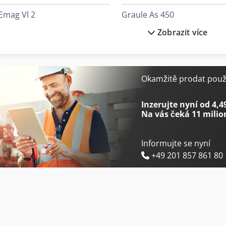
Emag Vl 2
Graule As 450
Zobrazit více
Emag Vl 4
Haas Ec-400
Emag Vlc 250
Haas Vm-3
Emag Vsc 250
Huvema Hu 230 Dg
Okamžitě prodat použi
Emag Vsc 400
Huvema Hu 370 Psk
Inzerujte nyní od 4,4
Na vás čeká
11 milio
Informujte se nyní
+49 201 857 861 80