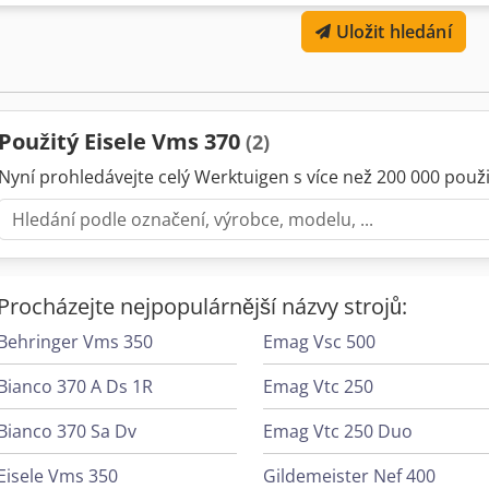
Obdélník 90°/ 45° r. d./ 30° r. 200x100/ 140x100/ 100/100mm Pneuma
Uložit hledání
900 mm Rozměry stroje ŠxHxV 865x1332x2175mm Hmotnost 460 kg Da
Tech. Data a rozměry: Chyby jsou vyloučeny.
Použitý Eisele Vms 370
(2)
Nyní prohledávejte celý Werktuigen s více než 200 000 použit
Procházejte nejpopulárnější názvy strojů:
Behringer Vms 350
Emag Vsc 500
Bianco 370 A Ds 1R
Emag Vtc 250
Bianco 370 Sa Dv
Emag Vtc 250 Duo
Eisele Vms 350
Gildemeister Nef 400