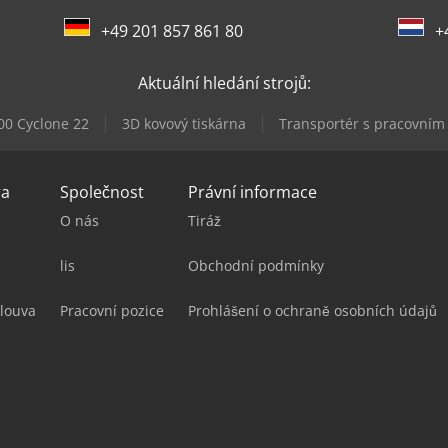
+49 201 857 861 80
+
Aktuální hledání strojů:
00 Cyclone 22
3D kovový tiskárna
Transportér s pracovním
ra
Společnost
Právní informace
O nás
Tiráž
lis
Obchodní podmínky
louva
Pracovní pozice
Prohlášení o ochraně osobních údajů