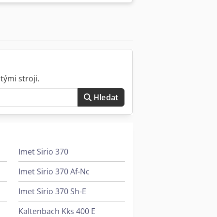
tické připojení 7 bar Pracovní výška
lší tech. Údaje viz pdf.- dokument
ými stroji.
Hledat
Imet Sirio 370
Imet Sirio 370 Af-Nc
Imet Sirio 370 Sh-E
Kaltenbach Kks 400 E