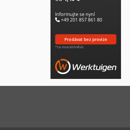
Informujte se nyní
+49 201 857 861 80
prodávat bez provize
*za inzerát/měsíc