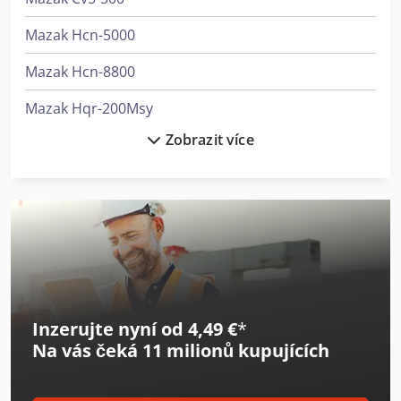
Mazak Hcn-5000
Mazak Hcn-8800
Mazak Hqr-200Msy
Zobrazit více
Mazak Hqr-250Msy
Mazak Integrex E-500H Ii
Mazak Integrex I-200S
Mazak Integrex I-200St
Mazak Integrex I-250H
Inzerujte nyní od 4,49 €
*
Mazak Integrex J-200
Na vás čeká
11 milionů kupujících
Mazak Mtv-515/40
Mazak Mtv-655/60