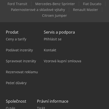
Mazak Vtc-800/20Sr
Ford Transit
Mercedes-Benz Sprinter
Fiat Ducato
Paternosterové a skladové výtahy
Renault Master
Mazak Vtc-800/30Sr
Citroen Jumper
Prodat
Servis a podpora
Ceny a tarify
Přihlásit se
Podávat inzeráty
Kontakt
Spravovat inzeráty
Vzorová kupní smlouva
Rezervovat reklamu
Pečeť důvěry
Společnost
Právní informace
O nás
Tiráž